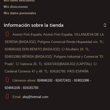
Mis vales descuento
Mis direcciones
Mis datos personales
Información sobre la tienda
Aromin Fish España, Aromin Fish España, VILLANUEVA DE LA
SERENA (BADAJOZ): Polígono Comercial Ronda Hispanidad s/n. TL:
924846192| DON BENITO (BADAJOZ): C/ Alcollarín 18. TL:
924811086| MÉRIDA (BADAJOZ): Polígono Industrial y Comercial “El
Prado”, C/ Valencia 26. TL: 924372431|BADAJOZ (CAPITAL): C/
Cardenal Cisneros 47 y 49. TL: 924181793. PAÍS ESPAÑA
Llámanos ahora:
924846192 - 924372431 - 924811086 -
924841109 - 924181793
Email:
afej@hotmail.com