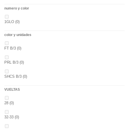
numero y color
GDES. PECES MAIZ
(0)
1GLO
(0)
GDES. PECES SCOPEX
(0)
color y unidades
TIGERNUTS
(0)
FT B/3
(0)
VERS DE VASE
(0)
PRL B/3
(0)
PINK KRILL
(0)
SHCS B/3
(0)
WHIEV.MILK
(0)
VUELTAS
PIÑA
(0)
28
(0)
SCOPEX
(0)
32-33
(0)
TUTTI
(0)