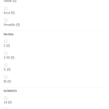
Verde
(0)
Azul
(0)
Amarillo
(0)
Medida
02
(0)
2
(0)
S
(0)
2.50
(0)
CH
(0)
S
(0)
BLACK & RED
(0)
M
(0)
PANTHER
(0)
NÚMERO
L
(0)
36
(0)
14
(0)
20MM
(0)
P
(0)