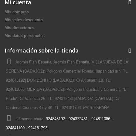
Mi cuenta
Mis compras
Mis vales descuento
Mis direcciones
Mis datos personales
Información sobre la tienda
Aromin Fish España, Aromin Fish España, VILLANUEVA DE LA
SERENA (BADAJOZ): Polígono Comercial Ronda Hispanidad s/n. TL:
924846192| DON BENITO (BADAJOZ): C/ Alcollarín 18. TL:
924811086| MÉRIDA (BADAJOZ): Polígono Industrial y Comercial “El
Prado”, C/ Valencia 26. TL: 924372431|BADAJOZ (CAPITAL): C/
Cardenal Cisneros 47 y 49. TL: 924181793. PAÍS ESPAÑA
Llámanos ahora:
924846192 - 924372431 - 924811086 -
924841109 - 924181793