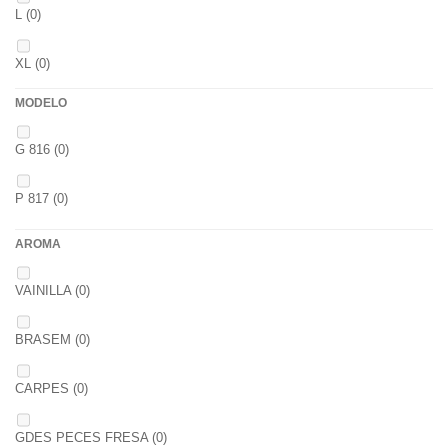
44
(0)
L
(0)
2,6
(0)
12+4
(0)
XL
(0)
2,8
(0)
14+6
(0)
MODELO
XXL
(0)
1
(0)
20+10
(0)
G 816
(0)
40/41
(0)
1,5
(0)
P 817
(0)
42/43
(0)
2
(0)
AROMA
44/45
(0)
2,3
(0)
VAINILLA
(0)
BRASEM
(0)
CARPES
(0)
GDES PECES FRESA
(0)