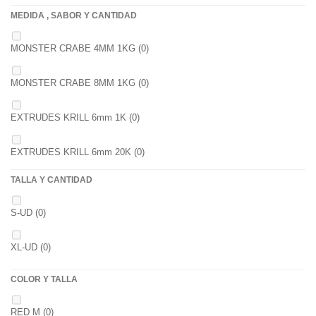
MEDIDA , SABOR Y CANTIDAD
1 K
(0)
MONSTER CRABE 4MM 1KG
(0)
BOLSA
(0)
MONSTER CRABE 8MM 1KG
(0)
750 GR
(0)
EXTRUDES KRILL 6mm 1K
(0)
4 KGRS
(0)
EXTRUDES KRILL 6mm 20K
(0)
22,68 K
(0)
TALLA Y CANTIDAD
NOIR POISSON 4MM 1K
(0)
3 K
(0)
S-UD
(0)
NOIR POISSON 8MM 1K
(0)
5 K
(0)
XL-UD
(0)
15 K
(0)
COLOR Y TALLA
RED M
(0)