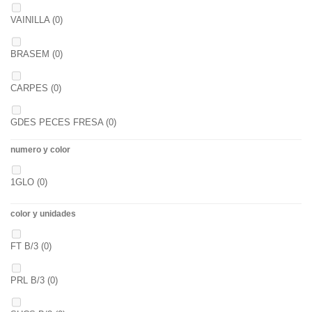
2,3
(0)
VAINILLA
(0)
BRASEM
(0)
CARPES
(0)
GDES PECES FRESA
(0)
numero y color
GDES. PECES MAIZ
(0)
1GLO
(0)
GDES. PECES SCOPEX
(0)
color y unidades
TIGERNUTS
(0)
FT B/3
(0)
VERS DE VASE
(0)
PRL B/3
(0)
PINK KRILL
(0)