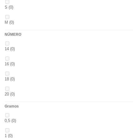
S
(0)
BLACK & RED
(0)
M
(0)
PANTHER
(0)
NÚMERO
L
(0)
36
(0)
14
(0)
20MM
(0)
P
(0)
16
(0)
3 M
(0)
14
(0)
18
(0)
240
(0)
42
(0)
20
(0)
400
(0)
23
(0)
Gramos
12
(0)
14MM
(0)
38
(0)
0,5
(0)
10
(0)
500
(0)
15
(0)
1
(0)