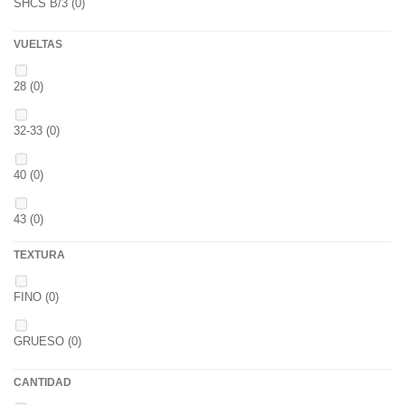
SHCS B/3
(0)
WHIEV.MILK
(0)
VUELTAS
PIÑA
(0)
28
(0)
SCOPEX
(0)
32-33
(0)
TUTTI
(0)
40
(0)
FRESA
(0)
43
(0)
MIEL
(0)
TEXTURA
OCEAN LIVER
(0)
FINO
(0)
GOLDEN X
(0)
GRUESO
(0)
CANTIDAD