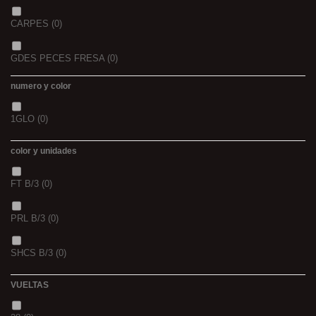
CARPES
(0)
GDES PECES FRESA
(0)
numero y color
GDES. PECES MAIZ
(0)
1GLO
(0)
GDES. PECES SCOPEX
(0)
color y unidades
TIGERNUTS
(0)
FT B/3
(0)
VERS DE VASE
(0)
PRL B/3
(0)
PINK KRILL
(0)
SHCS B/3
(0)
WHIEV.MILK
(0)
VUELTAS
PIÑA
(0)