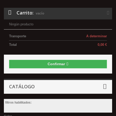
Carrito:
vacío
Ningún producto
Transporte
A determinar
Total
0,00 €
Confirmar
CATÁLOGO
filtros habilitados: