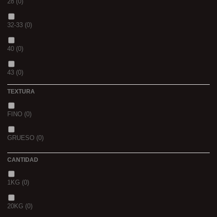
28
(0)
SCOPEX
(0)
32-33
(0)
TUTTI
(0)
40
(0)
FRESA
(0)
43
(0)
MIEL
(0)
TEXTURA
OCEAN LIVER
(0)
FINO
(0)
GOLDEN X
(0)
GRUESO
(0)
CANTIDAD
1KG
(0)
20KG
(0)