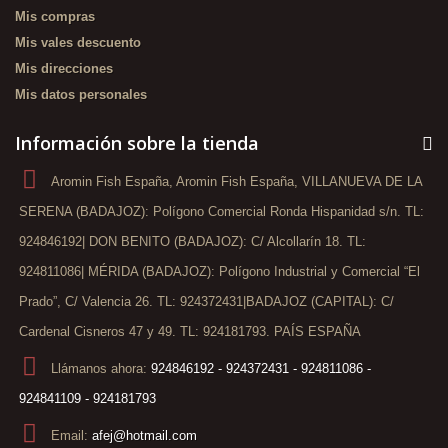
Mis compras
Mis vales descuento
Mis direcciones
Mis datos personales
Información sobre la tienda
Aromin Fish España, Aromin Fish España, VILLANUEVA DE LA
SERENA (BADAJOZ): Polígono Comercial Ronda Hispanidad s/n. TL:
924846192| DON BENITO (BADAJOZ): C/ Alcollarín 18. TL:
924811086| MÉRIDA (BADAJOZ): Polígono Industrial y Comercial “El
Prado”, C/ Valencia 26. TL: 924372431|BADAJOZ (CAPITAL): C/
Cardenal Cisneros 47 y 49. TL: 924181793. PAÍS ESPAÑA
Llámanos ahora:
924846192 - 924372431 - 924811086 -
924841109 - 924181793
Email:
afej@hotmail.com