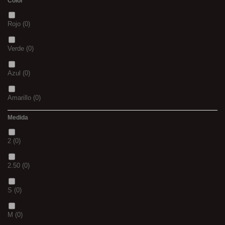
Color
Rojo
(0)
Verde
(0)
Azul
(0)
Amarillo
(0)
Medida
02
(0)
2
(0)
S
(0)
2.50
(0)
CH
(0)
S
(0)
BLACK & RED
(0)
M
(0)
PANTHER
(0)