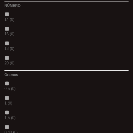
NÚMERO
L
(0)
36
(0)
14
(0)
20MM
(0)
P
(0)
16
(0)
3 M
(0)
14
(0)
18
(0)
240
(0)
42
(0)
20
(0)
400
(0)
23
(0)
Gramos
12
(0)
14MM
(0)
38
(0)
0,5
(0)
10
(0)
500
(0)
15
(0)
1
(0)
01
(0)
600
(0)
69
(0)
1,5
(0)
08
(0)
700
(0)
109
(0)
0.40
(0)