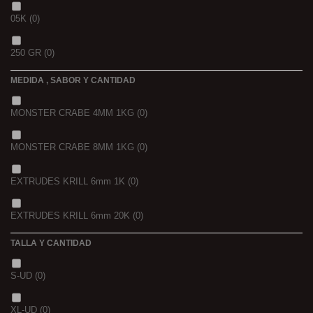
05K
(0)
250 GR
(0)
MEDIDA , SABOR Y CANTIDAD
1 K
(0)
MONSTER CRABE 4MM 1KG
(0)
BOLSA
(0)
MONSTER CRABE 8MM 1KG
(0)
750 GR
(0)
EXTRUDES KRILL 6mm 1K
(0)
4 KGRS
(0)
EXTRUDES KRILL 6mm 20K
(0)
22,68 K
(0)
TALLA Y CANTIDAD
NOIR POISSON 4MM 1K
(0)
3 K
(0)
S-UD
(0)
NOIR POISSON 8MM 1K
(0)
5 K
(0)
XL-UD
(0)