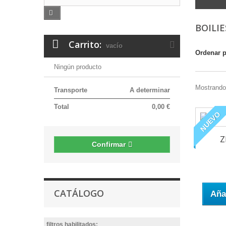
BOILI
Carrito:
vacío
Ordenar 
Ningún producto
Mostrando 
Transporte
A determinar
Total
0,00 €
NUEVO
Z
Confirmar
CATÁLOGO
Añad
filtros habilitados: