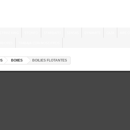
STRIKE KING
STONFO
STARBAITS
SENSAS
DYNAMITE
CAZA
AIRE 
UIDORES
TRABAJA CON NOSOTROS
OS
BOIIES
BOILIES FLOTANTES