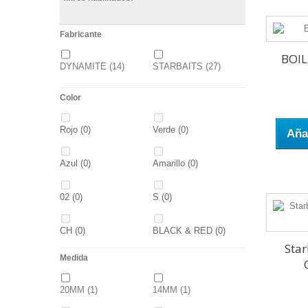
Fabricante
BOI
DYNAMITE
(14)
STARBAITS
(27)
Color
Rojo
(0)
Verde
(0)
Añad
Azul
(0)
Amarillo
(0)
02
(0)
S
(0)
CH
(0)
BLACK & RED
(0)
Star
Medida
PANTHER
(0)
36
(0)
20MM
(1)
14MM
(1)
P
(0)
14
(0)