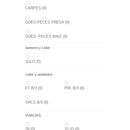
CARPES
(0)
GDES PECES FRESA
(0)
GDES. PECES MAIZ
(0)
numero y color
GDES. PECES SCOPEX
(0)
1GLO
(0)
TIGERNUTS
(0)
VERS DE VASE
(0)
color y unidades
PINK KRILL
(0)
WHIEV.MILK
(0)
FT B/3
(0)
PRL B/3
(0)
PIÑA
(0)
SCOPEX
(0)
SHCS B/3
(0)
TUTTI
(0)
FRESA
(0)
VUELTAS
MIEL
(0)
OCEAN LIVER
(0)
28
(0)
32-33
(0)