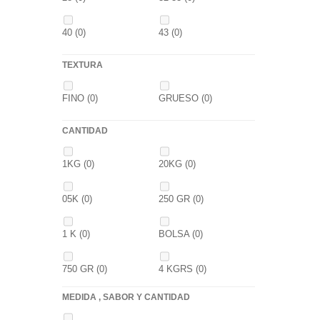
GOLDEN X
(0)
40
(0)
43
(0)
TEXTURA
FINO
(0)
GRUESO
(0)
CANTIDAD
1KG
(0)
20KG
(0)
05K
(0)
250 GR
(0)
1 K
(0)
BOLSA
(0)
750 GR
(0)
4 KGRS
(0)
MEDIDA , SABOR Y CANTIDAD
22,68 K
(0)
3 K
(0)