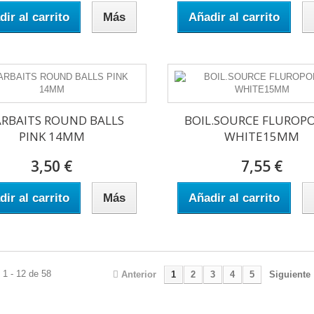
ir al carrito
Más
Añadir al carrito
ARBAITS ROUND BALLS
BOIL.SOURCE FLUROP
PINK 14MM
WHITE15MM
3,50 €
7,55 €
ir al carrito
Más
Añadir al carrito
1 - 12 de 58
Anterior
1
2
3
4
5
Siguiente