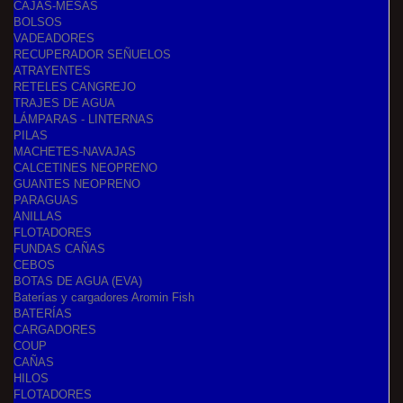
CAJAS-MESAS
BOLSOS
VADEADORES
RECUPERADOR SEÑUELOS
ATRAYENTES
RETELES CANGREJO
TRAJES DE AGUA
LÁMPARAS - LINTERNAS
PILAS
MACHETES-NAVAJAS
CALCETINES NEOPRENO
GUANTES NEOPRENO
PARAGUAS
ANILLAS
FLOTADORES
FUNDAS CAÑAS
CEBOS
BOTAS DE AGUA (EVA)
Baterías y cargadores Aromin Fish
BATERÍAS
CARGADORES
COUP
CAÑAS
HILOS
FLOTADORES