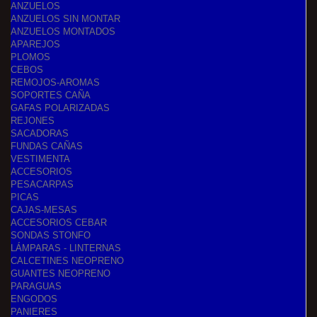
ANZUELOS
ANZUELOS SIN MONTAR
ANZUELOS MONTADOS
APAREJOS
PLOMOS
CEBOS
REMOJOS-AROMAS
SOPORTES CAÑA
GAFAS POLARIZADAS
REJONES
SACADORAS
FUNDAS CAÑAS
VESTIMENTA
ACCESORIOS
PESACARPAS
PICAS
CAJAS-MESAS
ACCESORIOS CEBAR
SONDAS STONFO
LÁMPARAS - LINTERNAS
CALCETINES NEOPRENO
GUANTES NEOPRENO
PARAGUAS
ENGODOS
PANIERES