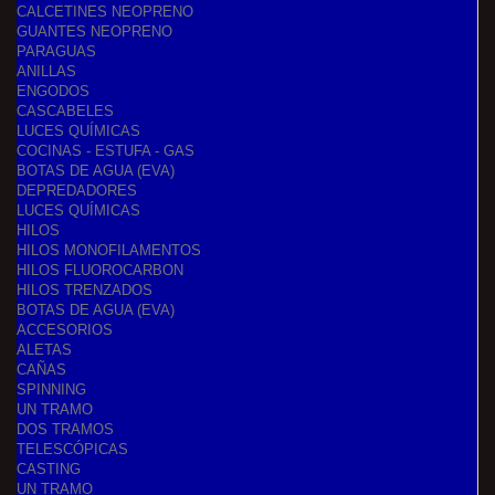
CALCETINES NEOPRENO
GUANTES NEOPRENO
PARAGUAS
ANILLAS
ENGODOS
CASCABELES
LUCES QUÍMICAS
COCINAS - ESTUFA - GAS
BOTAS DE AGUA (EVA)
DEPREDADORES
LUCES QUÍMICAS
HILOS
HILOS MONOFILAMENTOS
HILOS FLUOROCARBON
HILOS TRENZADOS
BOTAS DE AGUA (EVA)
ACCESORIOS
ALETAS
CAÑAS
SPINNING
UN TRAMO
DOS TRAMOS
TELESCÓPICAS
CASTING
UN TRAMO