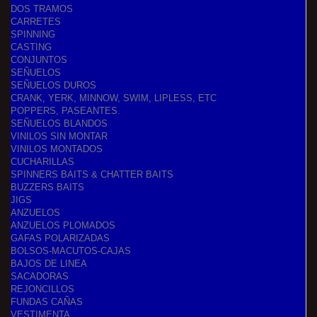
DOS TRAMOS
CARRETES
SPINNING
CASTING
CONJUNTOS
SEÑUELOS
SEÑUELOS DUROS
CRANK, YERK, MINNOW, SWIM, LIPLESS, ETC
POPPERS, PASEANTES.
SEÑUELOS BLANDOS
VINILOS SIN MONTAR
VINILOS MONTADOS
CUCHARILLAS
SPINNERS BAITS & CHATTER BAITS
BUZZERS BAITS
JIGS
ANZUELOS
ANZUELOS PLOMADOS
GAFAS POLARIZADAS
BOLSOS-MACUTOS-CAJAS
BAJOS DE LINEA
SACADORAS
REJONCILLOS
FUNDAS CAÑAS
VESTIMENTA