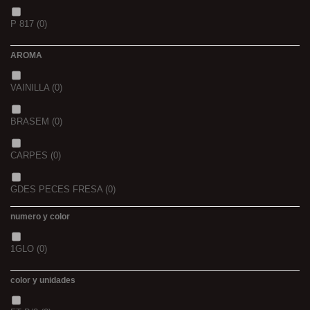
1,5
(0)
P 817
(0)
42/43
(0)
2
(0)
AROMA
44/45
(0)
2,3
(0)
VAINILLA
(0)
BRASEM
(0)
CARPES
(0)
GDES PECES FRESA
(0)
numero y color
GDES. PECES MAIZ
(0)
1GLO
(0)
GDES. PECES SCOPEX
(0)
color y unidades
TIGERNUTS
(0)