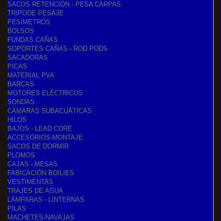
SACOS RETENCIÓN - PESA CARPAS
TRIPODE PESAJE
PESIMETROS
BOLSOS
FUNDAS CAÑAS
SOPORTES CAÑAS - ROD PODS
SACADORAS
PICAS
MATERIAL PVA
BARCAS
MOTORES ELÉCTRICOS
SONDAS
CAMARAS SUBACUÁTICAS
HILOS
BAJOS - LEAD CORE
ACCESORIOS-MONTAJE
SACOS DE DORMIR
PLOMOS
CAJAS - MESAS
FABICACIÓN BOILIES
VESTIMENTAS
TRAJES DE AGUA
LÁMPARAS - LINTERNAS
PILAS
MACHETES-NAVAJAS