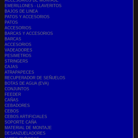
ACCESORIOS DE MONTAJE
EMERILLONES - LLAVERITOS
BAJOS DE LINEA
PATOS Y ACCESORIOS
PATOS
ACCESORIOS
BARCAS Y ACCESORIOS
BARCAS
ACCESORIOS
VADEADORES
PESIMETROS
STRINGERS
CAJAS
ATRAPAPECES
RECUPERADOR DE SEÑUELOS
BOTAS DE AGUA (EVA)
CONJUNTOS
FEEDER
CAÑAS
CEBADORES
CEBOS
CEBOS ARTIFICIALES
SOPORTE CAÑA
MATERIAL DE MONTAJE
DESANZUELADORES