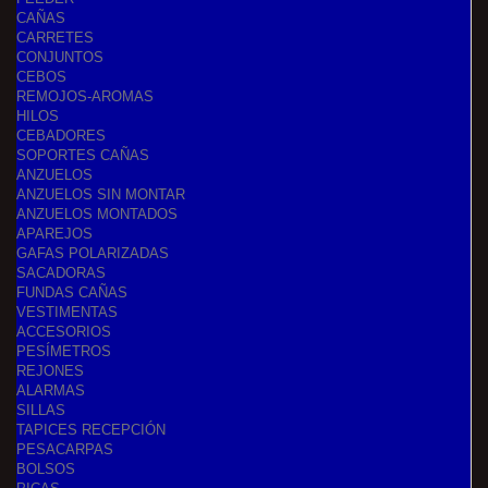
CAÑAS
CARRETES
CONJUNTOS
CEBOS
REMOJOS-AROMAS
HILOS
CEBADORES
SOPORTES CAÑAS
ANZUELOS
ANZUELOS SIN MONTAR
ANZUELOS MONTADOS
APAREJOS
GAFAS POLARIZADAS
SACADORAS
FUNDAS CAÑAS
VESTIMENTAS
ACCESORIOS
PESÍMETROS
REJONES
ALARMAS
SILLAS
TAPICES RECEPCIÓN
PESACARPAS
BOLSOS