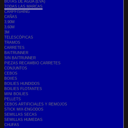
BOTAS DE AGUA (EVA)
TODAS LAS MARCAS
CARPFISHING
CAÑAS
3,90M
3,60M
3M
TELESCÓPICAS
TRAMOS
CARRETES
BAITRUNNER
SIN BAITRUNNER
PIEZAS RECAMBIO CARRETES
CONJUNTOS
CEBOS
BOIIES
BOILIES HUNDIDOS
BOILIES FLOTANTES
MINI BOILIES
PELLETS
CEBOS ARTIFICIALES Y REMOJOS
STICK MIX-ENGODOS
SEMILLAS SECAS
SEMILLAS HUMEDAS
CHUFAS