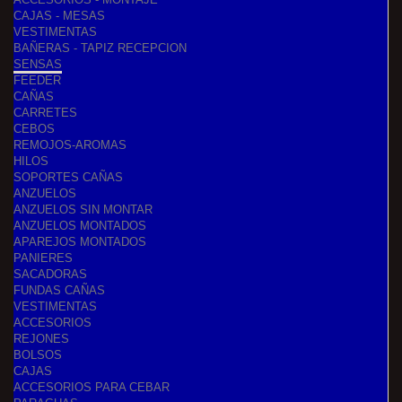
CAJAS - MESAS
VESTIMENTAS
BAÑERAS - TAPIZ RECEPCION
SENSAS
FEEDER
CAÑAS
CARRETES
CEBOS
REMOJOS-AROMAS
HILOS
SOPORTES CAÑAS
ANZUELOS
ANZUELOS SIN MONTAR
ANZUELOS MONTADOS
APAREJOS MONTADOS
PANIERES
SACADORAS
FUNDAS CAÑAS
VESTIMENTAS
ACCESORIOS
REJONES
BOLSOS
CAJAS
ACCESORIOS PARA CEBAR