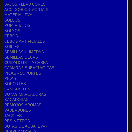
BAJOS - LEAD CORES
ACCESORIOS MONTAJE
MATERIAL PVA
BOLSOS
PORTABAJOS
BOLSOS
CEBOS
CEBOS ARTIFICIALES
BOILIES
SEMILLAS HUMEDAS
SEMILLAS SECAS
CUIDADO DE LA CARPA
CAMARAS SUBACUATICAS
PICAS - SOPORTES
PICAS
SOPORTES
CASCABELES
BOYAS MARCADORAS
SACADORAS
REMOJOS-AROMAS
VADEADORES
TACKLES
PESIMETROS
BOTAS DE AGUA (EVA)
DEPREDADORES