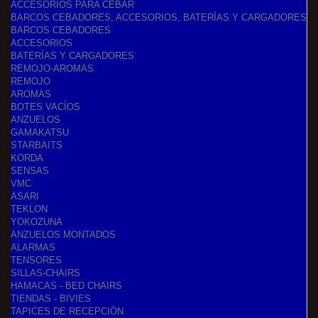
ACCESORIOS PARA CEBAR
BARCOS CEBADORES, ACCESORIOS, BATERÍAS Y CARGADORES
BARCOS CEBADORES
ACCESORIOS
BATERÍAS Y CARGADORES
REMOJO-AROMAS
REMOJO
AROMAS
BOTES VACÍOS
ANZUELOS
GAMAKATSU
STARBAITS
KORDA
SENSAS
VMC
ASARI
TEKLON
YOKOZUNA
ANZUELOS MONTADOS
ALARMAS
TENSORES
SILLAS-CHAIRS
HAMACAS - BED CHAIRS
TIENDAS - BIVIES
TAPICES DE RECEPCIÓN