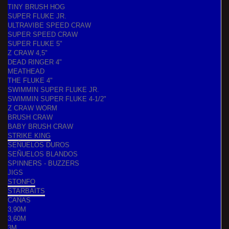
TINY BRUSH HOG
SUPER FLUKE JR.
ULTRAVIBE SPEED CRAW
SUPER SPEED CRAW
SUPER FLUKE 5"
Z CRAW 4,5"
DEAD RINGER 4"
MEATHEAD
THE FLUKE 4"
SWIMMIN SUPER FLUKE JR.
SWIMMIN SUPER FLUKE 4-1/2"
Z CRAW WORM
BRUSH CRAW
BABY BRUSH CRAW
STRIKE KING
SEÑUELOS DUROS
SEÑUELOS BLANDOS
SPINNERS - BUZZERS
JIGS
STONFO
STARBAITS
CAÑAS
3,90M
3,60M
3M