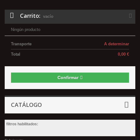
Carrito:
vacío
Ningún producto
Transporte
A determinar
Total
0,00 €
Confirmar
CATÁLOGO
filtros habilitados: