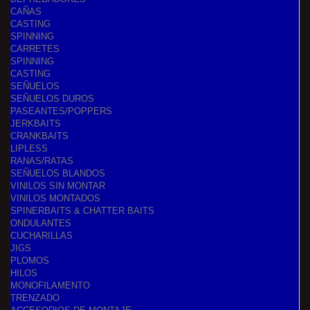
CAÑAS
CASTING
SPINNING
CARRETES
SPINNING
CASTING
SEÑUELOS
SEÑUELOS DUROS
PASEANTES/POPPERS
JERKBAITS
CRANKBAITS
LIPLESS
RANAS/RATAS
SEÑUELOS BLANDOS
VINILOS SIN MONTAR
VINILOS MONTADOS
SPINERBAITS & CHATTER BAITS
ONDULANTES
CUCHARILLAS
JIGS
PLOMOS
HILOS
MONOFILAMENTO
TRENZADO