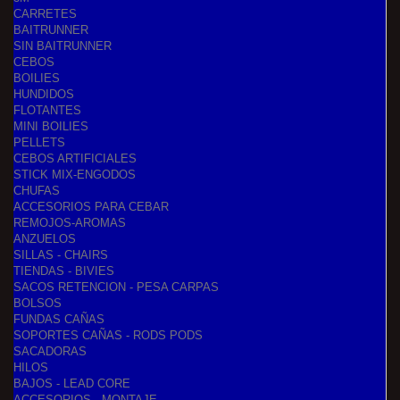
CARRETES
BAITRUNNER
SIN BAITRUNNER
CEBOS
BOILIES
HUNDIDOS
FLOTANTES
MINI BOILIES
PELLETS
CEBOS ARTIFICIALES
STICK MIX-ENGODOS
CHUFAS
ACCESORIOS PARA CEBAR
REMOJOS-AROMAS
ANZUELOS
SILLAS - CHAIRS
TIENDAS - BIVIES
SACOS RETENCION - PESA CARPAS
BOLSOS
FUNDAS CAÑAS
SOPORTES CAÑAS - RODS PODS
SACADORAS
HILOS
BAJOS - LEAD CORE
ACCESORIOS - MONTAJE