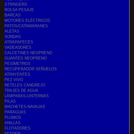
STRINGERS
BOLSA PESAJE
BARCAS
MOTORES ELÉCTRICOS
PATOS/CATAMARANES
ALETAS
SONDAS
ATRAPAPECES
VADEADORES
CALCETINES NEOPRENO
GUANTES NEOPRENO
PESÍMETROS
RECUPERADOR SEÑUELOS
ATRAYENTES
PEZ VIVO
RETELES CANGREJO
TRAJES DE AGUA
LÁMPARAS-LINTERNAS
PILAS
MACHETES-NAVAJAS
PARAGUAS
PLOMOS
ANILLAS
FLOTADORES
FEEDER