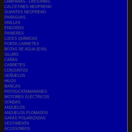
LÁMPARAS - LINTERNAS
CALCETINES NEOPRENO
GUANTES NEOPRENO
PARAGUAS
ANILLAS
ENGODOS
PANIERES
LUCES QUÍMICAS
PORTA CARRETES
BOTAS DE AGUA (EVA)
SILURO
CAÑAS
CARRETES
CONJUNTOS
SEÑUELOS
HILOS
BARCAS
PATOS/CATAMARANES
MOTORES ELÉCTRICOS
SONDAS
ANZUELOS
ANZUELOS PLOMADOS
GAFAS POLARIZADAS
VESTIMENTA
ACCESORIOS