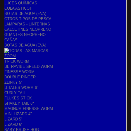
LUCES QUÍMICAS
COLA ASTICOT
BOTAS DE AGUA (EVA)
OTROS TIPOS DE PESCA
LÁMPARAS - LINTERNAS
CALCETINES NEOPRENO
GUANTES NEOPRENO
CAÑAS
BOTAS DE AGUA (EVA)
ZOOM
TRICK WORM
ULTRAVIBE SPEED WORM
FINESSE WORM
DOUBLE RINGER
ZLINKY 5"
U-TALES WORM 6"
CURLY TAIL
FLUKES STICK
SHAKEY TAIL 6"
MAGNUM FINESSE WORM
MINI LIZARD 4"
LIZARD 5"
LIZARD 6"
BABY BRUSH HOG