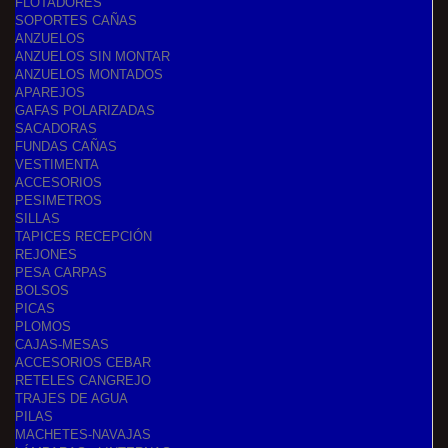
FLOTADORES
SOPORTES CAÑAS
ANZUELOS
ANZUELOS SIN MONTAR
ANZUELOS MONTADOS
APAREJOS
GAFAS POLARIZADAS
SACADORAS
FUNDAS CAÑAS
VESTIMENTA
ACCESORIOS
PESIMETROS
SILLAS
TAPICES RECEPCIÓN
REJONES
PESA CARPAS
BOLSOS
PICAS
PLOMOS
CAJAS-MESAS
ACCESORIOS CEBAR
RETELES CANGREJO
TRAJES DE AGUA
PILAS
MACHETES-NAVAJAS