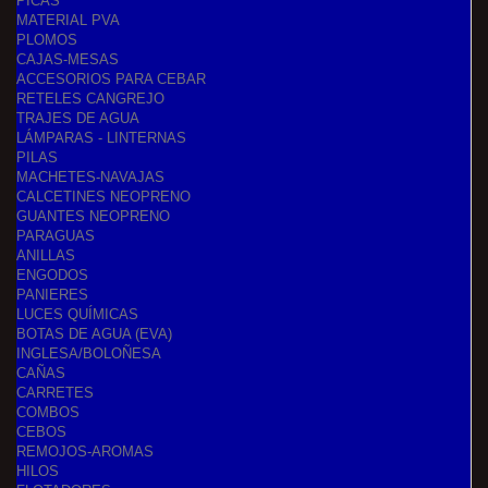
PICAS
MATERIAL PVA
PLOMOS
CAJAS-MESAS
ACCESORIOS PARA CEBAR
RETELES CANGREJO
TRAJES DE AGUA
LÁMPARAS - LINTERNAS
PILAS
MACHETES-NAVAJAS
CALCETINES NEOPRENO
GUANTES NEOPRENO
PARAGUAS
ANILLAS
ENGODOS
PANIERES
LUCES QUÍMICAS
BOTAS DE AGUA (EVA)
INGLESA/BOLOÑESA
CAÑAS
CARRETES
COMBOS
CEBOS
REMOJOS-AROMAS
HILOS