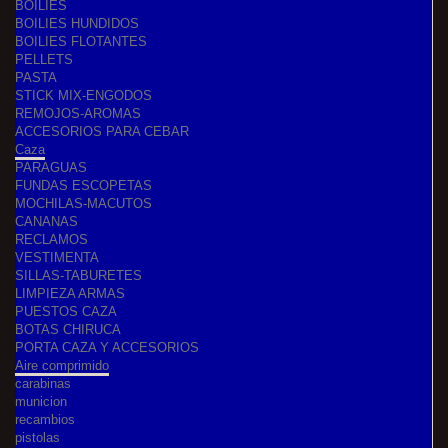
BOILIES
BOILIES HUNDIDOS
BOILIES FLOTANTES
PELLETS
PASTA
STICK MIX-ENGODOS
REMOJOS-AROMAS
ACCESORIOS PARA CEBAR
Caza
PARAGUAS
FUNDAS ESCOPETAS
MOCHILAS-MACUTOS
CANANAS
RECLAMOS
VESTIMENTA
SILLAS-TABURETES
LIMPIEZA ARMAS
PUESTOS CAZA
BOTAS CHIRUCA
PORTA CAZA Y ACCESORIOS
Aire comprimido
carabinas
municion
recambios
pistolas