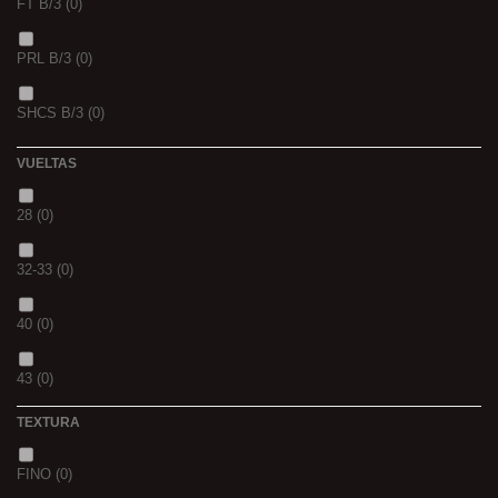
FT B/3
(0)
VERS DE VASE
(0)
PRL B/3
(0)
PINK KRILL
(0)
SHCS B/3
(0)
WHIEV.MILK
(0)
VUELTAS
PIÑA
(0)
28
(0)
SCOPEX
(0)
32-33
(0)
TUTTI
(0)
40
(0)
FRESA
(0)
43
(0)
MIEL
(0)
TEXTURA
OCEAN LIVER
(0)
FINO
(0)