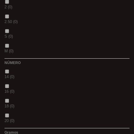
2
(0)
S
(0)
2.50
(0)
CH
(0)
S
(0)
BLACK & RED
(0)
M
(0)
PANTHER
(0)
NÚMERO
L
(0)
36
(0)
14
(0)
20MM
(0)
P
(0)
16
(0)
3 M
(0)
14
(0)
18
(0)
240
(0)
42
(0)
20
(0)
400
(0)
23
(0)
Gramos