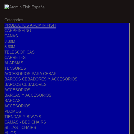
Categorías
PRODUCTOS AROMIN FISH
CARPFISHING
CAÑAS
3,30M
3,60M
TELESCOPICAS
CARRETES
ALARMAS
TENSORES
ACCESORIOS PARA CEBAR
BARCOS CEBADORES Y ACCESORIOS
BARCOS CEBADORES
ACCESORIOS
BARCAS Y ACCESORIOS
BARCAS
ACCESORIOS
PLOMOS
TIENDAS Y BIVVYS
CAMAS - BED CHAIRS
SILLAS - CHAIRS
HILOS