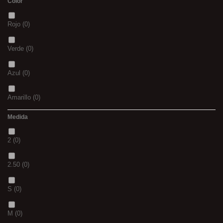
Color
Rojo
(0)
Verde
(0)
Azul
(0)
Amarillo
(0)
Medida
02
(0)
2
(0)
S
(0)
2.50
(0)
CH
(0)
S
(0)
BLACK & RED
(0)
M
(0)
PANTHER
(0)