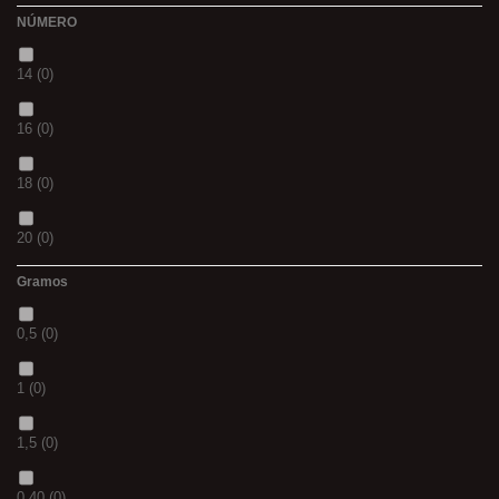
NÚMERO
L
(0)
36
(0)
14
(0)
20MM
(0)
P
(0)
16
(0)
3 M
(0)
14
(0)
18
(0)
240
(0)
42
(0)
20
(0)
400
(0)
23
(0)
Gramos
12
(0)
14MM
(0)
38
(0)
0,5
(0)
10
(0)
500
(0)
15
(0)
1
(0)
01
(0)
600
(0)
69
(0)
1,5
(0)
08
(0)
700
(0)
109
(0)
0.40
(0)