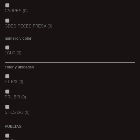
CARPES
(0)
GDES PECES FRESA
(0)
numero y color
GDES. PECES MAIZ
(0)
1GLO
(0)
GDES. PECES SCOPEX
(0)
color y unidades
TIGERNUTS
(0)
FT B/3
(0)
VERS DE VASE
(0)
PRL B/3
(0)
PINK KRILL
(0)
SHCS B/3
(0)
WHIEV.MILK
(0)
VUELTAS
PIÑA
(0)