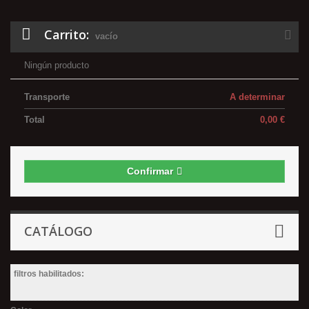
Carrito:
vacío
Ningún producto
Transporte
A determinar
Total
0,00 €
Confirmar
CATÁLOGO
filtros habilitados: