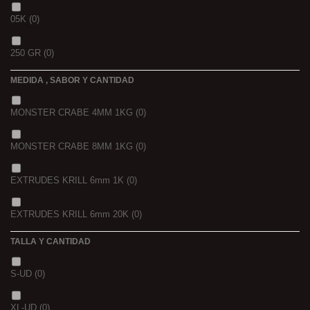
05K
(0)
250 GR
(0)
MEDIDA , SABOR Y CANTIDAD
1 K
(0)
MONSTER CRABE 4MM 1KG
(0)
BOLSA
(0)
MONSTER CRABE 8MM 1KG
(0)
750 GR
(0)
EXTRUDES KRILL 6mm 1K
(0)
4 KGRS
(0)
EXTRUDES KRILL 6mm 20K
(0)
22,68 K
(0)
TALLA Y CANTIDAD
NOIR POISSON 4MM 1K
(0)
3 K
(0)
S-UD
(0)
NOIR POISSON 8MM 1K
(0)
5 K
(0)
XL-UD
(0)