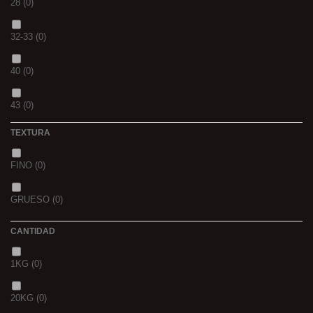
28
(0)
SCOPEX
(0)
32-33
(0)
TUTTI
(0)
40
(0)
FRESA
(0)
43
(0)
MIEL
(0)
TEXTURA
OCEAN LIVER
(0)
FINO
(0)
GOLDEN X
(0)
GRUESO
(0)
CANTIDAD
1KG
(0)
20KG
(0)