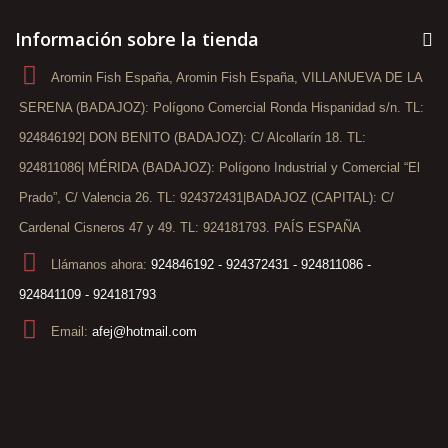
Información sobre la tienda
Aromin Fish España, Aromin Fish España, VILLANUEVA DE LA
SERENA (BADAJOZ): Polígono Comercial Ronda Hispanidad s/n. TL:
924846192| DON BENITO (BADAJOZ): C/ Alcollarín 18. TL:
924811086| MÉRIDA (BADAJOZ): Polígono Industrial y Comercial “El
Prado”, C/ Valencia 26. TL: 924372431|BADAJOZ (CAPITAL): C/
Cardenal Cisneros 47 y 49. TL: 924181793. PAÍS ESPAÑA
Llámanos ahora:
924846192 - 924372431 - 924811086 -
924841109 - 924181793
Email:
afej@hotmail.com