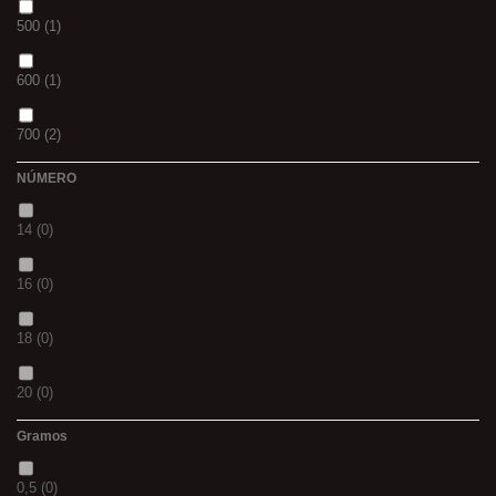
500
(1)
CH
(0)
600
(1)
BLACK & RED
(0)
700
(2)
PANTHER
(0)
NÚMERO
800
(2)
36
(0)
14
(0)
2
(0)
P
(0)
16
(0)
2.50
(0)
14
(0)
18
(0)
S
(0)
42
(0)
20
(0)
M
(0)
23
(0)
Gramos
12
(0)
L
(0)
38
(0)
0,5
(0)