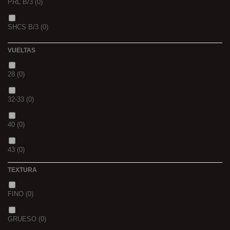
PRL B/3
(0)
PINK KRILL
(0)
SHCS B/3
(0)
WHIEV.MILK
(0)
VUELTAS
PIÑA
(0)
28
(0)
SCOPEX
(0)
32-33
(0)
TUTTI
(0)
40
(0)
FRESA
(0)
43
(0)
MIEL
(0)
TEXTURA
OCEAN LIVER
(0)
FINO
(0)
GOLDEN X
(0)
GRUESO
(0)