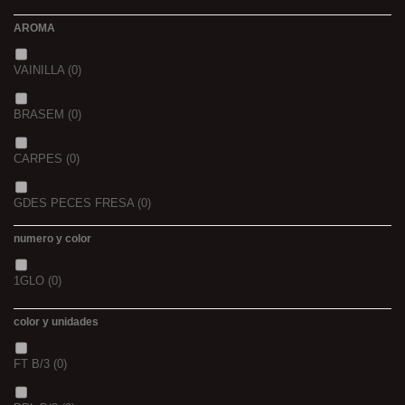
2
(0)
AROMA
44/45
(0)
2,3
(0)
VAINILLA
(0)
BRASEM
(0)
CARPES
(0)
GDES PECES FRESA
(0)
numero y color
GDES. PECES MAIZ
(0)
1GLO
(0)
GDES. PECES SCOPEX
(0)
color y unidades
TIGERNUTS
(0)
FT B/3
(0)
VERS DE VASE
(0)