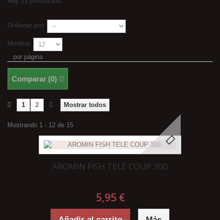
Hay 15 productos.
Ordenar por
Mostrar
por página
Comparar (
0
)
1
2
Mostrar todos
Mostrando 1 - 12 de 15
AROMIN FISH TELE COUP 300
5,95 €
Añadir al carrito
Más