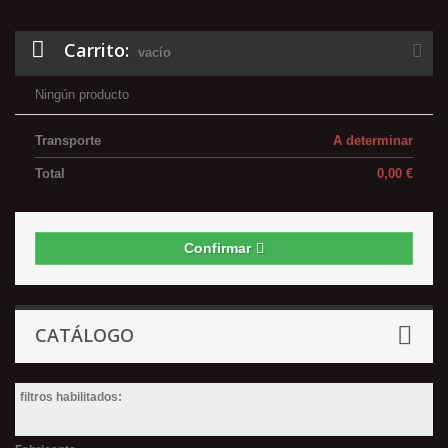
Carrito:
vacío
Ningún producto
Transporte
A determinar
Total
0,00 €
Confirmar
CATÁLOGO
filtros habilitados: