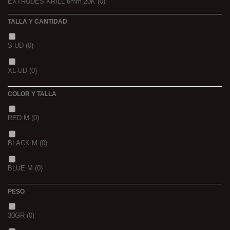
EXTRUDES KRILL 6mm 20K
(0)
22,68 K
(0)
TALLA Y CANTIDAD
NOIR POISSON 4MM 1K
(0)
3 K
(0)
S-UD
(0)
NOIR POISSON 8MM 1K
(0)
5 K
(0)
XL-UD
(0)
15 K
(0)
COLOR Y TALLA
RED M
(0)
BLACK M
(0)
BLUE M
(0)
PESO
30GR
(0)