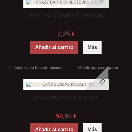
CRAZY BAIT CONNECTEURS M B/3
2,25 €
Añadir al carrito
Más
Añadir a la lista de deseos
Añadir para comparar
CAÑA SENSAS ROCKET 700
99,95 €
Añadir al carrito
Más