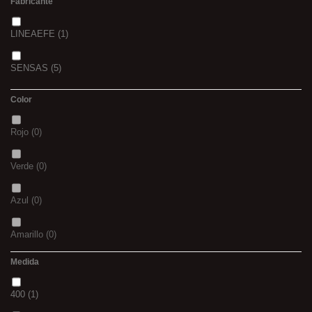
Fabricante
LINEAEFE
(1)
SENSAS
(5)
Color
Rojo
(0)
Verde
(0)
Azul
(0)
Amarillo
(0)
Medida
02
(0)
400
(1)
S
(0)