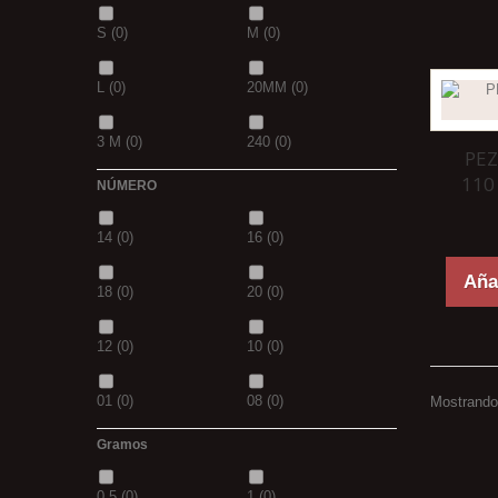
S
(0)
M
(0)
42
(0)
23
(0)
L
(0)
20MM
(0)
38
(0)
15
(0)
3 M
(0)
240
(0)
PE
69
(0)
109
(0)
110
NÚMERO
400
(0)
14MM
(0)
D.GREN
(0)
PURPLE
(0)
14
(0)
16
(0)
500
(0)
600
(0)
18
(0)
blanca
(0)
Añad
18
(0)
20
(0)
700
(0)
800
(0)
12
(0)
10
(0)
8MM
(0)
2 M
(0)
01
(0)
08
(0)
Mostrando 
XL
(0)
30-25
(0)
Gramos
1/0
(0)
2/0
(0)
35-30
(0)
1,10M
(0)
0,5
(0)
1
(0)