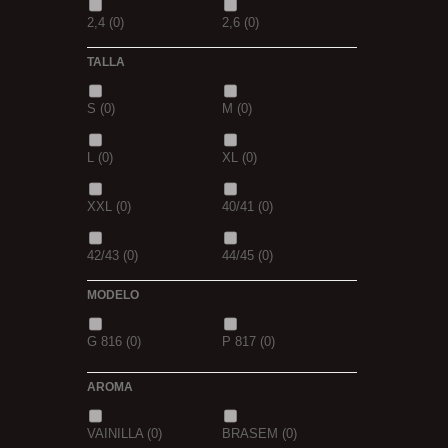
2,4
(0)
2,6
(0)
TALLA
2,8
(0)
1
(0)
S
(0)
M
(0)
1,5
(0)
2
(0)
L
(0)
XL
(0)
2,3
(0)
XXL
(0)
40/41
(0)
42/43
(0)
44/45
(0)
MODELO
G 816
(0)
P 817
(0)
AROMA
VAINILLA
(0)
BRASEM
(0)