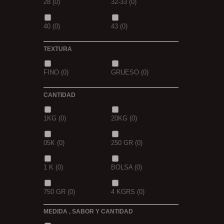
28
(0)
32-33
(0)
GOLDEN X
(0)
40
(0)
43
(0)
TEXTURA
FINO
(0)
GRUESO
(0)
CANTIDAD
1KG
(0)
20KG
(0)
05K
(0)
250 GR
(0)
1 K
(0)
BOLSA
(0)
750 GR
(0)
4 KGRS
(0)
MEDIDA , SABOR Y CANTIDAD
22,68 K
(0)
3 K
(0)