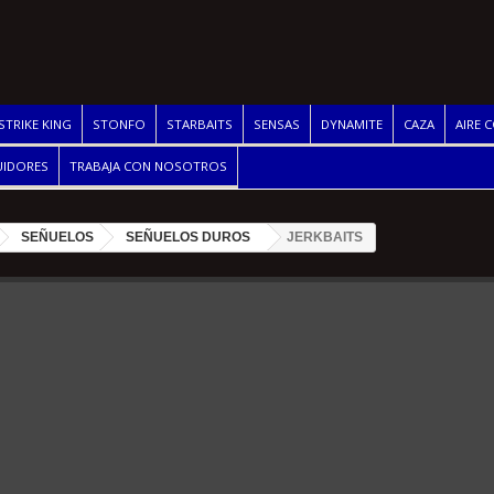
STRIKE KING
STONFO
STARBAITS
SENSAS
DYNAMITE
CAZA
AIRE 
UIDORES
TRABAJA CON NOSOTROS
SEÑUELOS
SEÑUELOS DUROS
JERKBAITS