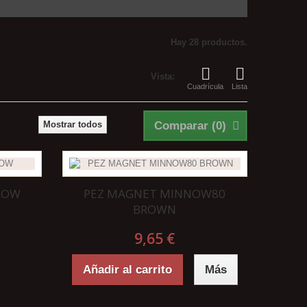
Hay 28 productos.
Vista:
Cuadrícula
Lista
Mostrar todos
Comparar (
0
)
LLOW
PEZ MAGNET MINNOW80
BROWN
9,65 €
Añadir al carrito
Más