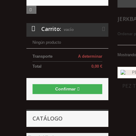
JERKB
Carrito:
vacío
Ordenar 
Ningún producto
Mostrando 
Transporte
A determinar
Total
0,00 €
PEZ 
Confirmar
CATÁLOGO