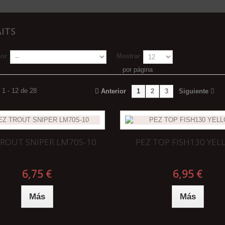
AITS
por
Mostrar
por página
1 - 12 de 28
Anterior
1
2
3
Siguiente
TROUT SNIPER LM70S-10
PEZ TOP FISH130 YE
6,75 €
6,95 €
Más
Más