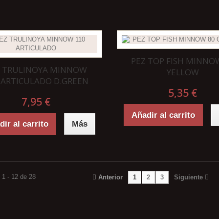
PEZ TOP FISH MINNO
Z TRULINOYA MINNOW
YELLOW
 ARTICULADO D.GREEN
5,35 €
7,95 €
Añadir al carrito
ir al carrito
Más
1 - 12 de 28
Anterior
1
2
3
Siguiente