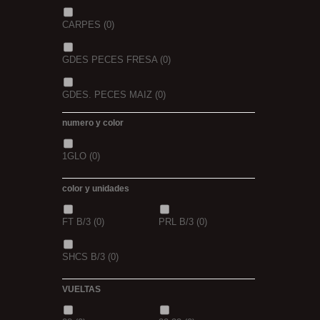
CARPES
(0)
GDES PECES FRESA
(0)
GDES. PECES MAIZ
(0)
numero y color
GDES. PECES SCOPEX
(0)
1GLO
(0)
TIGERNUTS
(0)
VERS DE VASE
(0)
color y unidades
PINK KRILL
(0)
WHIEV.MILK
(0)
FT B/3
(0)
PRL B/3
(0)
PIÑA
(0)
SCOPEX
(0)
SHCS B/3
(0)
TUTTI
(0)
FRESA
(0)
VUELTAS
MIEL
(0)
OCEAN LIVER
(0)