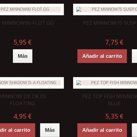
Z MINNOW90 FLOT.GG
PEZ MINNOW75 SUSP.
5,95 €
7,75 €
Más
Añadir al carrito
MINNOW OK OK 05
PEZ TOP FISH MINNO
FLOATING
BLUE
4,95 €
5,35 €
ir al carrito
Más
Añadir al carrito