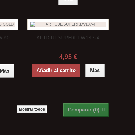
W 80
ARTICUL.SUPERF.LW137-4
4,95 €
Añadir al carrito
Más
Más
Mostrar todos
Comparar (
0
)