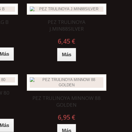
G B
PEZ TRULINOYA
J.MIN88SILVER
6,45 €
Más
Más
W 80
PEZ TRULINOYA MINNOW 88
GOLDEN
6,95 €
Más
Más