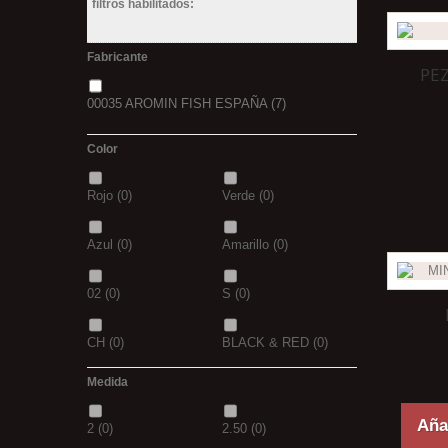
filtros habilitados:
Fabricante
PE
00035 AROMIN FISH ESPAÑA
(7)
Color
Rojo
(0)
Verde
(0)
Azul
(0)
Amarillo
(0)
02
(0)
S
(0)
CH
(0)
BLACK & RED
(0)
Medida
PANTHER
(0)
36
(0)
Añad
2
(0)
2.50
(0)
P
(0)
14
(0)