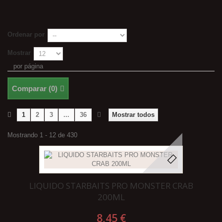
Ordenar por
Mostrar
por página
Comparar (
0
)
1
2
3
...
36
Mostrar todos
Mostrando 1 - 12 de 430
LIQUIDO STARBAITS PRO MONSTER CRAB
200ML
8,45 €