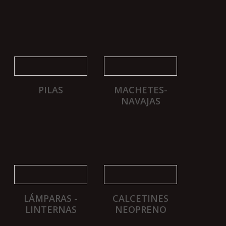
PILAS
MACHETES-
NAVAJAS
LÁMPARAS -
CALCETINES
LINTERNAS
NEOPRENO