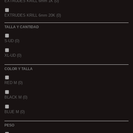
EXTRUDES KRILL 6mm 1K
(0)
4 KGRS
(0)
EXTRUDES KRILL 6mm 20K
(0)
22,68 K
(0)
TALLA Y CANTIDAD
NOIR POISSON 4MM 1K
(0)
3 K
(0)
S-UD
(0)
NOIR POISSON 8MM 1K
(0)
5 K
(0)
XL-UD
(0)
15 K
(0)
COLOR Y TALLA
RED M
(0)
BLACK M
(0)
BLUE M
(0)
PESO