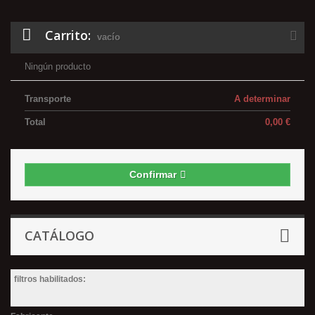
Carrito:
vacío
Ningún producto
Transporte
A determinar
Total
0,00 €
Confirmar
CATÁLOGO
filtros habilitados: