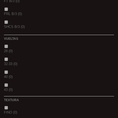
FT B/3
(0)
VERS DE VASE
(0)
PRL B/3
(0)
PINK KRILL
(0)
SHCS B/3
(0)
WHIEV.MILK
(0)
VUELTAS
PIÑA
(0)
28
(0)
SCOPEX
(0)
32-33
(0)
TUTTI
(0)
40
(0)
FRESA
(0)
43
(0)
MIEL
(0)
TEXTURA
OCEAN LIVER
(0)
FINO
(0)