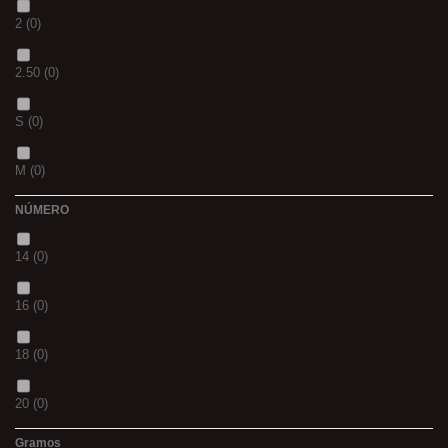
2
(0)
S
(0)
2.50
(0)
CH
(0)
S
(0)
BLACK & RED
(0)
M
(0)
PANTHER
(0)
NÚMERO
L
(0)
36
(0)
14
(0)
20MM
(0)
P
(0)
16
(0)
3 M
(0)
14
(0)
18
(0)
240
(0)
42
(0)
20
(0)
400
(0)
23
(0)
Gramos