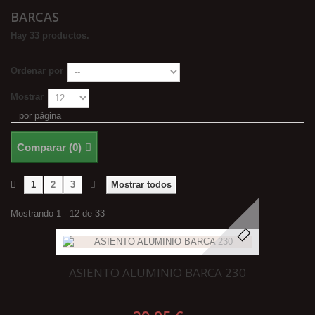
BARCAS
Hay 33 productos.
Ordenar por
Mostrar
por página
Comparar (
0
)
1
2
3
Mostrar todos
Mostrando 1 - 12 de 33
ASIENTO ALUMINIO BARCA 230