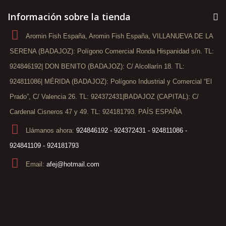
Información sobre la tienda
Aromin Fish España, Aromin Fish España, VILLANUEVA DE LA
SERENA (BADAJOZ): Polígono Comercial Ronda Hispanidad s/n. TL:
924846192| DON BENITO (BADAJOZ): C/ Alcollarín 18. TL:
924811086| MÉRIDA (BADAJOZ): Polígono Industrial y Comercial “El
Prado”, C/ Valencia 26. TL: 924372431|BADAJOZ (CAPITAL): C/
Cardenal Cisneros 47 y 49. TL: 924181793. PAÍS ESPAÑA
Llámanos ahora:
924846192 - 924372431 - 924811086 -
924841109 - 924181793
Email:
afej@hotmail.com