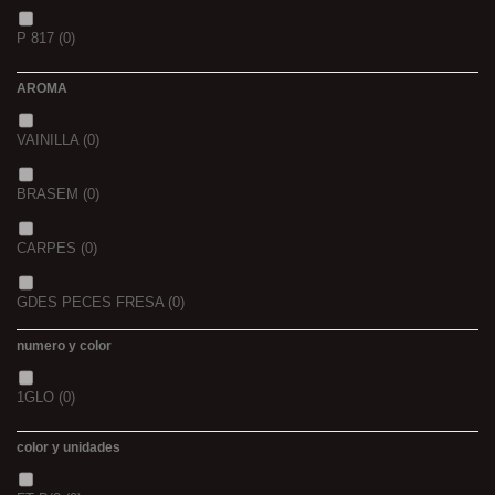
1,5
(0)
P 817
(0)
42/43
(0)
2
(0)
AROMA
44/45
(0)
2,3
(0)
VAINILLA
(0)
BRASEM
(0)
CARPES
(0)
GDES PECES FRESA
(0)
numero y color
GDES. PECES MAIZ
(0)
1GLO
(0)
GDES. PECES SCOPEX
(0)
color y unidades
TIGERNUTS
(0)