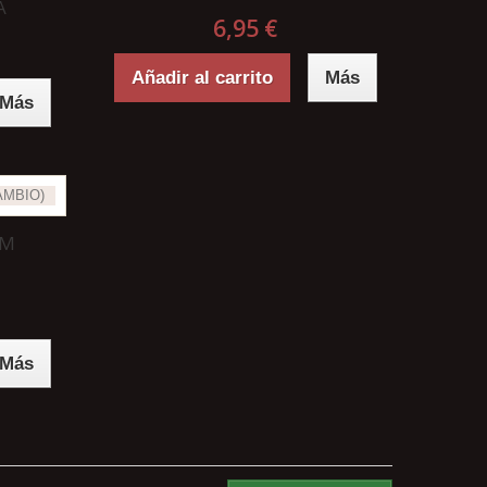
A
6,95 €
Añadir al carrito
Más
Más
5M
Más