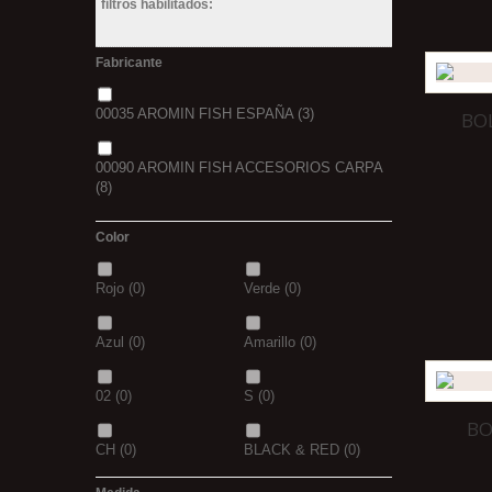
filtros habilitados:
Fabricante
00035 AROMIN FISH ESPAÑA
(3)
BO
00090 AROMIN FISH ACCESORIOS CARPA
(8)
Color
Rojo
(0)
Verde
(0)
Azul
(0)
Amarillo
(0)
02
(0)
S
(0)
BO
CH
(0)
BLACK & RED
(0)