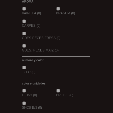
AROMA
VAINILLA
(0)
BRASEM
(0)
CARPES
(0)
GDES PECES FRESA
(0)
GDES. PECES MAIZ
(0)
numero y color
GDES. PECES SCOPEX
(0)
1GLO
(0)
TIGERNUTS
(0)
VERS DE VASE
(0)
color y unidades
PINK KRILL
(0)
WHIEV.MILK
(0)
FT B/3
(0)
PRL B/3
(0)
PIÑA
(0)
SCOPEX
(0)
SHCS B/3
(0)
TUTTI
(0)
FRESA
(0)