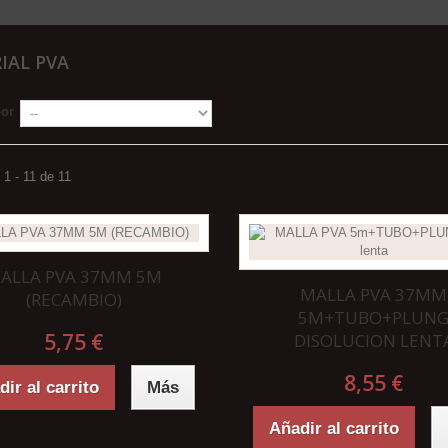
IAL PVA
por
1 - 11 de 11
ALLA PVA 37MM 5M
MALLA PVA 37MM
(RECAMBIO)
5M+TUBO+PLUN
5,75 €
DISOLUCION LENT
8,55 €
ir al carrito
Más
Añadir al carrito