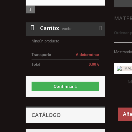
MATER
Carrito:
vacío
Ordenar 
Ningún producto
Mostrando 
Transporte
A determinar
Total
0,00 €
M
Confirmar
CATÁLOGO
Añad