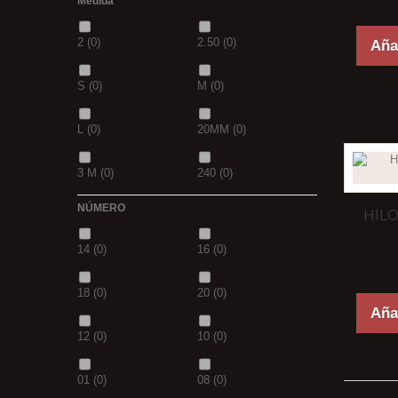
Medida
PANTHER
(0)
36
(0)
2
(0)
2.50
(0)
Añad
P
(0)
14
(0)
S
(0)
M
(0)
42
(0)
23
(0)
L
(0)
20MM
(0)
38
(0)
15
(0)
3 M
(0)
240
(0)
69
(0)
109
(0)
NÚMERO
HIL
400
(0)
14MM
(0)
D.GREN
(0)
PURPLE
(0)
14
(0)
16
(0)
500
(0)
600
(0)
18
(0)
blanca
(0)
18
(0)
20
(0)
700
(0)
800
(0)
Añad
12
(0)
10
(0)
8MM
(0)
2 M
(0)
01
(0)
08
(0)
XL
(0)
30-25
(0)