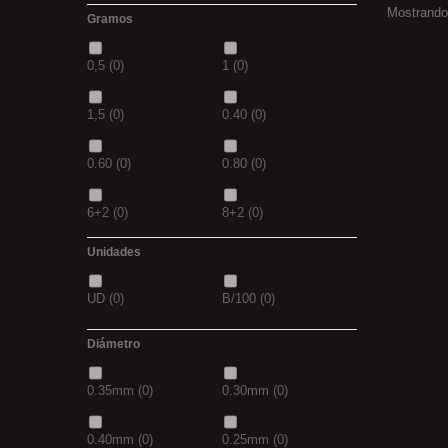
Mostrando 
Gramos
1/0
(0)
2/0
(0)
35-30
(0)
1,10M
(0)
0,5
(0)
1
(0)
4/0
(0)
3/0
(0)
1,30M
(0)
2,5M
(0)
1,5
(0)
0.40
(0)
5/0
(0)
38
(0)
5/0
(0)
21MM
(0)
0.60
(0)
0.80
(0)
39
(0)
40
(0)
6+2
(0)
8+2
(0)
41
(0)
42
(0)
Unidades
30GR
(0)
40GR
(0)
43
(0)
44
(0)
UD
(0)
B/100
(0)
0,20
(0)
0,30
(0)
Diámetro
3+1
(0)
5+1
(0)
0.35mm
(0)
0.30mm
(0)
7 GR
(0)
12+4
(0)
0.40mm
(0)
0.25mm
(0)