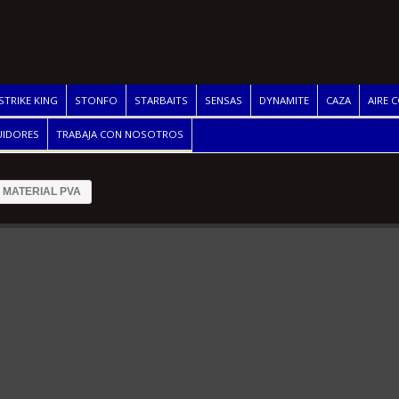
STRIKE KING
STONFO
STARBAITS
SENSAS
DYNAMITE
CAZA
AIRE 
UIDORES
TRABAJA CON NOSOTROS
MATERIAL PVA