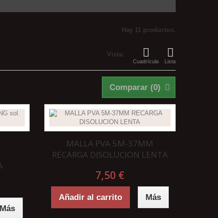
Hay 11 productos.
Vista:
Cuadrícula
Lista
Comparar (
0
)
MALLA PVA 5M-37MM
G
RECARGA DISOLUCION LENTA
A
7,50 €
Añadir al carrito
Más
Más