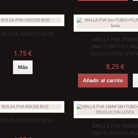
LSA PVA 100X150 B/10
MALLA PVA 25MM
5M+TUBO+PLUN
1,75 €
DISOLUCION LENT
8,25 €
Más
Añadir al carrito
LSA PVA 60X150 B/10
MALLA PVA 18MM
5M+TUBO+PLUN