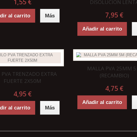
1,55 €
DISOLUCION LENT
7,95 €
ir al carrito
Más
Añadir al carrito
MALLA PVA 25MM 
O PVA TRENZADO EXTRA
(RECAMBIO)
FUERTE 2X50M
4,75 €
4,95 €
Añadir al carrito
ir al carrito
Más