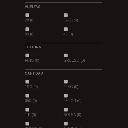
VUELTAS
MIEL
(0)
OCEAN LIVER
(0)
28
(0)
32-33
(0)
GOLDEN X
(0)
40
(0)
43
(0)
TEXTURA
FINO
(0)
GRUESO
(0)
CANTIDAD
1KG
(0)
20KG
(0)
05K
(0)
250 GR
(0)
1 K
(0)
BOLSA
(0)