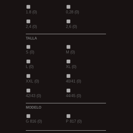
14+6
(0)
20+10
(0)
1.8
(0)
0,28
(0)
2,4
(0)
2,6
(0)
TALLA
2,8
(0)
1
(0)
S
(0)
M
(0)
1,5
(0)
2
(0)
L
(0)
XL
(0)
2,3
(0)
XXL
(0)
40/41
(0)
42/43
(0)
44/45
(0)
MODELO
G 816
(0)
P 817
(0)