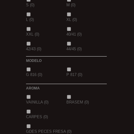
S
(0)
M
(0)
1,5
(0)
2
(0)
L
(0)
XL
(0)
2,3
(0)
XXL
(0)
40/41
(0)
42/43
(0)
44/45
(0)
MODELO
G 816
(0)
P 817
(0)
AROMA
VAINILLA
(0)
BRASEM
(0)
CARPES
(0)
GDES PECES FRESA
(0)