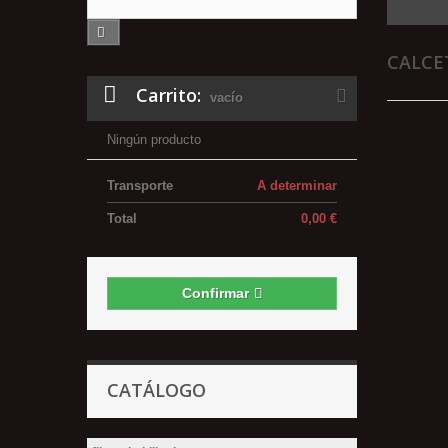
CALCE
Carrito:
vacío
Ningún producto
Transporte
A determinar
Total
0,00 €
Confirmar
CATÁLOGO