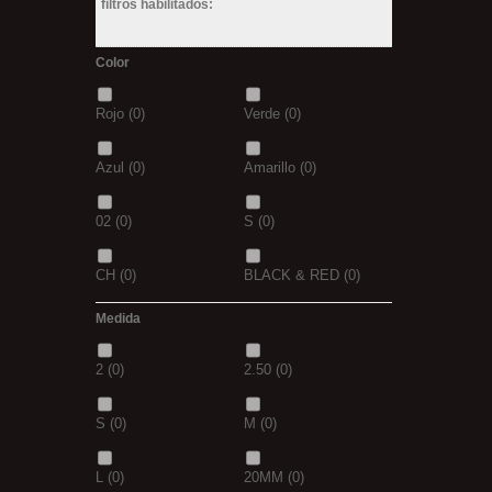
filtros habilitados:
Color
Rojo
(0)
Verde
(0)
Azul
(0)
Amarillo
(0)
02
(0)
S
(0)
CH
(0)
BLACK & RED
(0)
Medida
PANTHER
(0)
36
(0)
2
(0)
2.50
(0)
P
(0)
14
(0)
S
(0)
M
(0)
42
(0)
23
(0)
L
(0)
20MM
(0)
38
(0)
15
(0)