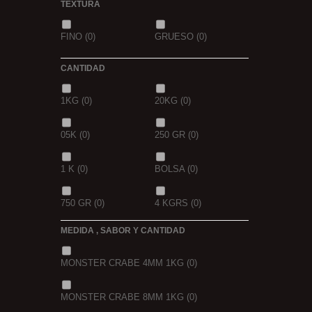
TEXTURA
FINO
(0)
GRUESO
(0)
CANTIDAD
1KG
(0)
20KG
(0)
05K
(0)
250 GR
(0)
1 K
(0)
BOLSA
(0)
750 GR
(0)
4 KGRS
(0)
MEDIDA , SABOR Y CANTIDAD
22,68 K
(0)
3 K
(0)
MONSTER CRABE 4MM 1KG
(0)
5 K
(0)
15 K
(0)
MONSTER CRABE 8MM 1KG
(0)