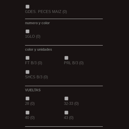
GDES. PECES MAIZ
(0)
numero y color
GDES. PECES SCOPEX
(0)
1GLO
(0)
TIGERNUTS
(0)
VERS DE VASE
(0)
color y unidades
PINK KRILL
(0)
WHIEV.MILK
(0)
FT B/3
(0)
PRL B/3
(0)
PIÑA
(0)
SCOPEX
(0)
SHCS B/3
(0)
TUTTI
(0)
FRESA
(0)
VUELTAS
MIEL
(0)
OCEAN LIVER
(0)
28
(0)
32-33
(0)
GOLDEN X
(0)
40
(0)
43
(0)