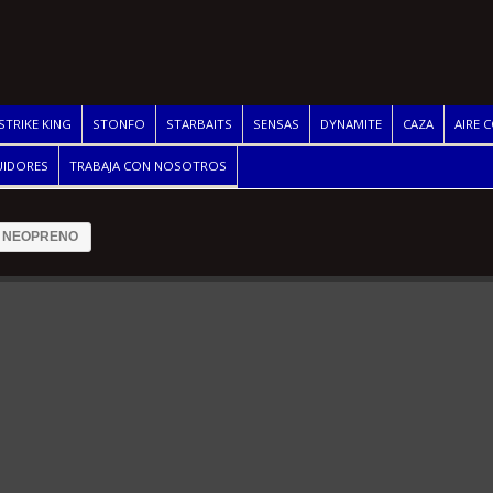
STRIKE KING
STONFO
STARBAITS
SENSAS
DYNAMITE
CAZA
AIRE 
UIDORES
TRABAJA CON NOSOTROS
S NEOPRENO