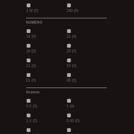
3 M
(0)
240
(0)
69
(0)
109
(0)
NÚMERO
400
(0)
14MM
(0)
D.GREN
(0)
PURPLE
(0)
14
(0)
16
(0)
500
(0)
600
(0)
18
(0)
blanca
(0)
18
(0)
20
(0)
700
(0)
800
(0)
12
(0)
10
(0)
8MM
(0)
2 M
(0)
01
(0)
08
(0)
XL
(0)
30-25
(0)
Gramos
1/0
(0)
2/0
(0)
35-30
(0)
1,10M
(0)
0,5
(0)
1
(0)
4/0
(0)
3/0
(0)
1,30M
(0)
2,5M
(0)
1,5
(0)
0.40
(0)
5/0
(0)
38
(0)
5/0
(0)
21MM
(0)