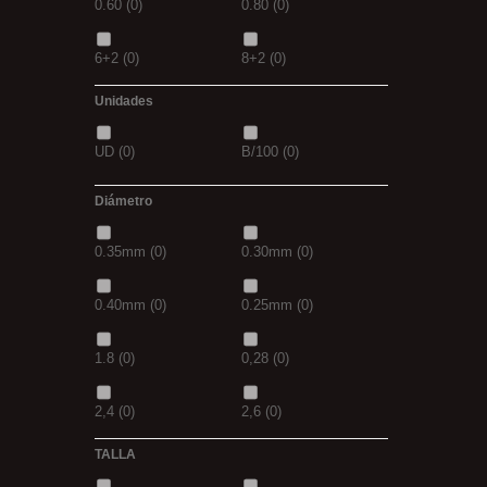
0.60
(0)
0.80
(0)
39
(0)
40
(0)
6+2
(0)
8+2
(0)
41
(0)
42
(0)
Unidades
30GR
(0)
40GR
(0)
43
(0)
44
(0)
UD
(0)
B/100
(0)
0,20
(0)
0,30
(0)
Diámetro
3+1
(0)
5+1
(0)
0.35mm
(0)
0.30mm
(0)
7 GR
(0)
12+4
(0)
0.40mm
(0)
0.25mm
(0)
14+6
(0)
20+10
(0)
1.8
(0)
0,28
(0)
2,4
(0)
2,6
(0)
TALLA
2,8
(0)
1
(0)