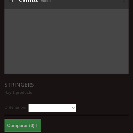
Carrito:
vacío
STRINGERS
Hay 1 producto.
Ordenar por
Comparar (
0
)