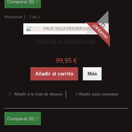
Comparar (
0
)
Mostrando 1 - 1 de 1
¡OFERTA!
PACK SILLA FEEDER LUXE
99,95 €
Añadir al carrito
Más
Añadir a la lista de deseos
Añadir para comparar
Comparar (
0
)