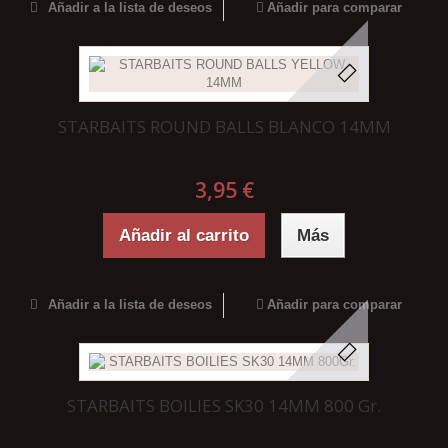
Añadir a la lista de deseos
Añadir para comparar
STARBAITS ROUND BALLS BLANCO 14MM
3,95 €
Añadir al carrito
Más
Añadir a la lista de deseos
Añadir para comparar
STARBAITS BOILIES SK30 14MM 800 Gr.