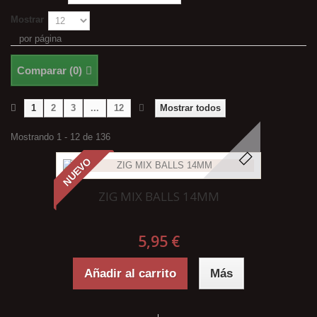
Mostrar
por página
Comparar (
0
)
1
2
3
...
12
Mostrar todos
Mostrando 1 - 12 de 136
NUEVO
ZIG MIX BALLS 14MM
5,95 €
Añadir al carrito
Más