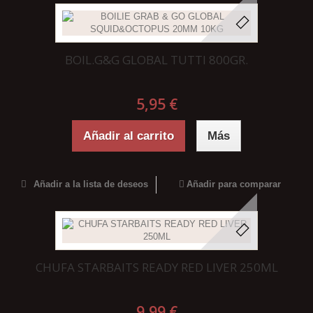
BOIL.G&G GLOBAL TUTTI 800GR.
5,95 €
Añadir al carrito
Más
Añadir a la lista de deseos
Añadir para comparar
CHUFA STARBAITS READY RED LIVER 250ML
9,99 €