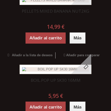
PELLETS MIXED BANANA NUT2KG
14,99 €
Añadir al carrito
Más
Añadir a la lista de deseos
Añadir para comparar
BOIL.POP UP SK30 16MM
5,95 €
Añadir al carrito
Más