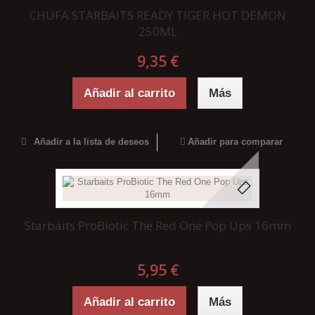
CHUFA STARBAITS READY TIGER HOT DEMON
250ML
9,35 €
Añadir al carrito
Más
Añadir a la lista de deseos
Añadir para comparar
Starbaits ProBiotic The Red One Pop Ups 16mm
5,95 €
Añadir al carrito
Más