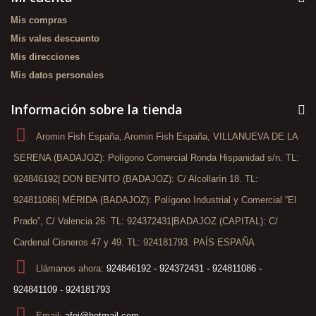
Mis compras
Mis vales descuento
Mis direcciones
Mis datos personales
Información sobre la tienda
Aromin Fish España, Aromin Fish España, VILLANUEVA DE LA
SERENA (BADAJOZ): Polígono Comercial Ronda Hispanidad s/n. TL:
924846192| DON BENITO (BADAJOZ): C/ Alcollarín 18. TL:
924811086| MÉRIDA (BADAJOZ): Polígono Industrial y Comercial “El
Prado”, C/ Valencia 26. TL: 924372431|BADAJOZ (CAPITAL): C/
Cardenal Cisneros 47 y 49. TL: 924181793. PAÍS ESPAÑA
Llámanos ahora:
924846192 - 924372431 - 924811086 -
924841109 - 924181793
Email:
afej@hotmail.com