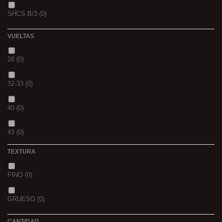
SHCS B/3
(0)
WHIEV.MILK
(0)
VUELTAS
PIÑA
(0)
28
(0)
SCOPEX
(0)
32-33
(0)
TUTTI
(0)
40
(0)
FRESA
(0)
43
(0)
MIEL
(0)
TEXTURA
OCEAN LIVER
(0)
FINO
(0)
GOLDEN X
(0)
GRUESO
(0)
CANTIDAD