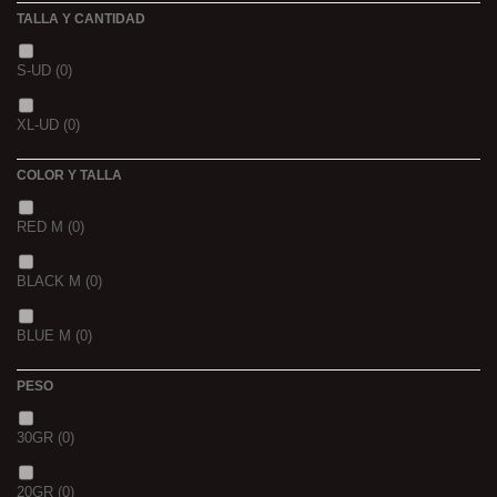
TALLA Y CANTIDAD
NOIR POISSON 4MM 1K
(0)
3 K
(0)
S-UD
(0)
NOIR POISSON 8MM 1K
(0)
5 K
(0)
XL-UD
(0)
15 K
(0)
COLOR Y TALLA
RED M
(0)
BLACK M
(0)
BLUE M
(0)
PESO
30GR
(0)
20GR
(0)