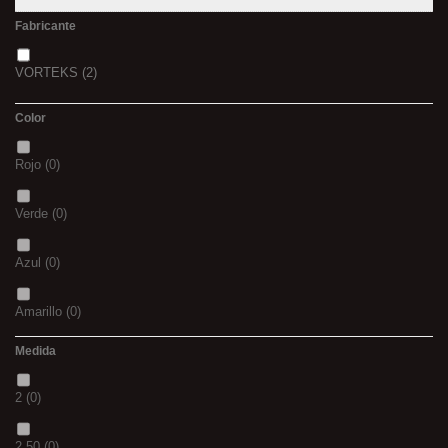
Fabricante
VORTEKS
(2)
Color
Rojo
(0)
Verde
(0)
Azul
(0)
Amarillo
(0)
Medida
02
(0)
2
(0)
S
(0)
2.50
(0)