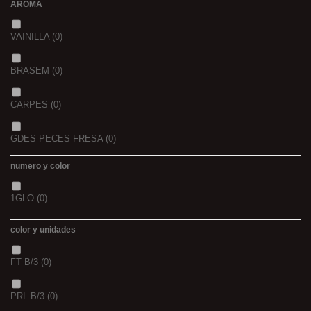
AROMA
44/45
(0)
2,3
(0)
VAINILLA
(0)
BRASEM
(0)
CARPES
(0)
GDES PECES FRESA
(0)
numero y color
GDES. PECES MAIZ
(0)
1GLO
(0)
GDES. PECES SCOPEX
(0)
color y unidades
TIGERNUTS
(0)
FT B/3
(0)
VERS DE VASE
(0)
PRL B/3
(0)
PINK KRILL
(0)