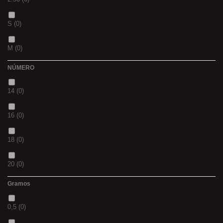
CH
(0)
S
(0)
BLACK & RED
(0)
M
(0)
PANTHER
(0)
NÚMERO
L
(0)
36
(0)
14
(0)
20MM
(0)
P
(0)
16
(0)
3 M
(0)
14
(0)
18
(0)
240
(0)
42
(0)
20
(0)
400
(0)
23
(0)
Gramos
12
(0)
14MM
(0)
38
(0)
0,5
(0)
10
(0)
500
(0)