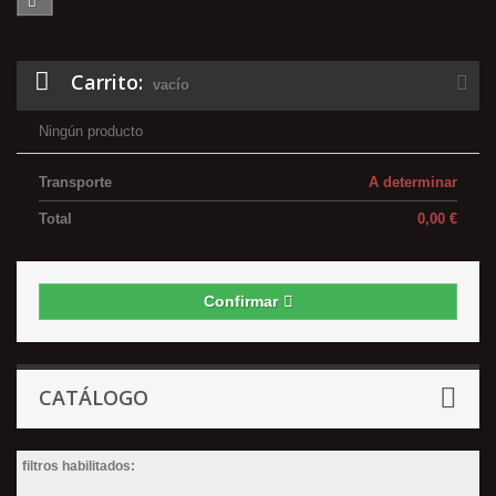
Carrito:
vacío
Ningún producto
Transporte
A determinar
Total
0,00 €
Confirmar
CATÁLOGO
filtros habilitados: