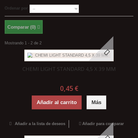
Ordenar por
Comparar (
0
)
Mostrando 1 - 2 de 2
CHEMI LIGHT STANDARD 4,5 X 39 MM
0,45 €
Añadir al carrito
Más
Añadir a la lista de deseos
Añadir para comparar