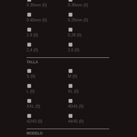
0.35mm
(0)
0.30mm
(0)
7 GR
(0)
12+4
(0)
0.40mm
(0)
0.25mm
(0)
14+6
(0)
20+10
(0)
1.8
(0)
0,28
(0)
2,4
(0)
2,6
(0)
TALLA
2,8
(0)
1
(0)
S
(0)
M
(0)
1,5
(0)
2
(0)
L
(0)
XL
(0)
2,3
(0)
XXL
(0)
40/41
(0)
42/43
(0)
44/45
(0)
MODELO