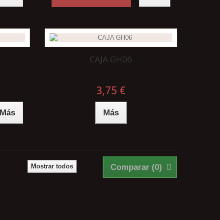
CAJA GH06
3,75 €
Más
Más
Mostrar todos
Comparar (
0
)