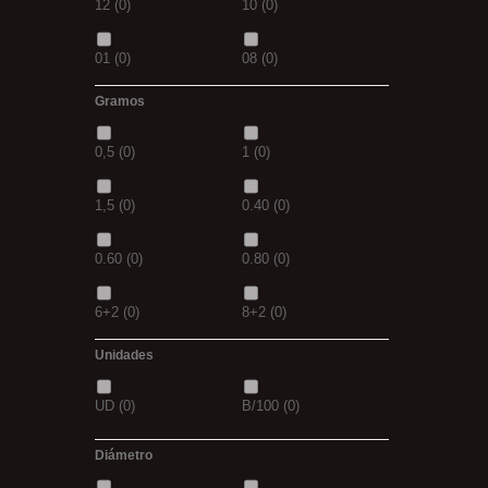
12
(0)
10
(0)
8MM
(0)
2 M
(0)
01
(0)
08
(0)
XL
(0)
30-25
(0)
Gramos
1/0
(0)
2/0
(0)
35-30
(0)
1,10M
(0)
0,5
(0)
1
(0)
4/0
(0)
3/0
(0)
1,30M
(0)
2,5M
(0)
1,5
(0)
0.40
(0)
5/0
(0)
38
(0)
5/0
(0)
21MM
(0)
0.60
(0)
0.80
(0)
39
(0)
40
(0)
6+2
(0)
8+2
(0)
41
(0)
42
(0)
Unidades
30GR
(0)
40GR
(0)
43
(0)
44
(0)
UD
(0)
B/100
(0)
0,20
(0)
0,30
(0)
Diámetro
3+1
(0)
5+1
(0)