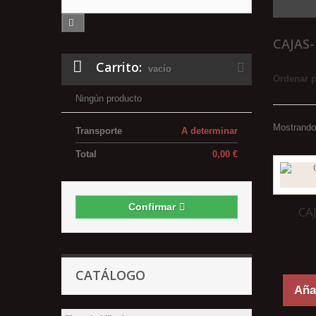
CAJAS
Carrito:
vacío
Ordenar 
Ningún producto
Mostrando 
Transporte
A determinar
Total
0,00 €
Confirmar
CA
CATÁLOGO
Añad