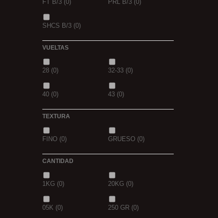
FT B/3
(0)
PRL B/3
(0)
PIÑA
(0)
SCOPEX
(0)
SHCS B/3
(0)
TUTTI
(0)
FRESA
(0)
VUELTAS
MIEL
(0)
OCEAN LIVER
(0)
28
(0)
32-33
(0)
GOLDEN X
(0)
40
(0)
43
(0)
TEXTURA
FINO
(0)
GRUESO
(0)
CANTIDAD
1KG
(0)
20KG
(0)
05K
(0)
250 GR
(0)