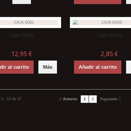
CAJA D002
CAJA GH10
12,95 €
2,85 €
ir al carrito
Más
Añadir al carrito
1 - 12 de 17
Anterior
1
2
Siguiente