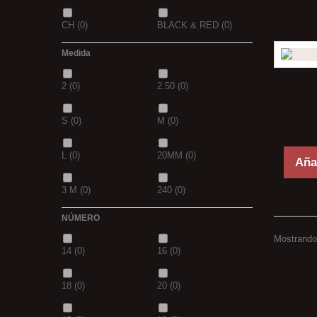
CH
(0)
BLACK & RED
(0)
Medida
PANTHER
(0)
36
(0)
2
(0)
2.50
(0)
P
(0)
14
(0)
S
(0)
M
(0)
42
(0)
23
(0)
L
(0)
20MM
(0)
Añad
38
(0)
15
(0)
3 M
(0)
240
(0)
69
(0)
109
(0)
NÚMERO
400
(0)
14MM
(0)
D.GREN
(0)
PURPLE
(0)
Mostrando 
14
(0)
16
(0)
500
(0)
600
(0)
18
(0)
blanca
(0)
18
(0)
20
(0)
700
(0)
800
(0)