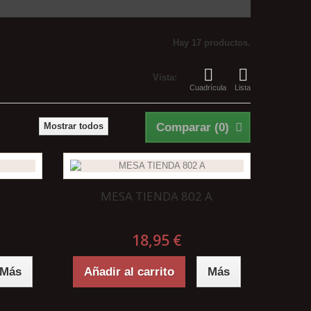
Hay 17 productos.
Vista:
Cuadrícula
Lista
Mostrar todos
Comparar (
0
)
MESA TIENDA 802 A
18,95 €
Más
Añadir al carrito
Más