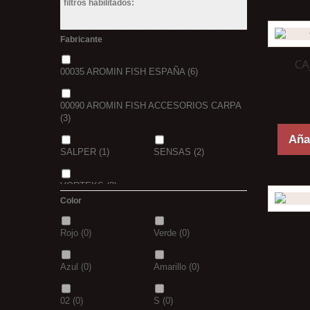
filtros habilitados:
Fabricante
CA
00035 AROMIN FISH ESPAÑA
(6)
00090 AROMIN FISH ACCESORIOS CARPA
(3)
Añad
SALPER
(1)
SENSAS
(2)
VORTEKS
(2)
Color
Rojo
(0)
Verde
(0)
Azul
(0)
Amarillo
(0)
02
(0)
S
(0)