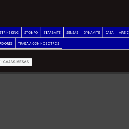
STRIKE KING
STONFO
STARBAITS
SENSAS
DYNAMITE
CAZA
AIRE 
UIDORES
TRABAJA CON NOSOTROS
CAJAS-MESAS