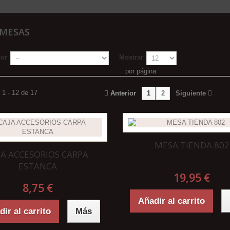
-MESAS
por
Mostrar
por página
1 - 12 de 17
Anterior
1
2
Siguiente
MESA TIENDA 802
JA ACCESORIOS CARPA
ESTANCA
19,95 €
8,75 €
Añadir al carrito
ir al carrito
Más