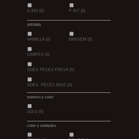
G 816
(0)
P 817
(0)
AROMA
VAINILLA
(0)
BRASEM
(0)
CARPES
(0)
GDES PECES FRESA
(0)
GDES. PECES MAIZ
(0)
numero y color
GDES. PECES SCOPEX
(0)
1GLO
(0)
TIGERNUTS
(0)
VERS DE VASE
(0)
color y unidades
PINK KRILL
(0)
WHIEV.MILK
(0)