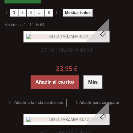
1
2
3
...
6
Mostrar todos
Mostrando 1 - 12 de 64
BOTA TARZANA 40/41
23,95 €
Añadir al carrito
Más
Añadir a la lista de deseos
Añadir para comparar
BOTA TARZANA 41/42