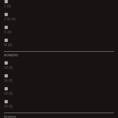
2
(0)
S
(0)
2.50
(0)
CH
(0)
S
(0)
BLACK & RED
(0)
M
(0)
PANTHER
(0)
NÚMERO
L
(0)
36
(0)
14
(0)
20MM
(0)
P
(0)
16
(0)
3 M
(0)
14
(0)
18
(0)
240
(0)
42
(0)
20
(0)
400
(0)
23
(0)
Gramos