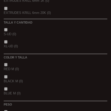
EXTRUDES KRILL 6mm 1K
(0)
4 KGRS
(0)
EXTRUDES KRILL 6mm 20K
(0)
22,68 K
(0)
TALLA Y CANTIDAD
NOIR POISSON 4MM 1K
(0)
3 K
(0)
S-UD
(0)
NOIR POISSON 8MM 1K
(0)
5 K
(0)
XL-UD
(0)
15 K
(0)
COLOR Y TALLA
RED M
(0)
BLACK M
(0)
BLUE M
(0)
PESO