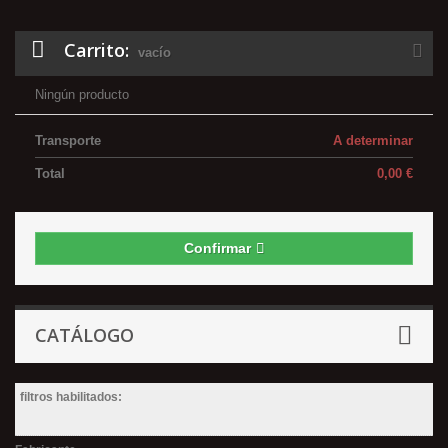
Carrito:
vacío
Ningún producto
Transporte
A determinar
Total
0,00 €
Confirmar
CATÁLOGO
filtros habilitados: