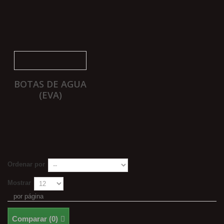
BOTAS DE AGUA
(EVA)
Ordenar por
Mostrar
por página
Comparar (
0
)