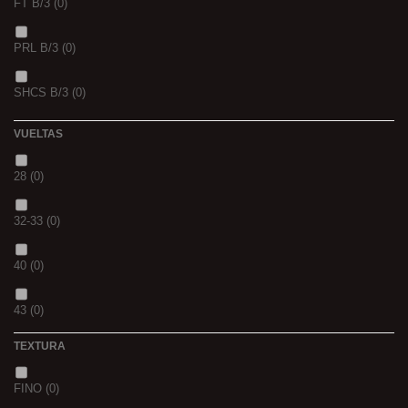
FT B/3
(0)
VERS DE VASE
(0)
PRL B/3
(0)
PINK KRILL
(0)
SHCS B/3
(0)
WHIEV.MILK
(0)
VUELTAS
PIÑA
(0)
28
(0)
SCOPEX
(0)
32-33
(0)
TUTTI
(0)
40
(0)
FRESA
(0)
43
(0)
MIEL
(0)
TEXTURA
OCEAN LIVER
(0)
FINO
(0)