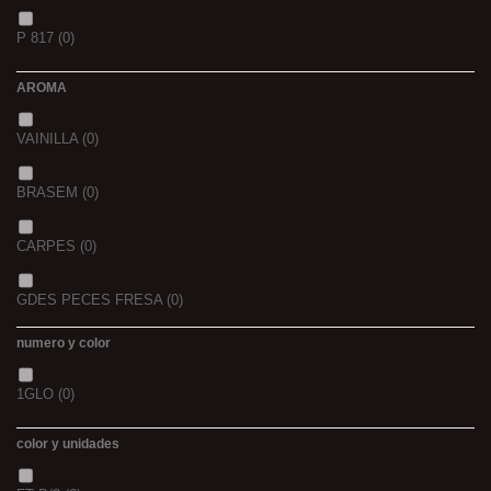
1,5
(0)
P 817
(0)
42/43
(0)
2
(0)
AROMA
44/45
(0)
2,3
(0)
VAINILLA
(0)
BRASEM
(0)
CARPES
(0)
GDES PECES FRESA
(0)
numero y color
GDES. PECES MAIZ
(0)
1GLO
(0)
GDES. PECES SCOPEX
(0)
color y unidades
TIGERNUTS
(0)