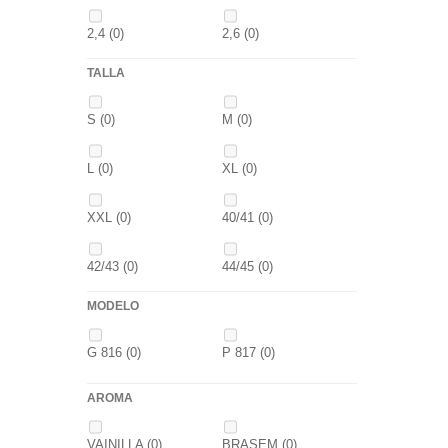
2,4
(0)
2,6
(0)
TALLA
2,8
(0)
1
(0)
S
(0)
M
(0)
1,5
(0)
2
(0)
L
(0)
XL
(0)
2,3
(0)
XXL
(0)
40/41
(0)
42/43
(0)
44/45
(0)
MODELO
G 816
(0)
P 817
(0)
AROMA
VAINILLA
(0)
BRASEM
(0)