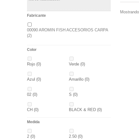
Mostrando 
Fabricante
00090 AROMIN FISH ACCESORIOS CARPA
(2)
Color
Rojo
(0)
Verde
(0)
Azul
(0)
Amarillo
(0)
02
(0)
S
(0)
CH
(0)
BLACK & RED
(0)
Medida
PANTHER
(0)
36
(0)
2
(0)
2.50
(0)