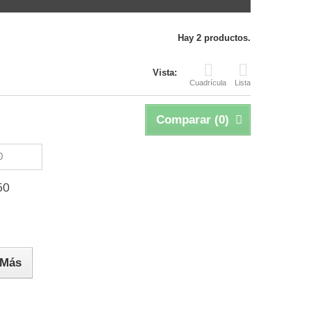
Hay 2 productos.
Vista:
Cuadrícula
Lista
Comparar (
0
)
60
Más