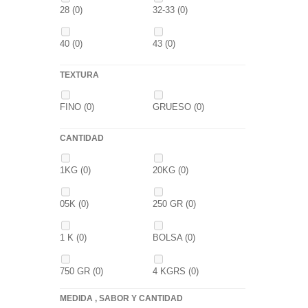
28
(0)
32-33
(0)
GOLDEN X
(0)
40
(0)
43
(0)
TEXTURA
FINO
(0)
GRUESO
(0)
CANTIDAD
1KG
(0)
20KG
(0)
05K
(0)
250 GR
(0)
1 K
(0)
BOLSA
(0)
750 GR
(0)
4 KGRS
(0)
MEDIDA , SABOR Y CANTIDAD
22,68 K
(0)
3 K
(0)