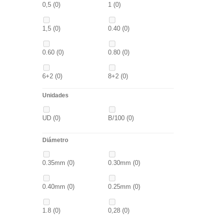
0,5
(0)
1
(0)
4/0
(0)
3/0
(0)
1,30M
(0)
2,5M
(0)
1,5
(0)
0.40
(0)
5/0
(0)
38
(0)
5/0
(0)
21MM
(0)
0.60
(0)
0.80
(0)
39
(0)
40
(0)
6+2
(0)
8+2
(0)
41
(0)
42
(0)
Unidades
30GR
(0)
40GR
(0)
43
(0)
44
(0)
UD
(0)
B/100
(0)
0,20
(0)
0,30
(0)
Diámetro
3+1
(0)
5+1
(0)
0.35mm
(0)
0.30mm
(0)
7 GR
(0)
12+4
(0)
0.40mm
(0)
0.25mm
(0)
14+6
(0)
20+10
(0)
1.8
(0)
0,28
(0)