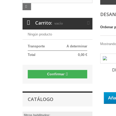
DESAN
Carrito:
vacío
Ordenar 
Ningún producto
Mostrando 
Transporte
A determinar
Total
0,00 €
D
Confirmar
Añad
CATÁLOGO
filtros habilitados: