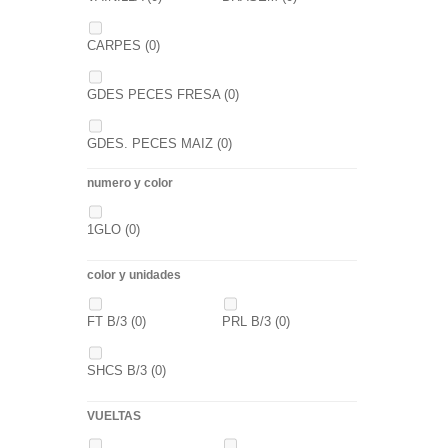
CARPES
(0)
GDES PECES FRESA
(0)
GDES. PECES MAIZ
(0)
numero y color
GDES. PECES SCOPEX
(0)
1GLO
(0)
TIGERNUTS
(0)
VERS DE VASE
(0)
color y unidades
PINK KRILL
(0)
WHIEV.MILK
(0)
FT B/3
(0)
PRL B/3
(0)
PIÑA
(0)
SCOPEX
(0)
SHCS B/3
(0)
TUTTI
(0)
FRESA
(0)
VUELTAS
MIEL
(0)
OCEAN LIVER
(0)