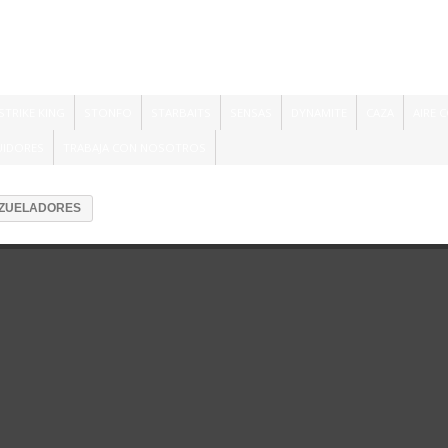
STRIKE KING
STONFO
STARBAITS
SENSAS
DYNAMITE
CAZA
AIRE 
UIDORES
TRABAJA CON NOSOTROS
ZUELADORES