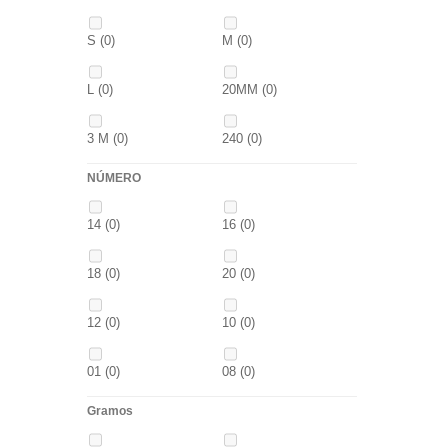
P
(0)
14
(0)
S
(0)
M
(0)
42
(0)
23
(0)
L
(0)
20MM
(0)
38
(0)
15
(0)
3 M
(0)
240
(0)
69
(0)
109
(0)
NÚMERO
400
(0)
14MM
(0)
D.GREN
(0)
PURPLE
(0)
14
(0)
16
(0)
500
(0)
600
(0)
18
(0)
blanca
(0)
18
(0)
20
(0)
700
(0)
800
(0)
12
(0)
10
(0)
8MM
(0)
2 M
(0)
01
(0)
08
(0)
XL
(0)
30-25
(0)
Gramos
1/0
(0)
2/0
(0)
35-30
(0)
1,10M
(0)