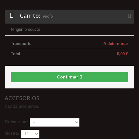
Carrito:
vacío
Ningún producto
Transporte
A determinar
Total
0,00 €
Confirmar
ACCESORIOS
Hay 22 productos.
Ordenar por
Mostrar