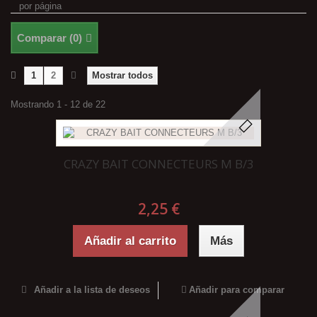
por página
Comparar (
0
)
1
2
Mostrar todos
Mostrando 1 - 12 de 22
CRAZY BAIT CONNECTEURS M B/3
2,25 €
Añadir al carrito
Más
Añadir a la lista de deseos
Añadir para comparar