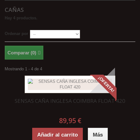
CAÑAS
Hay 4 productos.
Ordenar por
Comparar (
0
)
Mostrando 1 - 4 de 4
¡OFERTA!
SENSAS CAÑA INGLESA COIMBRA FLOAT 420
89,95 €
Añadir al carrito
Más