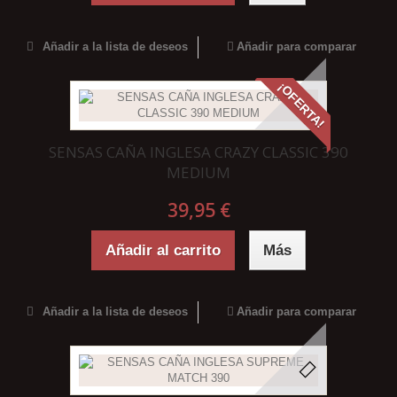
Añadir a la lista de deseos
Añadir para comparar
¡OFERTA!
SENSAS CAÑA INGLESA CRAZY CLASSIC 390
MEDIUM
39,95 €
Añadir al carrito
Más
Añadir a la lista de deseos
Añadir para comparar