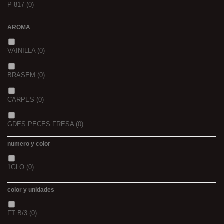
P 817
(0)
42/43
(0)
2
(0)
AROMA
44/45
(0)
2,3
(0)
VAINILLA
(0)
BRASEM
(0)
CARPES
(0)
GDES PECES FRESA
(0)
numero y color
GDES. PECES MAIZ
(0)
1GLO
(0)
GDES. PECES SCOPEX
(0)
color y unidades
TIGERNUTS
(0)
FT B/3
(0)
VERS DE VASE
(0)