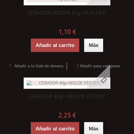
CEBADOR FEEDER 25gr PLASTICO
1,10 €
Añadir al carrito
Más
Añadir a la lista de deseos
Añadir para comparar
CEBADOR 40gr+MOLDE FEEDER
2,25 €
Añadir al carrito
Más