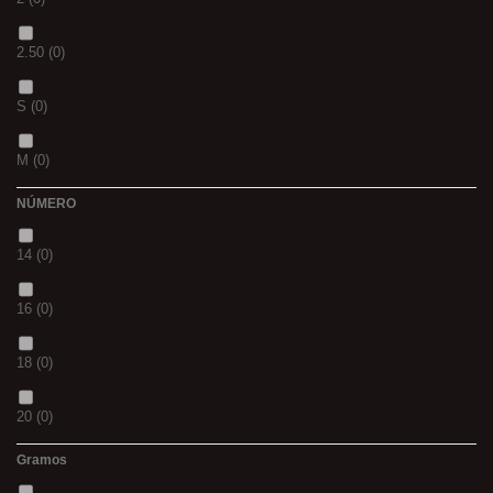
S
(0)
2.50
(0)
CH
(0)
S
(0)
BLACK & RED
(0)
M
(0)
PANTHER
(0)
NÚMERO
L
(0)
36
(0)
14
(0)
20MM
(0)
P
(0)
16
(0)
3 M
(0)
14
(0)
18
(0)
240
(0)
42
(0)
20
(0)
400
(0)
23
(0)
Gramos
12
(0)
14MM
(0)