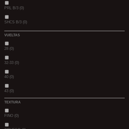
PRL B/3
(0)
PINK KRILL
(0)
SHCS B/3
(0)
WHIEV.MILK
(0)
VUELTAS
PIÑA
(0)
28
(0)
SCOPEX
(0)
32-33
(0)
TUTTI
(0)
40
(0)
FRESA
(0)
43
(0)
MIEL
(0)
TEXTURA
OCEAN LIVER
(0)
FINO
(0)
GOLDEN X
(0)