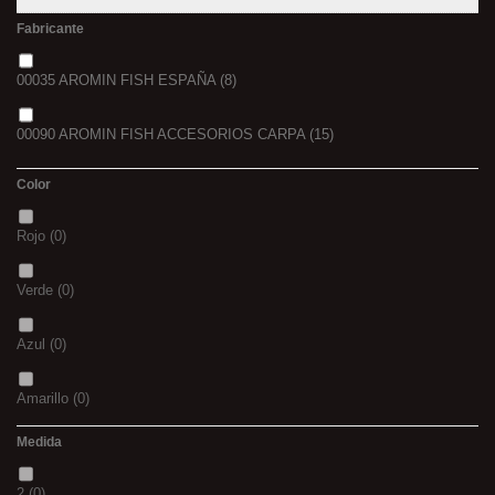
Fabricante
00035 AROMIN FISH ESPAÑA
(8)
00090 AROMIN FISH ACCESORIOS CARPA
(15)
Color
Rojo
(0)
Verde
(0)
Azul
(0)
Amarillo
(0)
Medida
02
(0)
2
(0)