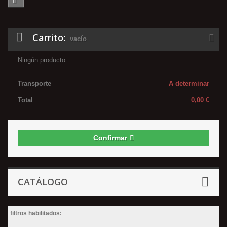
Carrito:
vacío
Ningún producto
Transporte
A determinar
Total
0,00 €
Confirmar
CATÁLOGO
filtros habilitados: