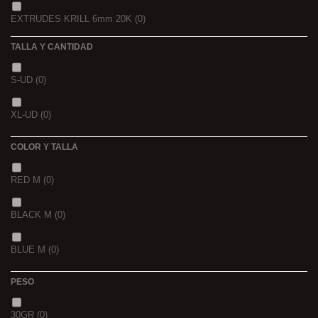
EXTRUDES KRILL 6mm 20K
(0)
22,68 K
(0)
TALLA Y CANTIDAD
NOIR POISSON 4MM 1K
(0)
3 K
(0)
S-UD
(0)
NOIR POISSON 8MM 1K
(0)
5 K
(0)
XL-UD
(0)
15 K
(0)
COLOR Y TALLA
RED M
(0)
BLACK M
(0)
BLUE M
(0)
PESO
30GR
(0)