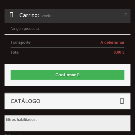
Carrito:
vacío
Ningún producto
Transporte
A determinar
Total
0,00 €
Confirmar
CATÁLOGO
filtros habilitados: