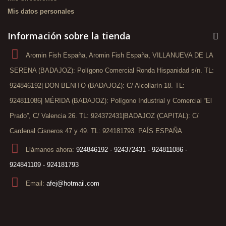
Mis datos personales
Información sobre la tienda
Aromin Fish España, Aromin Fish España, VILLANUEVA DE LA
SERENA (BADAJOZ): Polígono Comercial Ronda Hispanidad s/n. TL:
924846192| DON BENITO (BADAJOZ): C/ Alcollarín 18. TL:
924811086| MÉRIDA (BADAJOZ): Polígono Industrial y Comercial “El
Prado”, C/ Valencia 26. TL: 924372431|BADAJOZ (CAPITAL): C/
Cardenal Cisneros 47 y 49. TL: 924181793. PAÍS ESPAÑA
Llámanos ahora:
924846192 - 924372431 - 924811086 -
924841109 - 924181793
Email:
afej@hotmail.com