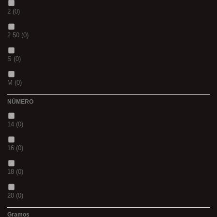
2
(0)
S
(0)
2.50
(0)
CH
(0)
S
(0)
BLACK & RED
(0)
M
(0)
PANTHER
(0)
NÚMERO
L
(0)
36
(0)
14
(0)
20MM
(0)
P
(0)
16
(0)
3 M
(0)
14
(0)
18
(0)
240
(0)
42
(0)
20
(0)
400
(0)
23
(0)
Gramos