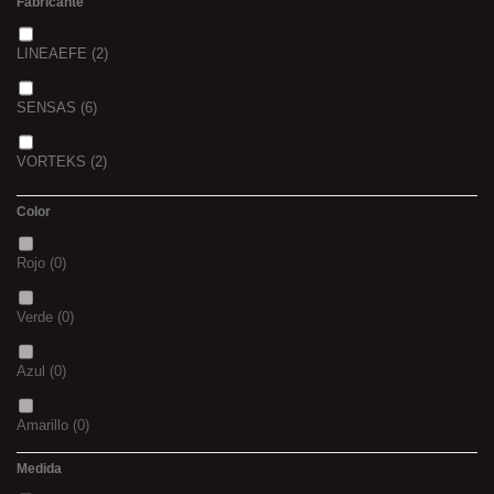
Fabricante
LINEAEFE
(2)
SENSAS
(6)
VORTEKS
(2)
Color
Rojo
(0)
Verde
(0)
Azul
(0)
Amarillo
(0)
Medida
02
(0)