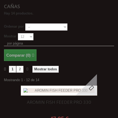
CAÑAS
Hay 14 productos.
Ordenar por
Mostrar
por página
Comparar (
0
)
1
2
Mostrar todos
Mostrando 1 - 12 de 14
AROMIN FISH FEEDER PRO 330