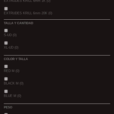
EXTRUDES KRILL 6mm 1K
(0)
4 KGRS
(0)
EXTRUDES KRILL 6mm 20K
(0)
22,68 K
(0)
TALLA Y CANTIDAD
NOIR POISSON 4MM 1K
(0)
3 K
(0)
S-UD
(0)
NOIR POISSON 8MM 1K
(0)
5 K
(0)
XL-UD
(0)
15 K
(0)
COLOR Y TALLA
RED M
(0)
BLACK M
(0)
BLUE M
(0)
PESO