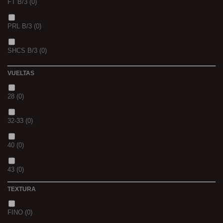
FT B/3
(0)
VERS DE VASE
(0)
PRL B/3
(0)
PINK KRILL
(0)
SHCS B/3
(0)
WHIEV.MILK
(0)
VUELTAS
PIÑA
(0)
28
(0)
SCOPEX
(0)
32-33
(0)
TUTTI
(0)
40
(0)
FRESA
(0)
43
(0)
MIEL
(0)
TEXTURA
OCEAN LIVER
(0)
FINO
(0)