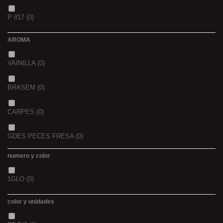
1,5
(0)
P 817
(0)
42/43
(0)
2
(0)
AROMA
44/45
(0)
2,3
(0)
VAINILLA
(0)
BRASEM
(0)
CARPES
(0)
GDES PECES FRESA
(0)
numero y color
GDES. PECES MAIZ
(0)
1GLO
(0)
GDES. PECES SCOPEX
(0)
color y unidades
TIGERNUTS
(0)