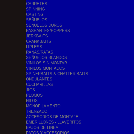
CARRETES
SPINNING
CASTING
SEÑUELOS
SEÑUELOS DUROS
PASEANTES/POPPERS
JERKBAITS
CRANKBAITS
LIPLESS
RANAS/RATAS
SEÑUELOS BLANDOS
VINILOS SIN MONTAR
VINILOS MONTADOS
SPINERBAITS & CHATTER BAITS
ONDULANTES
CUCHARILLAS
JIGS
PLOMOS
HILOS
MONOFILAMENTO
TRENZADO
ACCESORIOS DE MONTAJE
EMERILLONES - LLAVERITOS
BAJOS DE LINEA
PATOS Y ACCESORIOS