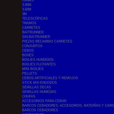
CAÑAS
3,90M
3,60M
3M
TELESCÓPICAS
TRAMOS
CARRETES
BAITRUNNER
SIN BAITRUNNER
PIEZAS RECAMBIO CARRETES
CONJUNTOS
CEBOS
BOIIES
BOILIES HUNDIDOS
BOILIES FLOTANTES
MINI BOILIES
PELLETS
CEBOS ARTIFICIALES Y REMOJOS
STICK MIX-ENGODOS
SEMILLAS SECAS
SEMILLAS HUMEDAS
CHUFAS
ACCESORIOS PARA CEBAR
BARCOS CEBADORES, ACCESORIOS, BATERÍAS Y CAR
BARCOS CEBADORES