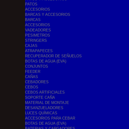
PATOS
ACCESORIOS
BARCAS Y ACCESORIOS
BARCAS
ACCESORIOS
VADEADORES
PESIMETROS
STRINGERS
CAJAS
ATRAPAPECES
RECUPERADOR DE SEÑUELOS
BOTAS DE AGUA (EVA)
CONJUNTOS
FEEDER
CAÑAS
CEBADORES
CEBOS
CEBOS ARTIFICIALES
SOPORTE CAÑA
MATERIAL DE MONTAJE
DESANZUELADORES
LUCES QUÍMICAS
ACCESORIOS PARA CEBAR
BOTAS DE AGUA (EVA)
BATERIAS Y CARGADORES