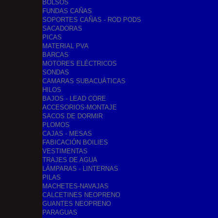
BOLSOS
FUNDAS CAÑAS
SOPORTES CAÑAS - ROD PODS
SACADORAS
PICAS
MATERIAL PVA
BARCAS
MOTORES ELÉCTRICOS
SONDAS
CAMARAS SUBACUÁTICAS
HILOS
BAJOS - LEAD CORE
ACCESORIOS-MONTAJE
SACOS DE DORMIR
PLOMOS
CAJAS - MESAS
FABICACIÓN BOILIES
VESTIMENTAS
TRAJES DE AGUA
LÁMPARAS - LINTERNAS
PILAS
MACHETES-NAVAJAS
CALCETINES NEOPRENO
GUANTES NEOPRENO
PARAGUAS