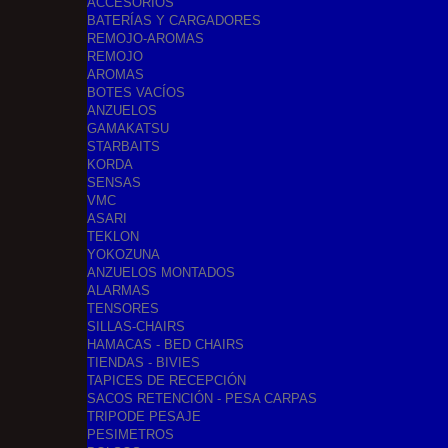
ACCESORIOS
BATERÍAS Y CARGADORES
REMOJO-AROMAS
REMOJO
AROMAS
BOTES VACÍOS
ANZUELOS
GAMAKATSU
STARBAITS
KORDA
SENSAS
VMC
ASARI
TEKLON
YOKOZUNA
ANZUELOS MONTADOS
ALARMAS
TENSORES
SILLAS-CHAIRS
HAMACAS - BED CHAIRS
TIENDAS - BIVIES
TAPICES DE RECEPCIÓN
SACOS RETENCIÓN - PESA CARPAS
TRIPODE PESAJE
PESIMETROS