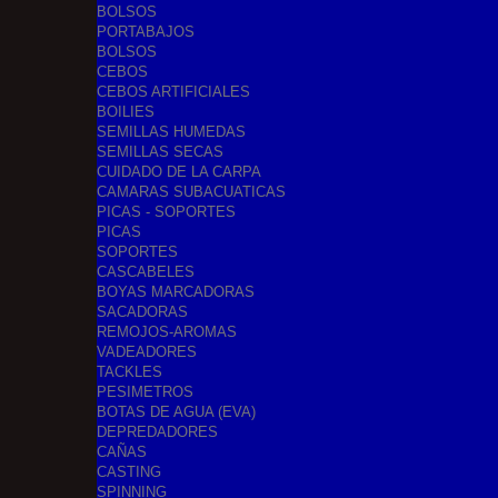
BOLSOS
PORTABAJOS
BOLSOS
CEBOS
CEBOS ARTIFICIALES
BOILIES
SEMILLAS HUMEDAS
SEMILLAS SECAS
CUIDADO DE LA CARPA
CAMARAS SUBACUATICAS
PICAS - SOPORTES
PICAS
SOPORTES
CASCABELES
BOYAS MARCADORAS
SACADORAS
REMOJOS-AROMAS
VADEADORES
TACKLES
PESIMETROS
BOTAS DE AGUA (EVA)
DEPREDADORES
CAÑAS
CASTING
SPINNING