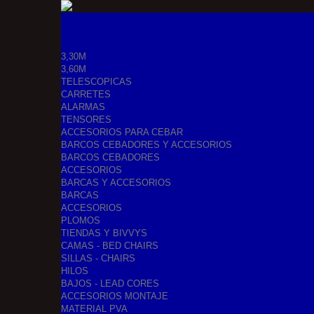
3,30M
3,60M
TELESCOPICAS
CARRETES
ALARMAS
TENSORES
ACCESORIOS PARA CEBAR
BARCOS CEBADORES Y ACCESORIOS
BARCOS CEBADORES
ACCESORIOS
BARCAS Y ACCESORIOS
BARCAS
ACCESORIOS
PLOMOS
TIENDAS Y BIVVYS
CAMAS - BED CHAIRS
SILLAS - CHAIRS
HILOS
BAJOS - LEAD CORES
ACCESORIOS MONTAJE
MATERIAL PVA