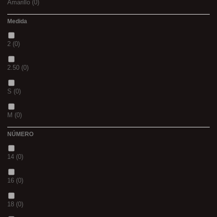
Amarillo
(0)
Medida
02
(0)
2
(0)
S
(0)
2.50
(0)
CH
(0)
S
(0)
BLACK & RED
(0)
M
(0)
PANTHER
(0)
NÚMERO
L
(0)
36
(0)
14
(0)
20MM
(0)
P
(0)
16
(0)
3 M
(0)
14
(0)
18
(0)
240
(0)
42
(0)