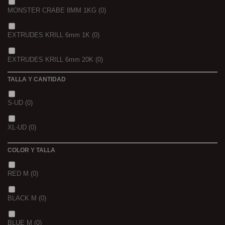
MONSTER CRABE 8MM 1KG
(0)
750 GR
(0)
EXTRUDES KRILL 6mm 1K
(0)
4 KGRS
(0)
EXTRUDES KRILL 6mm 20K
(0)
22,68 K
(0)
TALLA Y CANTIDAD
NOIR POISSON 4MM 1K
(0)
3 K
(0)
S-UD
(0)
NOIR POISSON 8MM 1K
(0)
5 K
(0)
XL-UD
(0)
15 K
(0)
COLOR Y TALLA
RED M
(0)
BLACK M
(0)
BLUE M
(0)