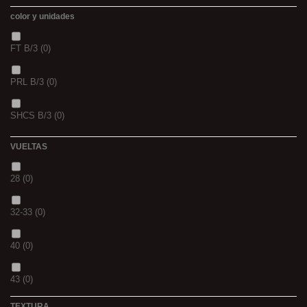
color y unidades
TIGERNUTS
(0)
FT B/3
(0)
VERS DE VASE
(0)
PRL B/3
(0)
PINK KRILL
(0)
SHCS B/3
(0)
WHIEV.MILK
(0)
VUELTAS
PIÑA
(0)
28
(0)
SCOPEX
(0)
32-33
(0)
TUTTI
(0)
40
(0)
FRESA
(0)
43
(0)
MIEL
(0)
TEXTURA