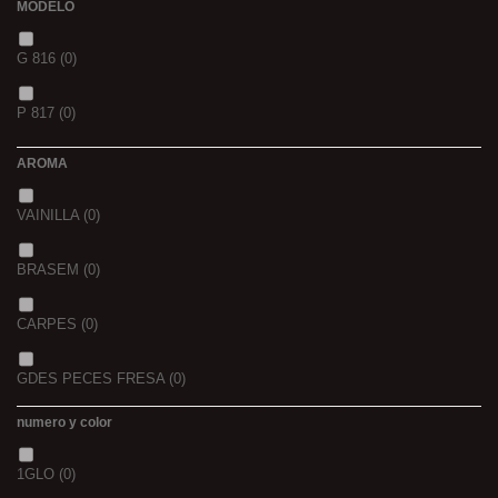
MODELO
XXL
(0)
1
(0)
20+10
(0)
G 816
(0)
40/41
(0)
1,5
(0)
P 817
(0)
42/43
(0)
2
(0)
AROMA
44/45
(0)
2,3
(0)
VAINILLA
(0)
BRASEM
(0)
CARPES
(0)
GDES PECES FRESA
(0)
numero y color
GDES. PECES MAIZ
(0)
1GLO
(0)
GDES. PECES SCOPEX
(0)