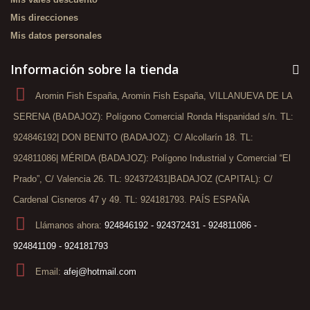
Mis direcciones
Mis datos personales
Información sobre la tienda
Aromin Fish España, Aromin Fish España, VILLANUEVA DE LA
SERENA (BADAJOZ): Polígono Comercial Ronda Hispanidad s/n. TL:
924846192| DON BENITO (BADAJOZ): C/ Alcollarín 18. TL:
924811086| MÉRIDA (BADAJOZ): Polígono Industrial y Comercial “El
Prado”, C/ Valencia 26. TL: 924372431|BADAJOZ (CAPITAL): C/
Cardenal Cisneros 47 y 49. TL: 924181793. PAÍS ESPAÑA
Llámanos ahora:
924846192 - 924372431 - 924811086 -
924841109 - 924181793
Email:
afej@hotmail.com