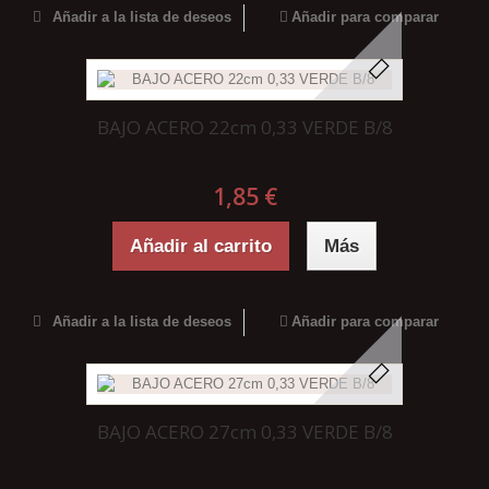
Añadir a la lista de deseos
Añadir para comparar
BAJO ACERO 22cm 0,33 VERDE B/8
1,85 €
Añadir al carrito
Más
Añadir a la lista de deseos
Añadir para comparar
BAJO ACERO 27cm 0,33 VERDE B/8