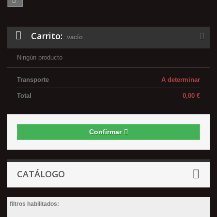
Carrito:
vacío
Ningún producto
Transporte
A determinar
Total
0,00 €
Confirmar
CATÁLOGO
filtros habilitados: