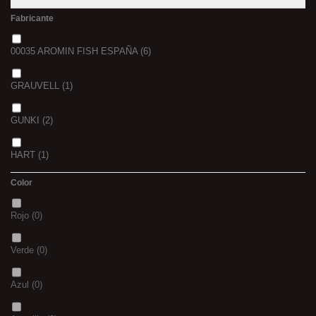
Fabricante
00035 AROMIN FISH ESPAÑA
(6)
GRAUVELL
(1)
GUNKI
(2)
HART
(1)
Color
LINEAEFE
(1)
Rojo
(0)
SENSAS
(2)
Verde
(0)
STONFO
(1)
Azul
(0)
STORM
(1)