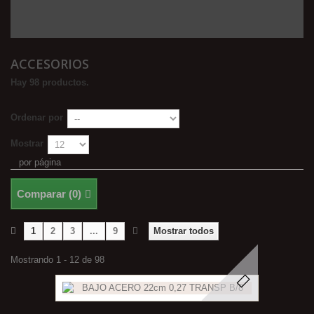
ACCESORIOS
Hay 98 productos.
Ordenar por
Mostrar
por página
Comparar (
0
)
1
2
3
...
9
Mostrar todos
Mostrando 1 - 12 de 98