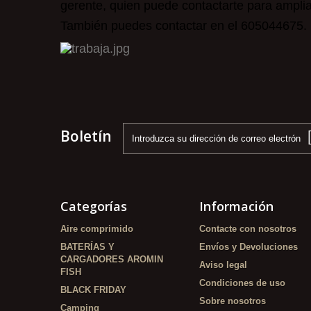
gerente, quien puede contactarte para amplia
También puedes contactar en el 605044675.
Boletín
Categorías
Información
Aire comprimido
Contacte con nosotros
BATERÍAS Y
Envíos y Devoluciones
CARGADORES AROMIN
Aviso legal
FISH
Condiciones de uso
BLACK FRIDAY
Sobre nosotros
Camping