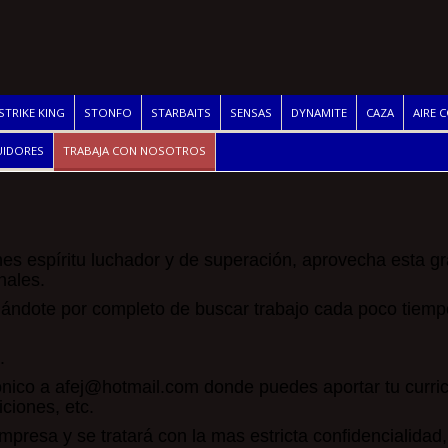
STRIKE KING
STONFO
STARBAITS
SENSAS
DYNAMITE
CAZA
AIRE 
UIDORES
TRABAJA CON NOSOTROS
ienes espíritu luchador y de superación, aprovecha esta g
nales.
idándote por completo de buscar trabajo cada poco tiem
.
ónico a
afej@hotmail.com
donde puedes aportar tu curric
iciones, etc.
empresa y se tratará con la mas estricta confidencialidad