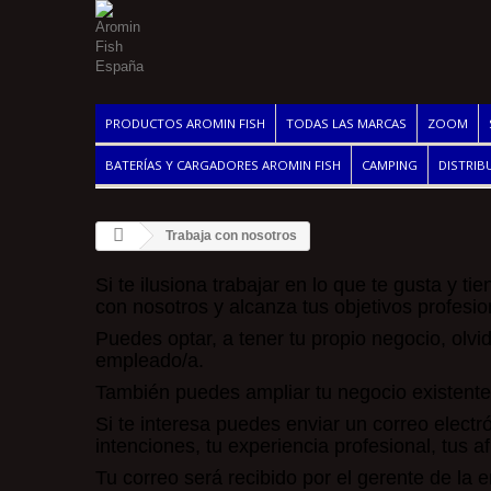
PRODUCTOS AROMIN FISH
TODAS LAS MARCAS
ZOOM
BATERÍAS Y CARGADORES AROMIN FISH
CAMPING
DISTRIB
Trabaja con nosotros
Si te ilusiona trabajar en lo que te gusta y t
con nosotros y alcanza tus objetivos profesio
Puedes optar, a tener tu propio negocio, olv
empleado/a.
También puedes ampliar tu negocio existente
Si te interesa puedes enviar un correo electr
intenciones, tu experiencia profesional, tus af
Tu correo será recibido por el gerente de la 