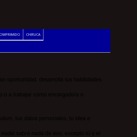
COMPRIMIDO
CHIRUCA
ran oportunidad, desarrolla tus habilidades
po o a trabajar como encargado/a o
ulum, tus datos personales, tu idea e
, nadie sabrá nada de eso, excepto tú y el