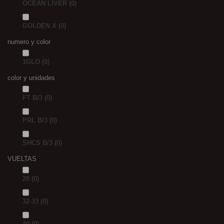
OCEAN LIVER
(0)
GOLDEN X
(0)
numero y color
1GLO
(0)
color y unidades
FT B/3
(0)
PRL B/3
(0)
SHCS B/3
(0)
VUELTAS
28
(0)
32-33
(0)
40
(0)