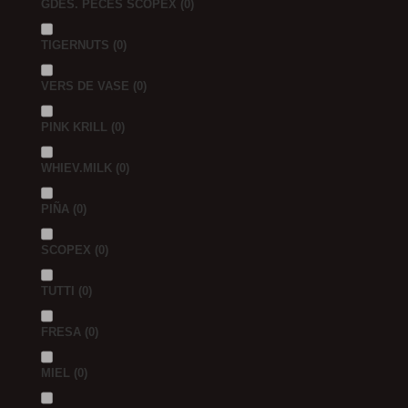
GDES. PECES SCOPEX
(0)
TIGERNUTS
(0)
VERS DE VASE
(0)
PINK KRILL
(0)
WHIEV.MILK
(0)
PIÑA
(0)
SCOPEX
(0)
TUTTI
(0)
FRESA
(0)
MIEL
(0)