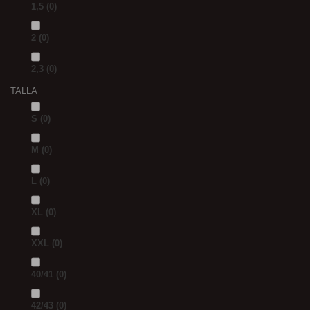
1,5
(0)
2
(0)
2,3
(0)
TALLA
S
(0)
M
(0)
L
(0)
XL
(0)
XXL
(0)
40/41
(0)
42/43
(0)