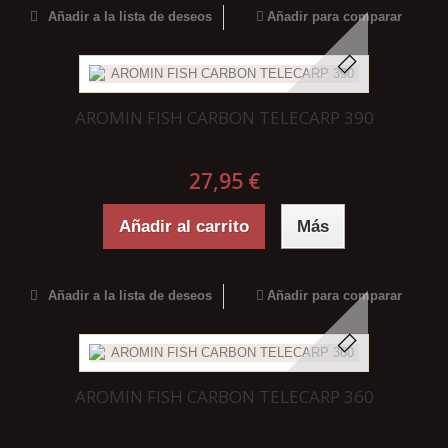
Añadir a la lista de deseos
Añadir para comparar
AROMIN FISH CARBON TELECARP 390
27,95 €
Añadir al carrito
Más
Añadir a la lista de deseos
Añadir para comparar
AROMIN FISH CARBON TELECARP 360