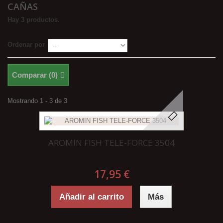
CAÑAS
Hay 3 productos.
Ordenar por
Comparar (
0
)
Mostrando 1 - 3 de 3
AROMIN FISH TELE-FORCE 3504
17,95 €
Añadir al carrito
Más