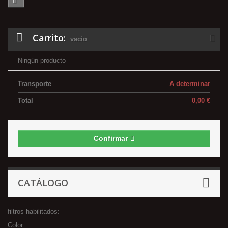
Carrito:
vacío
Ningún producto
Transporte
A determinar
Total
0,00 €
Confirmar
CATÁLOGO
filtros habilitados:
Color