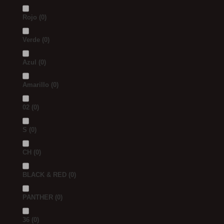
Rojo
(0)
Verde
(0)
Azul
(0)
Amarillo
(0)
02
(0)
S
(0)
CH
(0)
BLACK & RED
(0)
PANTHER
(0)
36
(0)