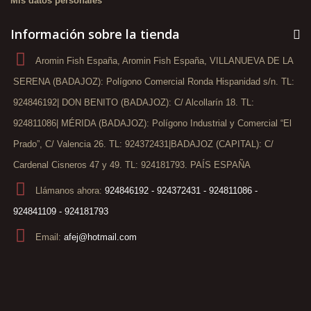
Mis datos personales
Información sobre la tienda
Aromin Fish España, Aromin Fish España, VILLANUEVA DE LA
SERENA (BADAJOZ): Polígono Comercial Ronda Hispanidad s/n. TL:
924846192| DON BENITO (BADAJOZ): C/ Alcollarín 18. TL:
924811086| MÉRIDA (BADAJOZ): Polígono Industrial y Comercial “El
Prado”, C/ Valencia 26. TL: 924372431|BADAJOZ (CAPITAL): C/
Cardenal Cisneros 47 y 49. TL: 924181793. PAÍS ESPAÑA
Llámanos ahora:
924846192 - 924372431 - 924811086 -
924841109 - 924181793
Email:
afej@hotmail.com