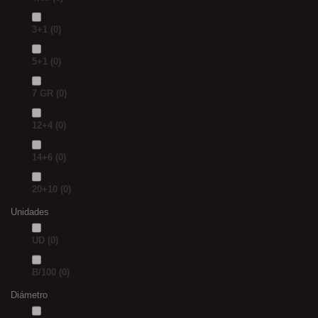
3+1
(0)
5+1
(0)
7 GR
(0)
12+4
(0)
14+6
(0)
20+10
(0)
Unidades
UD
(0)
B/100
(0)
Diámetro