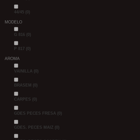
44/45
(0)
MODELO
G 816
(0)
P 817
(0)
AROMA
VAINILLA
(0)
BRASEM
(0)
CARPES
(0)
GDES PECES FRESA
(0)
GDES. PECES MAIZ
(0)