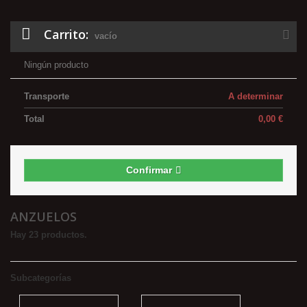
Carrito:
vacío
Ningún producto
Transporte
A determinar
Total
0,00 €
Confirmar
ANZUELOS
Hay 23 productos.
Subcategorías