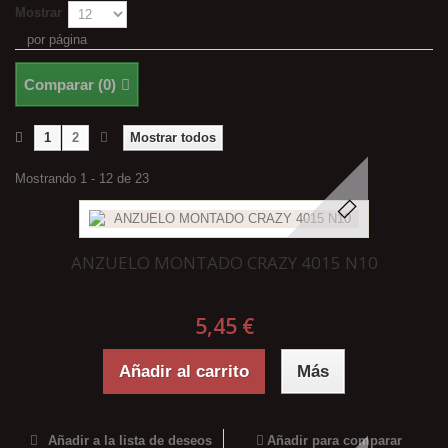
Mostrar
por página
Comparar (
0
)
1
2
Mostrar todos
Mostrando 1 - 12 de 23
ANZUELO MONTADO CRAZY 4015 N10
5,45 €
Añadir al carrito
Más
Añadir a la lista de deseos
Añadir para comparar