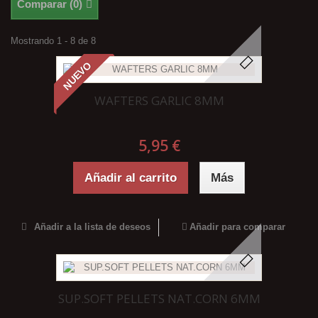
Comparar (
0
)
Mostrando 1 - 8 de 8
NUEVO
WAFTERS GARLIC 8MM
5,95 €
Añadir al carrito
Más
Añadir a la lista de deseos
Añadir para comparar
SUP.SOFT PELLETS NAT.CORN 6MM