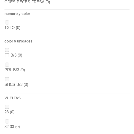
GDES PECES FRESA
(0)
numero y color
GDES. PECES MAIZ
(0)
1GLO
(0)
GDES. PECES SCOPEX
(0)
color y unidades
TIGERNUTS
(0)
FT B/3
(0)
VERS DE VASE
(0)
PRL B/3
(0)
PINK KRILL
(0)
SHCS B/3
(0)
WHIEV.MILK
(0)
VUELTAS
PIÑA
(0)
28
(0)
SCOPEX
(0)
32-33
(0)
TUTTI
(0)