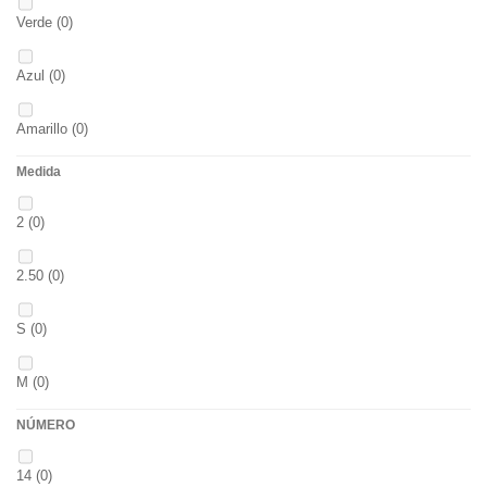
Verde
(0)
Azul
(0)
Amarillo
(0)
Medida
02
(0)
2
(0)
S
(0)
2.50
(0)
CH
(0)
S
(0)
BLACK & RED
(0)
M
(0)
PANTHER
(0)
NÚMERO
L
(0)
36
(0)
14
(0)