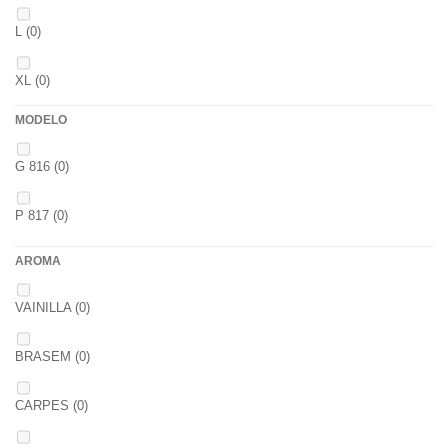
7 GR
(0)
44
(0)
L
(0)
2,6
(0)
12+4
(0)
XL
(0)
2,8
(0)
14+6
(0)
MODELO
XXL
(0)
1
(0)
20+10
(0)
G 816
(0)
40/41
(0)
1,5
(0)
P 817
(0)
42/43
(0)
2
(0)
AROMA
44/45
(0)
2,3
(0)
VAINILLA
(0)
BRASEM
(0)
CARPES
(0)