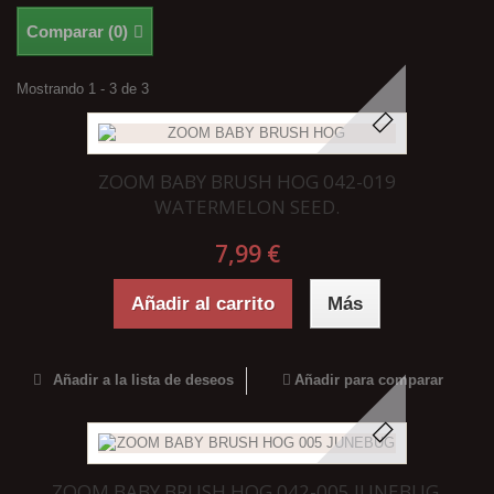
Comparar (
0
)
Mostrando 1 - 3 de 3
ZOOM BABY BRUSH HOG 042-019
WATERMELON SEED.
7,99 €
Añadir al carrito
Más
Añadir a la lista de deseos
Añadir para comparar
ZOOM BABY BRUSH HOG 042-005 JUNEBUG.