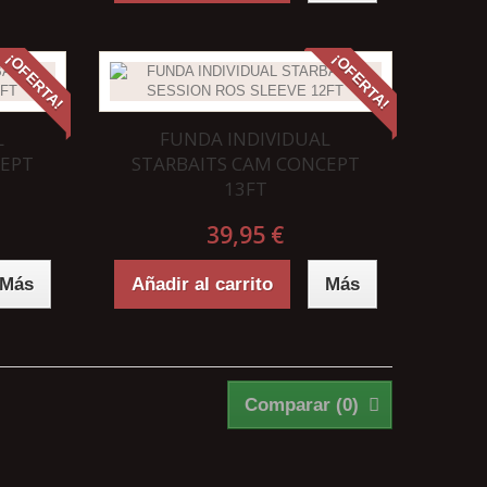
¡OFERTA!
¡OFERTA!
L
FUNDA INDIVIDUAL
CEPT
STARBAITS CAM CONCEPT
13FT
39,95 €
Más
Añadir al carrito
Más
Comparar (
0
)