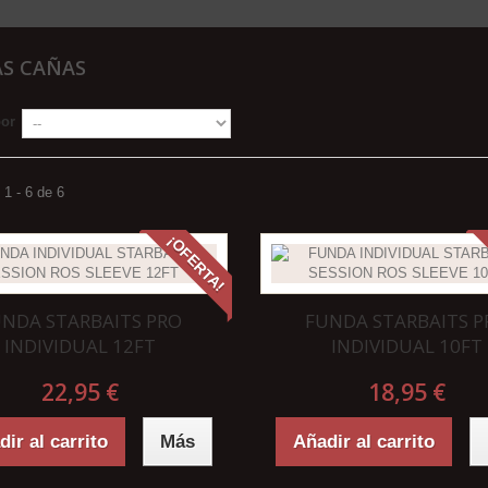
S CAÑAS
por
1 - 6 de 6
¡OFERTA!
UNDA STARBAITS PRO
FUNDA STARBAITS P
INDIVIDUAL 12FT
INDIVIDUAL 10FT
22,95 €
18,95 €
ir al carrito
Más
Añadir al carrito