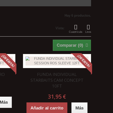
Hay 6 productos.
Vista:
Cuadrícula
Lista
Comparar (
0
)
¡OFERTA!
¡OFERTA!
RO
FUNDA INDIVIDUAL
STARBAITS CAM CONCEPT
10FT
31,95 €
Más
Añadir al carrito
Más