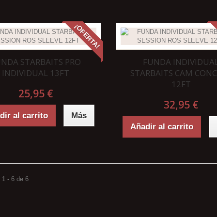
¡OFERTA!
UNDA STARBAITS PRO
FUNDA INDIVIDUA
INDIVIDUAL 13FT
STARBAITS CAM CON
12FT
25,95 €
32,95 €
ir al carrito
Más
Añadir al carrito
1 - 6 de 6