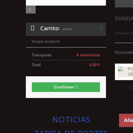
FUNDA
Carrito:
vacío
Ordenar 
Ningún producto
Mostrando 
Transporte
A determinar
Total
0,00 €
F
Confirmar
NOTICIAS
Añad