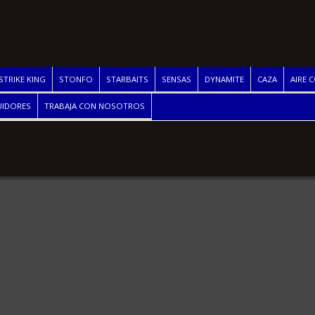
STRIKE KING
STONFO
STARBAITS
SENSAS
DYNAMITE
CAZA
AIRE 
UIDORES
TRABAJA CON NOSOTROS