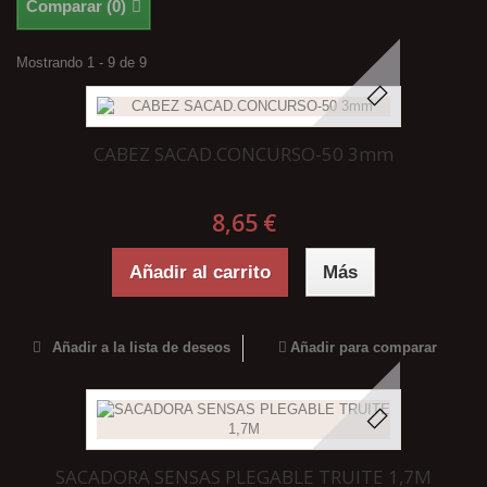
Comparar (
0
)
Mostrando 1 - 9 de 9
CABEZ SACAD.CONCURSO-50 3mm
8,65 €
Añadir al carrito
Más
Añadir a la lista de deseos
Añadir para comparar
SACADORA SENSAS PLEGABLE TRUITE 1,7M