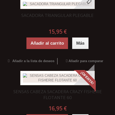
SACADORA TRIANGULAR PLEGABLE
15,95 €
Añadir al carrito
Más
Añadir a la lista de deseos
Añadir para comparar
¡OFERTA!
SENSAS CABEZA SACADERA CRAZY FISHERIE
FLOTANTE 60
16,95 €