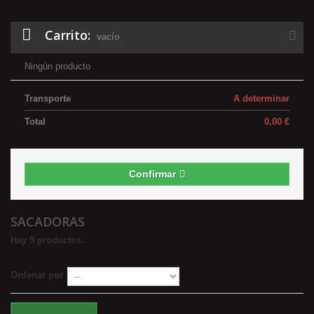
Carrito:
vacío
Ningún producto
Transporte
A determinar
Total
0,00 €
Confirmar
SACADORAS
Hay 9 productos.
Ordenar por