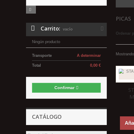
PICAS
Carrito:
vacío
Ordenar 
Ningún producto
Mostrando 
Transporte
A determinar
Total
0,00 €
Confirmar
S
M
CATÁLOGO
Añad