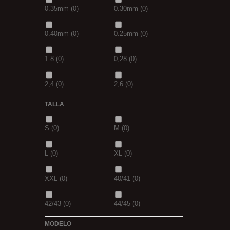
0.35mm
(0)
0.30mm
(0)
7 GR
(0)
12+4
(0)
0.40mm
(0)
0.25mm
(0)
14+6
(0)
20+10
(0)
1.8
(0)
0,28
(0)
2,4
(0)
2,6
(0)
TALLA
2,8
(0)
1
(0)
S
(0)
M
(0)
1,5
(0)
2
(0)
L
(0)
XL
(0)
2,3
(0)
XXL
(0)
40/41
(0)
42/43
(0)
44/45
(0)
MODELO