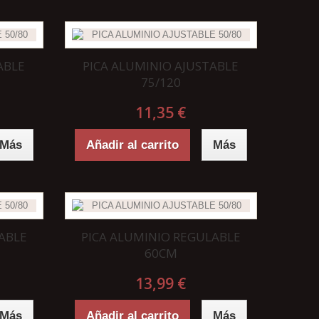
ABLE
PICA ALUMINIO AJUSTABLE
75/120
11,35 €
Más
Añadir al carrito
Más
ABLE
PICA ALUMINIO REGULABLE
60CM
13,99 €
Más
Añadir al carrito
Más