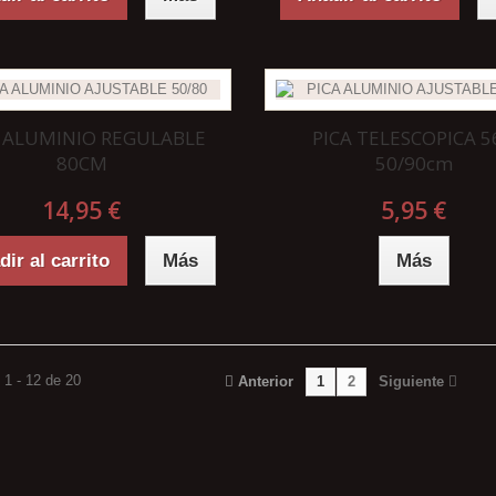
A ALUMINIO REGULABLE
PICA TELESCOPICA 5
80CM
50/90cm
14,95 €
5,95 €
ir al carrito
Más
Más
1 - 12 de 20
Anterior
1
2
Siguiente