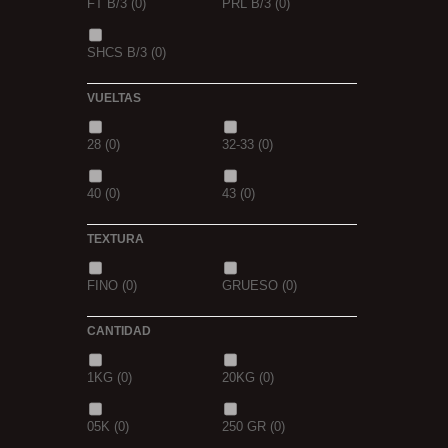
FT B/3
(0)
PRL B/3
(0)
PIÑA
(0)
SCOPEX
(0)
SHCS B/3
(0)
TUTTI
(0)
FRESA
(0)
VUELTAS
MIEL
(0)
OCEAN LIVER
(0)
28
(0)
32-33
(0)
GOLDEN X
(0)
40
(0)
43
(0)
TEXTURA
FINO
(0)
GRUESO
(0)
CANTIDAD
1KG
(0)
20KG
(0)
05K
(0)
250 GR
(0)