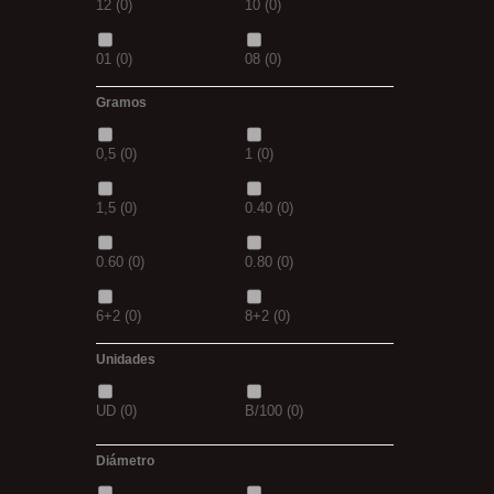
12
(0)
10
(0)
700
(0)
800
(0)
01
(0)
08
(0)
8MM
(0)
2 M
(0)
Gramos
1/0
(0)
2/0
(0)
XL
(0)
30-25
(0)
0,5
(0)
1
(0)
4/0
(0)
3/0
(0)
35-30
(0)
2,5M
(0)
1,5
(0)
0.40
(0)
5/0
(0)
38
(0)
5/0
(0)
21MM
(0)
0.60
(0)
0.80
(0)
39
(0)
40
(0)
6+2
(0)
8+2
(0)
41
(0)
42
(0)
Unidades
30GR
(0)
40GR
(0)
43
(0)
44
(0)
UD
(0)
B/100
(0)
0,20
(0)
0,30
(0)
Diámetro
3+1
(0)
5+1
(0)