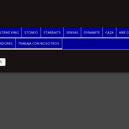
STRIKE KING
STONFO
STARBAITS
SENSAS
DYNAMITE
CAZA
AIRE 
UIDORES
TRABAJA CON NOSOTROS
S