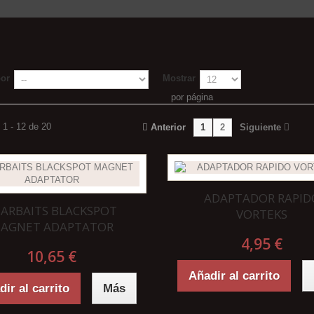
por
Mostrar
por página
1 - 12 de 20
Anterior
1
2
Siguiente
ADAPTADOR RAPID
TARBAITS BLACKSPOT
VORTEKS
AGNET ADAPTATOR
4,95 €
10,65 €
Añadir al carrito
ir al carrito
Más