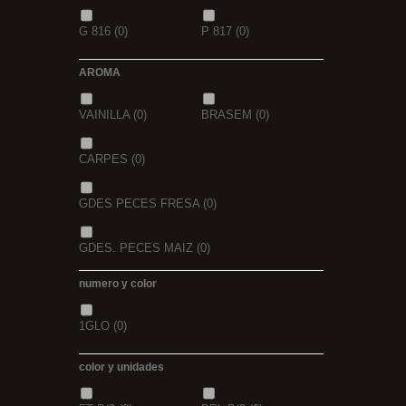
G 816
(0)
P 817
(0)
AROMA
VAINILLA
(0)
BRASEM
(0)
CARPES
(0)
GDES PECES FRESA
(0)
GDES. PECES MAIZ
(0)
numero y color
GDES. PECES SCOPEX
(0)
1GLO
(0)
TIGERNUTS
(0)
VERS DE VASE
(0)
color y unidades
PINK KRILL
(0)
WHIEV.MILK
(0)