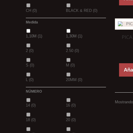
CH
(0)
BLACK & RED
(0)
Medida
PANTHER
(0)
36
(0)
PIC
1,10M
(1)
1,30M
(1)
P
(0)
14
(0)
2
(0)
2.50
(0)
42
(0)
23
(0)
S
(0)
M
(0)
38
(0)
15
(0)
Añad
L
(0)
20MM
(0)
69
(0)
109
(0)
NÚMERO
3 M
(0)
240
(0)
D.GREN
(0)
PURPLE
(0)
Mostrando 
14
(0)
16
(0)
400
(0)
14MM
(0)
18
(0)
blanca
(0)
18
(0)
20
(0)
500
(0)
600
(0)