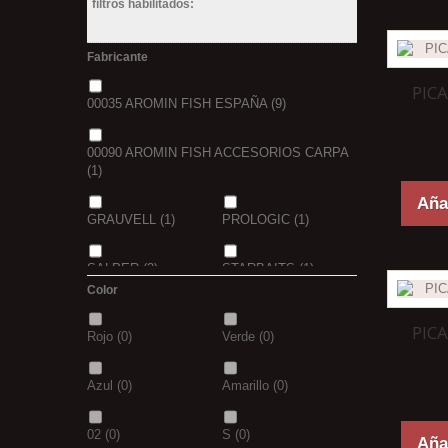
filtros habilitados:
Fabricante
PIC
00035 AROMIN FISH ESPAÑA
(9)
00090 AROMIN FISH ACCESORIOS CARPA
(1)
Añad
GRAUVELL
(1)
PROLOGIC
(1)
SALPER
(2)
STARBAITS
(1)
Color
VORTEKS
(3)
PIC
Rojo
(0)
Verde
(0)
Azul
(0)
Amarillo
(0)
02
(0)
S
(0)
Añad