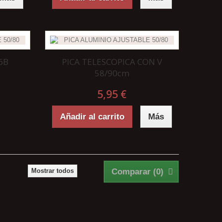
6B
PICA TELESCOPICA CON V
58/90cm
5,95 €
Añadir al carrito
Más
Mostrar todos
Comparar (
0
)