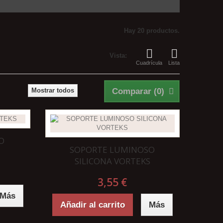
Hay 20 productos.
Vista:
Cuadrícula
Lista
Mostrar todos
Comparar (
0
)
O
SOPORTE LUMINOSO
SILICONA VORTEKS
3,55 €
Más
Añadir al carrito
Más