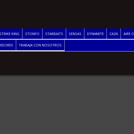
STRIKE KING
STONFO
STARBAITS
SENSAS
DYNAMITE
CAZA
AIRE 
UIDORES
TRABAJA CON NOSOTROS