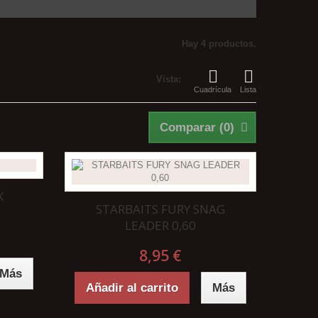
Hay 4 productos.
Vista:
Cuadrícula
Lista
Comparar (
0
)
K
STARBAITS FURY SNAG
LEADER 0,60
8,95 €
Más
Añadir al carrito
Más