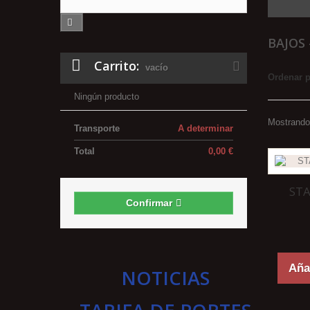
BAJOS
Carrito:
vacío
Ordenar 
Ningún producto
Mostrando 
Transporte
A determinar
Total
0,00 €
STA
Confirmar
Añad
NOTICIAS