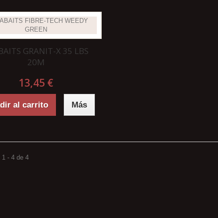
BAITS GRANIT-X 35 LBS
20M
13,45 €
ir al carrito
Más
1 - 4 de 4