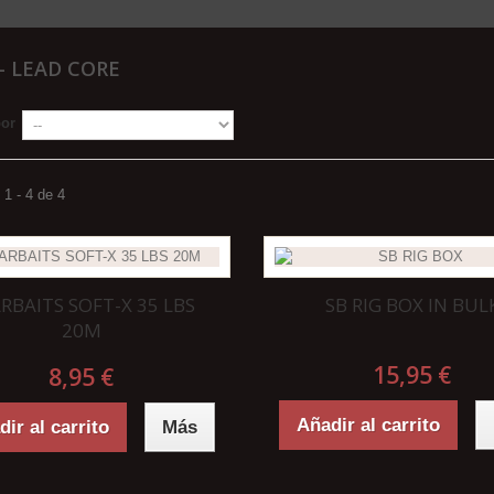
 - LEAD CORE
por
1 - 4 de 4
RBAITS SOFT-X 35 LBS
SB RIG BOX IN BUL
20M
15,95 €
8,95 €
Añadir al carrito
ir al carrito
Más