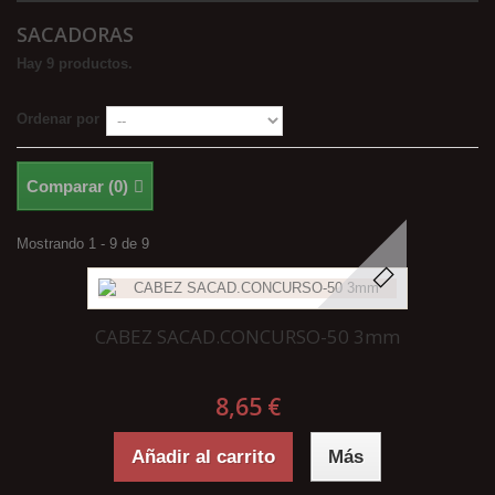
SACADORAS
Hay 9 productos.
Ordenar por
Comparar (
0
)
Mostrando 1 - 9 de 9
CABEZ SACAD.CONCURSO-50 3mm
8,65 €
Añadir al carrito
Más