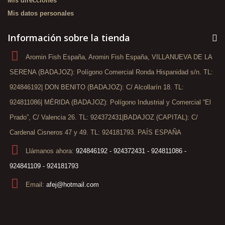
Mis direcciones
Mis datos personales
Información sobre la tienda
Aromin Fish España, Aromin Fish España, VILLANUEVA DE LA
SERENA (BADAJOZ): Polígono Comercial Ronda Hispanidad s/n. TL:
924846192| DON BENITO (BADAJOZ): C/ Alcollarín 18. TL:
924811086| MÉRIDA (BADAJOZ): Polígono Industrial y Comercial “El
Prado”, C/ Valencia 26. TL: 924372431|BADAJOZ (CAPITAL): C/
Cardenal Cisneros 47 y 49. TL: 924181793. PAÍS ESPAÑA
Llámanos ahora:
924846192 - 924372431 - 924811086 -
924841109 - 924181793
Email:
afej@hotmail.com