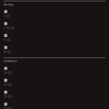
Medida
02
(0)
2
(0)
S
(0)
2.50
(0)
CH
(0)
S
(0)
BLACK & RED
(0)
M
(0)
PANTHER
(0)
NÚMERO
L
(0)
36
(0)
14
(0)
20MM
(0)
P
(0)
16
(0)
3 M
(0)
14
(0)
18
(0)
240
(0)
42
(0)
20
(0)