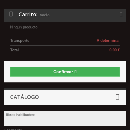
Carrito:
vacío
Ningún producto
Transporte
A determinar
Total
0,00 €
Confirmar
CATÁLOGO
filtros habilitados: