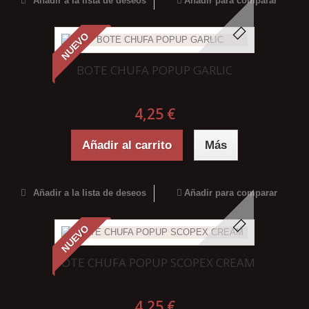
Añadir a la lista de deseos
Añadir para comparar
NUEVO
BOTE CHUFA POPUP GARLIC
4,25 €
Añadir al carrito
Más
Añadir a la lista de deseos
Añadir para comparar
NUEVO
BOTE CHUFA POPUP SCOPEX CREAM
4,25 €