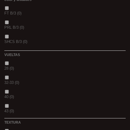
TIGERNUTS
(0)
FT B/3
(0)
VERS DE VASE
(0)
PRL B/3
(0)
PINK KRILL
(0)
SHCS B/3
(0)
WHIEV.MILK
(0)
VUELTAS
PIÑA
(0)
28
(0)
SCOPEX
(0)
32-33
(0)
TUTTI
(0)
40
(0)
FRESA
(0)
43
(0)
MIEL
(0)
TEXTURA