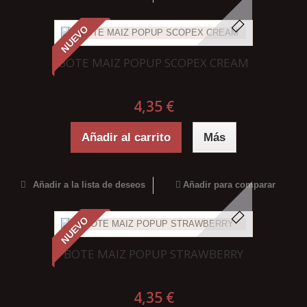
NUEVO
BOTE MAIZ POPUP SCOPEX CREAM
4,35 €
Añadir al carrito
Más
Añadir a la lista de deseos
Añadir para comparar
NUEVO
BOTE MAIZ POPUP STRAWBERRY
4,35 €