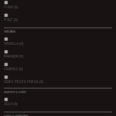
1
(0)
20+10
(0)
G 816
(0)
40/41
(0)
1,5
(0)
P 817
(0)
42/43
(0)
2
(0)
AROMA
44/45
(0)
2,3
(0)
VAINILLA
(0)
BRASEM
(0)
CARPES
(0)
GDES PECES FRESA
(0)
numero y color
GDES. PECES MAIZ
(0)
1GLO
(0)
GDES. PECES SCOPEX
(0)
color y unidades