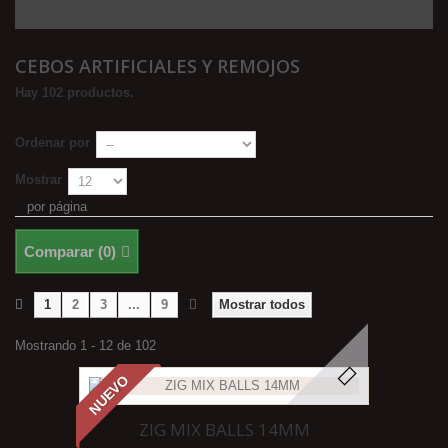
CEBOS ARTIFICIALES Y REMOJOS
Hay 102 productos.
Ordenar por
Mostrar
por página
Comparar (
0
)
1
2
3
...
9
Mostrar todos
Mostrando 1 - 12 de 102
NUEVO
ZIG MIX BALLS 14MM