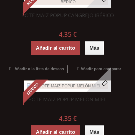
BOTE MAIZ POPUP CANGREJO IBÉRICO
4,35 €
Añadir al carrito
Más
Añadir a la lista de deseos
Añadir para comparar
NUEVO
BOTE MAIZ POPUP MELÓN MIEL
4,35 €
Añadir al carrito
Más