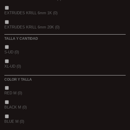
750 GR
(0)
EXTRUDES KRILL 6mm 1K
(0)
4 KGRS
(0)
EXTRUDES KRILL 6mm 20K
(0)
22,68 K
(0)
TALLA Y CANTIDAD
NOIR POISSON 4MM 1K
(0)
3 K
(0)
S-UD
(0)
NOIR POISSON 8MM 1K
(0)
5 K
(0)
XL-UD
(0)
15 K
(0)
COLOR Y TALLA
RED M
(0)
BLACK M
(0)
BLUE M
(0)