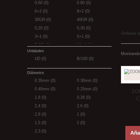
0.60
(0)
0.80
(0)
6+2
(0)
8+2
(0)
30GR
(0)
40GR
(0)
0,20
(0)
0,30
(0)
Ordenar 
3+1
(0)
5+1
(0)
7 GR
(0)
12+4
(0)
Unidades
14+6
(0)
20+10
(0)
Mostrando
UD
(0)
B/100
(0)
Diámetro
0.35mm
(0)
0.30mm
(0)
0.40mm
(0)
0.25mm
(0)
ZO
C
1.8
(0)
0,28
(0)
2,4
(0)
2,6
(0)
2,8
(0)
1
(0)
1,5
(0)
2
(0)
2,3
(0)
Añad