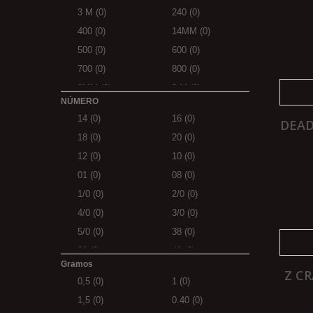
3 M
(0)
240
(0)
400
(0)
14MM
(0)
500
(0)
600
(0)
700
(0)
800
(0)
8MM
(0)
2 M
(0)
NÚMERO
XL
(0)
30-25
(0)
14
(0)
16
(0)
DEAD
35-30
(0)
1,10M
(0)
18
(0)
20
(0)
1,30M
(0)
2,5M
(0)
12
(0)
10
(0)
5/0
(0)
21MM
(0)
01
(0)
08
(0)
1/0
(0)
2/0
(0)
4/0
(0)
3/0
(0)
5/0
(0)
38
(0)
39
(0)
40
(0)
Gramos
41
(0)
42
(0)
Z C
0,5
(0)
1
(0)
43
(0)
44
(0)
1,5
(0)
0.40
(0)