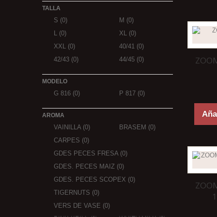
TALLA
S
(0)
M
(0)
L
(0)
XL
(0)
XXL
(0)
40/41
(0)
ZOOM
42/43
(0)
44/45
(0)
MODELO
G 816
(0)
P 817
(0)
Añad
AROMA
VAINILLA
(0)
BRASEM
(0)
CARPES
(0)
GDES PECES FRESA
(0)
GDES. PECES MAIZ
(0)
GDES. PECES SCOPEX
(0)
ZOOM
TIGERNUTS
(0)
1
VERS DE VASE
(0)