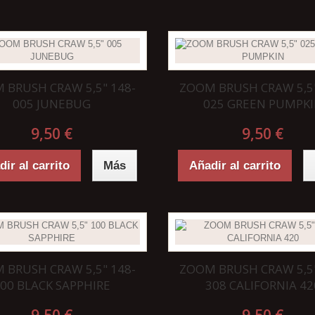
 BRUSH CRAW 5,5" 148-
ZOOM BRUSH CRAW 5,5"
005 JUNEBUG
025 GREEN PUMPK
9,50 €
9,50 €
ir al carrito
Más
Añadir al carrito
 BRUSH CRAW 5,5" 148-
ZOOM BRUSH CRAW 5,5"
00 BLACK SAPPHIRE
308 CALIFORNIA 42