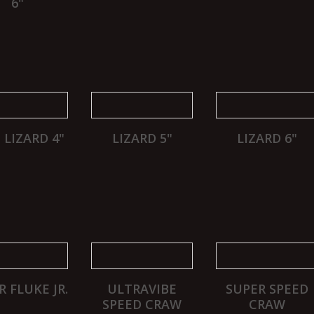
6"
 LIZARD 4"
LIZARD 5"
LIZARD 6"
R FLUKE JR.
ULTRAVIBE
SUPER SPEED
SPEED CRAW
CRAW