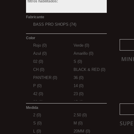
filtros habilitados:
Fabricante
BASS PRO SHOPS
(74)
Color
Rojo
(0)
Verde
(0)
Azul
(0)
Amarillo
(0)
MINI
02
(0)
S
(0)
CH
(0)
BLACK & RED
(0)
PANTHER
(0)
36
(0)
P
(0)
14
(0)
42
(0)
23
(0)
38
(0)
15
(0)
Medida
69
(0)
109
(0)
2
(0)
2.50
(0)
D.GREN
(0)
PURPLE
(0)
SUPE
S
(0)
M
(0)
18
(0)
blanca
(0)
L
(0)
20MM
(0)