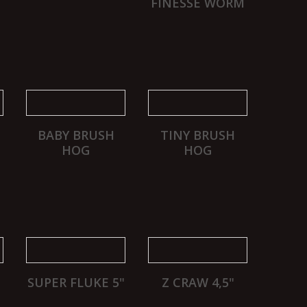
FINESSE WORM
BABY BRUSH
TINY BRUSH
HOG
HOG
SUPER FLUKE 5"
Z CRAW 4,5"