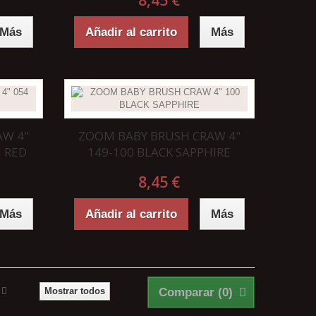
8,45 €
Más
Añadir al carrito
Más
AW 4"
ZOOM BABY BRUSH CRAW 4"
 RED
149-100 BLACK SAPPHIRE
8,45 €
Más
Añadir al carrito
Más
Mostrar todos
Comparar (
0
)