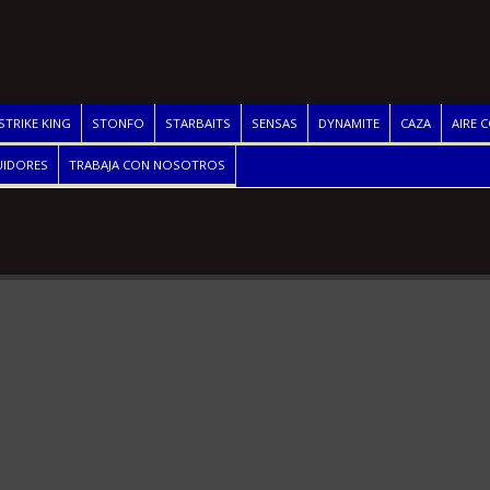
STRIKE KING
STONFO
STARBAITS
SENSAS
DYNAMITE
CAZA
AIRE 
UIDORES
TRABAJA CON NOSOTROS