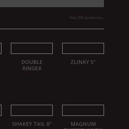
Hay 102 productos.
M
DOUBLE
ZLINKY 5"
RINGER
SHAKEY TAIL 6"
MAGNUM