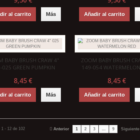
9,50 €
9,50 €
ir al carrito
Más
Añadir al carrito
 BABY BRUSH CRAW 4"
ZOOM BABY BRUSH CR
9-025 GREEN PUMPKIN
149-054 WATERMELON
8,45 €
8,45 €
ir al carrito
Más
Añadir al carrito
 1 - 12 de 102
Anterior
1
2
3
...
9
Siguiente