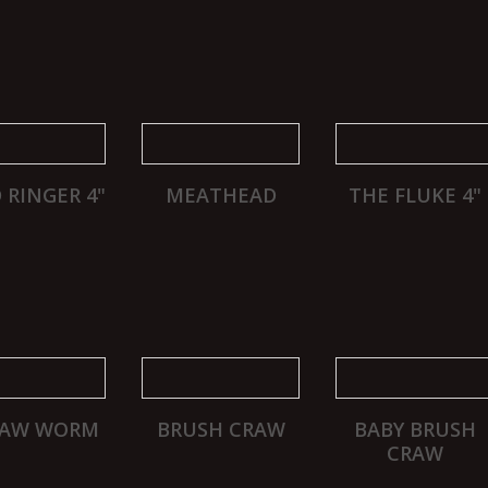
 RINGER 4"
MEATHEAD
THE FLUKE 4"
RAW WORM
BRUSH CRAW
BABY BRUSH
CRAW