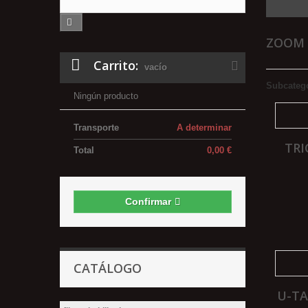
ZOOM
Carrito:
vacío
Subcateg
Ningún producto
Transporte
A determinar
TR
Total
0,00 €
Confirmar
CATÁLOGO
U-T