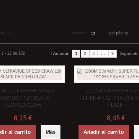
por
Mostrar
por página
--
12
 1 - 12 de 102
Anterior
1
2
3
...
9
Siguiente
OM ULTRAVIBE SPEED
ZOOM SWIMMIN SU
RAW 080-129 BLACK
FLUKE 4-1/2" 116-356 S
RED/RED CLAW
FLASH
8,25 €
8,45 €
ir al carrito
Más
Añadir al carrito