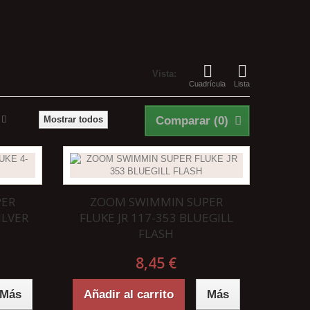
Vista:
Cuadrícula
Lista
Mostrar todos
Comparar (
0
)
PER
ZOOM SWIMMIN SUPER
ILVER
FLUKE JR 117-353 BLUEGILL
FLASH
8,45 €
Más
Añadir al carrito
Más