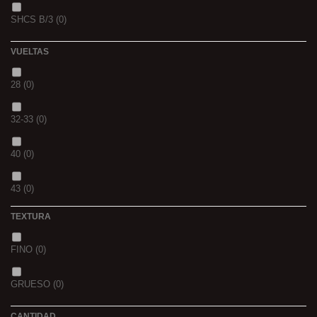
SHCS B/3
(0)
WHIEV.MILK
(0)
VUELTAS
PIÑA
(0)
28
(0)
SCOPEX
(0)
32-33
(0)
TUTTI
(0)
40
(0)
FRESA
(0)
43
(0)
MIEL
(0)
TEXTURA
OCEAN LIVER
(0)
FINO
(0)
GOLDEN X
(0)
GRUESO
(0)
CANTIDAD