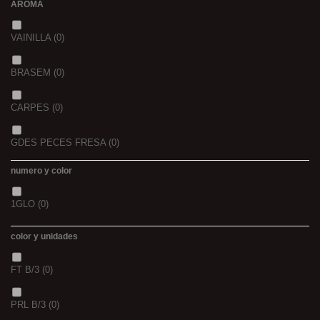
AROMA
44/45
(0)
2,3
(0)
VAINILLA
(0)
BRASEM
(0)
CARPES
(0)
GDES PECES FRESA
(0)
numero y color
GDES. PECES MAIZ
(0)
1GLO
(0)
GDES. PECES SCOPEX
(0)
color y unidades
TIGERNUTS
(0)
FT B/3
(0)
VERS DE VASE
(0)
PRL B/3
(0)
PINK KRILL
(0)