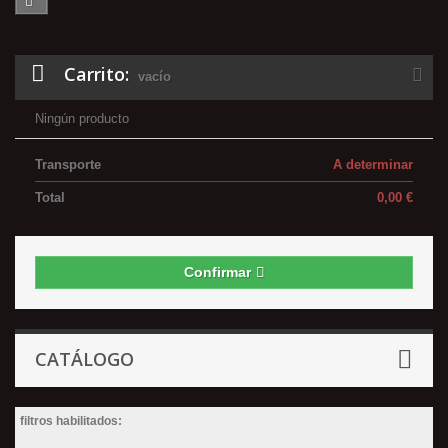
Carrito:
vacío
Ningún producto
Transporte
A determinar
Total
0,00 €
Confirmar
CATÁLOGO
filtros habilitados: