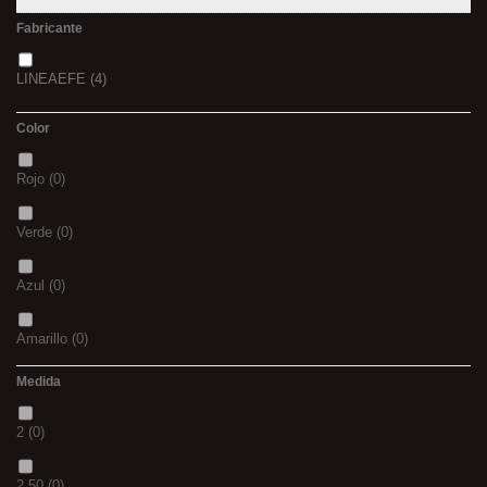
Fabricante
LINEAEFE
(4)
Color
Rojo
(0)
Verde
(0)
Azul
(0)
Amarillo
(0)
Medida
02
(0)
2
(0)
S
(0)
2.50
(0)