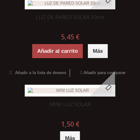
LUZ DE PARED SOLAR 10cm
5,45 €
Añadir al carrito
Más
Añadir a la lista de deseos
Añadir para comparar
MINI LUZ SOLAR
1,50 €
Más