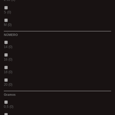
CH
(0)
S
(0)
BLACK & RED
(0)
M
(0)
PANTHER
(0)
NÚMERO
L
(0)
36
(0)
14
(0)
20MM
(0)
P
(0)
16
(0)
3 M
(0)
14
(0)
18
(0)
240
(0)
42
(0)
20
(0)
400
(0)
23
(0)
Gramos
12
(0)
14MM
(0)
38
(0)
0,5
(0)
10
(0)
500
(0)