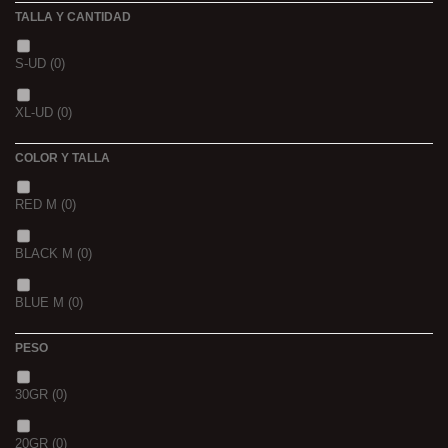
TALLA Y CANTIDAD
NOIR POISSON 4MM 1K
(0)
3 K
(0)
S-UD
(0)
NOIR POISSON 8MM 1K
(0)
5 K
(0)
XL-UD
(0)
15 K
(0)
COLOR Y TALLA
RED M
(0)
BLACK M
(0)
BLUE M
(0)
PESO
30GR
(0)
20GR
(0)