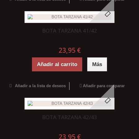
BOTA TARZANA 41/42
23,95 €
Añadir al carrito
Más
Añadir a la lista de deseos
Añadir para comparar
BOTA TARZANA 42/43
23,95 €