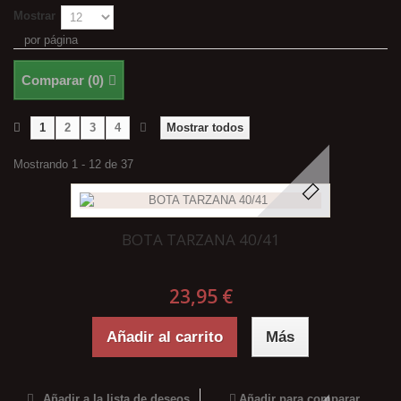
Mostrar
por página
Comparar (
0
)
1
2
3
4
Mostrar todos
Mostrando 1 - 12 de 37
BOTA TARZANA 40/41
23,95 €
Añadir al carrito
Más
Añadir a la lista de deseos
Añadir para comparar