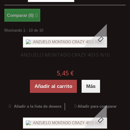
Comparar (
0
)
Mostrando 1 - 10 de 10
ANZUELO MONTADO CRAZY 4015 N10
5,45 €
Añadir al carrito
Más
Añadir a la lista de deseos
Añadir para comparar