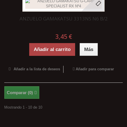
ANZUELO GAMAKATSU 3313NS N6 B/2
3,45 €
Añadir al carrito
Más
Añadir a la lista de deseos
Añadir para comparar
Comparar (
0
)
Mostrando 1 - 10 de 10