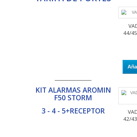
VA
44/45
Añad
____________
KIT ALARMAS AROMIN
F50 STORM
3 - 4 - 5+RECEPTOR
VAD
42/43