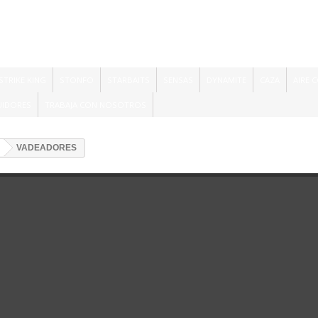
STRIKE KING
STONFO
STARBAITS
SENSAS
DYNAMITE
CAZA
AIRE 
UIDORES
TRABAJA CON NOSOTROS
VADEADORES