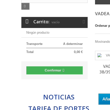
VADE
Carrito:
vacío
Ordenar 
Ningún producto
Mostrando 
Transporte
A determinar
Total
0,00 €
VA
Confirmar
38/3
NOTICIAS
Añad
TARIFA DE PORTES