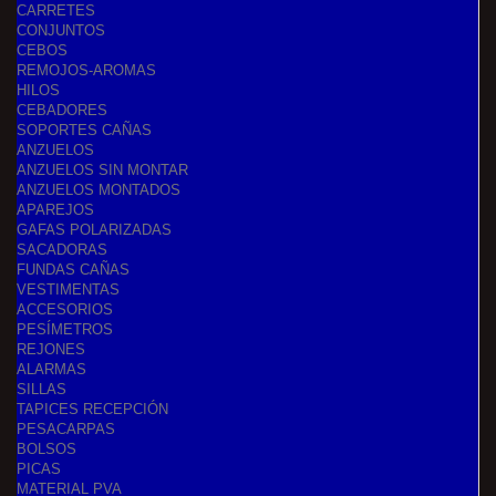
CARRETES
CONJUNTOS
CEBOS
REMOJOS-AROMAS
HILOS
CEBADORES
SOPORTES CAÑAS
ANZUELOS
ANZUELOS SIN MONTAR
ANZUELOS MONTADOS
APAREJOS
GAFAS POLARIZADAS
SACADORAS
FUNDAS CAÑAS
VESTIMENTAS
ACCESORIOS
PESÍMETROS
REJONES
ALARMAS
SILLAS
TAPICES RECEPCIÓN
PESACARPAS
BOLSOS
PICAS
MATERIAL PVA