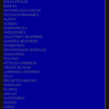
BOLSA PESAJE
BARCAS
MOTORES ELÉCTRICOS
PATOS/CATAMARANES
ALETAS
SONDAS
ATRAPAPECES
VADEADORES
CALCETINES NEOPRENO
GUANTES NEOPRENO
PESÍMETROS
RECUPERADOR SEÑUELOS
ATRAYENTES
PEZ VIVO
RETELES CANGREJO
TRAJES DE AGUA
LÁMPARAS-LINTERNAS
PILAS
MACHETES-NAVAJAS
PARAGUAS
PLOMOS
ANILLAS
FLOTADORES
FEEDER
CAÑAS