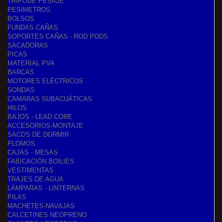
TRIPODE PESAJE
PESIMETROS
BOLSOS
FUNDAS CAÑAS
SOPORTES CAÑAS - ROD PODS
SACADORAS
PICAS
MATERIAL PVA
BARCAS
MOTORES ELÉCTRICOS
SONDAS
CAMARAS SUBACUÁTICAS
HILOS
BAJOS - LEAD CORE
ACCESORIOS-MONTAJE
SACOS DE DORMIR
PLOMOS
CAJAS - MESAS
FABICACIÓN BOILIES
VESTIMENTAS
TRAJES DE AGUA
LÁMPARAS - LINTERNAS
PILAS
MACHETES-NAVAJAS
CALCETINES NEOPRENO