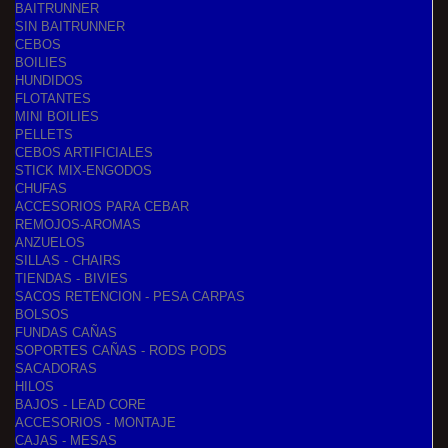
BAITRUNNER
SIN BAITRUNNER
CEBOS
BOILIES
HUNDIDOS
FLOTANTES
MINI BOILIES
PELLETS
CEBOS ARTIFICIALES
STICK MIX-ENGODOS
CHUFAS
ACCESORIOS PARA CEBAR
REMOJOS-AROMAS
ANZUELOS
SILLAS - CHAIRS
TIENDAS - BIVIES
SACOS RETENCION - PESA CARPAS
BOLSOS
FUNDAS CAÑAS
SOPORTES CAÑAS - RODS PODS
SACADORAS
HILOS
BAJOS - LEAD CORE
ACCESORIOS - MONTAJE
CAJAS - MESAS