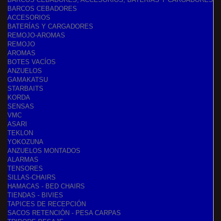
BARCOS CEBADORES
ACCESORIOS
BATERÍAS Y CARGADORES
REMOJO-AROMAS
REMOJO
AROMAS
BOTES VACÍOS
ANZUELOS
GAMAKATSU
STARBAITS
KORDA
SENSAS
VMC
ASARI
TEKLON
YOKOZUNA
ANZUELOS MONTADOS
ALARMAS
TENSORES
SILLAS-CHAIRS
HAMACAS - BED CHAIRS
TIENDAS - BIVIES
TAPICES DE RECEPCIÓN
SACOS RETENCIÓN - PESA CARPAS