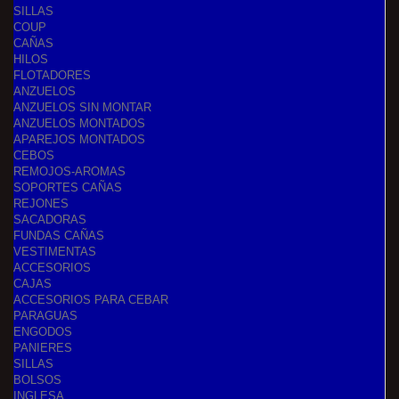
SILLAS
COUP
CAÑAS
HILOS
FLOTADORES
ANZUELOS
ANZUELOS SIN MONTAR
ANZUELOS MONTADOS
APAREJOS MONTADOS
CEBOS
REMOJOS-AROMAS
SOPORTES CAÑAS
REJONES
SACADORAS
FUNDAS CAÑAS
VESTIMENTAS
ACCESORIOS
CAJAS
ACCESORIOS PARA CEBAR
PARAGUAS
ENGODOS
PANIERES
SILLAS
BOLSOS
INGLESA