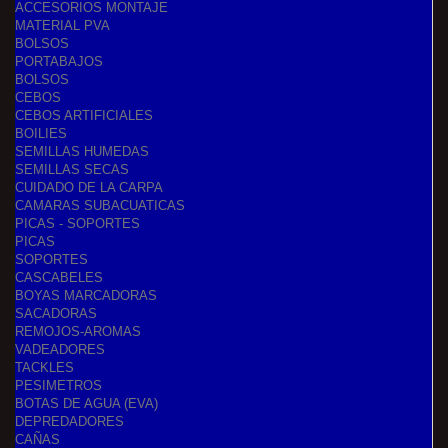
ACCESORIOS MONTAJE
MATERIAL PVA
BOLSOS
PORTABAJOS
BOLSOS
CEBOS
CEBOS ARTIFICIALES
BOILIES
SEMILLAS HUMEDAS
SEMILLAS SECAS
CUIDADO DE LA CARPA
CAMARAS SUBACUATICAS
PICAS - SOPORTES
PICAS
SOPORTES
CASCABELES
BOYAS MARCADORAS
SACADORAS
REMOJOS-AROMAS
VADEADORES
TACKLES
PESIMETROS
BOTAS DE AGUA (EVA)
DEPREDADORES
CAÑAS