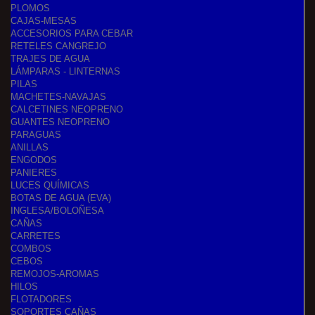
PLOMOS
CAJAS-MESAS
ACCESORIOS PARA CEBAR
RETELES CANGREJO
TRAJES DE AGUA
LÁMPARAS - LINTERNAS
PILAS
MACHETES-NAVAJAS
CALCETINES NEOPRENO
GUANTES NEOPRENO
PARAGUAS
ANILLAS
ENGODOS
PANIERES
LUCES QUÍMICAS
BOTAS DE AGUA (EVA)
INGLESA/BOLOÑESA
CAÑAS
CARRETES
COMBOS
CEBOS
REMOJOS-AROMAS
HILOS
FLOTADORES
SOPORTES CAÑAS