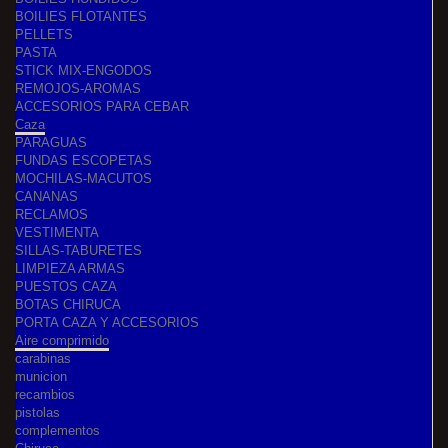
BOILIES FLOTANTES
PELLETS
PASTA
STICK MIX-ENGODOS
REMOJOS-AROMAS
ACCESORIOS PARA CEBAR
Caza
PARAGUAS
FUNDAS ESCOPETAS
MOCHILAS-MACUTOS
CANANAS
RECLAMOS
VESTIMENTA
SILLAS-TABURETES
LIMPIEZA ARMAS
PUESTOS CAZA
BOTAS CHIRUCA
PORTA CAZA Y ACCESORIOS
Aire comprimido
carabinas
municion
recambios
pistolas
complementos