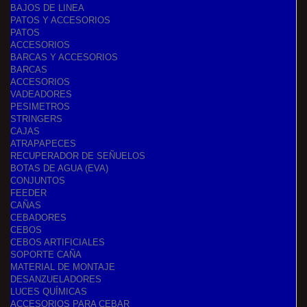
BAJOS DE LINEA
PATOS Y ACCESORIOS
PATOS
ACCESORIOS
BARCAS Y ACCESORIOS
BARCAS
ACCESORIOS
VADEADORES
PESIMETROS
STRINGERS
CAJAS
ATRAPAPECES
RECUPERADOR DE SEÑUELOS
BOTAS DE AGUA (EVA)
CONJUNTOS
FEEDER
CAÑAS
CEBADORES
CEBOS
CEBOS ARTIFICIALES
SOPORTE CAÑA
MATERIAL DE MONTAJE
DESANZUELADORES
LUCES QUÍMICAS
ACCESORIOS PARA CEBAR