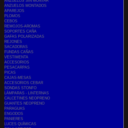
ANZUELOS SIN MONTAR
ANZUELOS MONTADOS
APAREJOS
PLOMOS
CEBOS
REMOJOS-AROMAS
SOPORTES CAÑA
GAFAS POLARIZADAS
REJONES
SACADORAS
FUNDAS CAÑAS
VESTIMENTA
ACCESORIOS
PESACARPAS
PICAS
CAJAS-MESAS
ACCESORIOS CEBAR
SONDAS STONFO
LÁMPARAS - LINTERNAS
CALCETINES NEOPRENO
GUANTES NEOPRENO
PARAGUAS
ENGODOS
PANIERES
LUCES QUÍMICAS