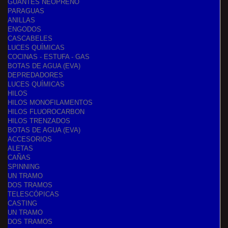
GUANTES NEOPRENO
PARAGUAS
ANILLAS
ENGODOS
CASCABELES
LUCES QUÍMICAS
COCINAS - ESTUFA - GAS
BOTAS DE AGUA (EVA)
DEPREDADORES
LUCES QUÍMICAS
HILOS
HILOS MONOFILAMENTOS
HILOS FLUOROCARBON
HILOS TRENZADOS
BOTAS DE AGUA (EVA)
ACCESORIOS
ALETAS
CAÑAS
SPINNING
UN TRAMO
DOS TRAMOS
TELESCÓPICAS
CASTING
UN TRAMO
DOS TRAMOS