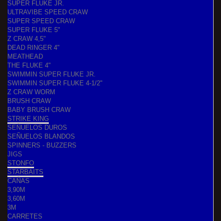
SUPER FLUKE JR.
ULTRAVIBE SPEED CRAW
SUPER SPEED CRAW
SUPER FLUKE 5"
Z CRAW 4,5"
DEAD RINGER 4"
MEATHEAD
THE FLUKE 4"
SWIMMIN SUPER FLUKE JR.
SWIMMIN SUPER FLUKE 4-1/2"
Z CRAW WORM
BRUSH CRAW
BABY BRUSH CRAW
STRIKE KING
SEÑUELOS DUROS
SEÑUELOS BLANDOS
SPINNERS - BUZZERS
JIGS
STONFO
STARBAITS
CAÑAS
3,90M
3,60M
3M
CARRETES