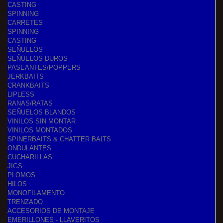
CASTING
SPINNING
CARRETES
SPINNING
CASTING
SEÑUELOS
SEÑUELOS DUROS
PASEANTES/POPPERS
JERKBAITS
CRANKBAITS
LIPLESS
RANAS/RATAS
SEÑUELOS BLANDOS
VINILOS SIN MONTAR
VINILOS MONTADOS
SPINERBAITS & CHATTER BAITS
ONDULANTES
CUCHARILLAS
JIGS
PLOMOS
HILOS
MONOFILAMENTO
TRENZADO
ACCESORIOS DE MONTAJE
EMERILLONES - LLAVERITOS