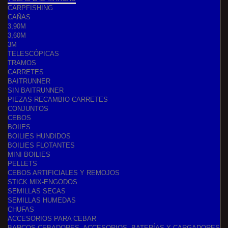
CARPFISHING
CAÑAS
3,90M
3,60M
3M
TELESCÓPICAS
TRAMOS
CARRETES
BAITRUNNER
SIN BAITRUNNER
PIEZAS RECAMBIO CARRETES
CONJUNTOS
CEBOS
BOIIES
BOILIES HUNDIDOS
BOILIES FLOTANTES
MINI BOILIES
PELLETS
CEBOS ARTIFICIALES Y REMOJOS
STICK MIX-ENGODOS
SEMILLAS SECAS
SEMILLAS HUMEDAS
CHUFAS
ACCESORIOS PARA CEBAR
BARCOS CEBADORES, ACCESORIOS, BATERÍAS Y CARGADORES