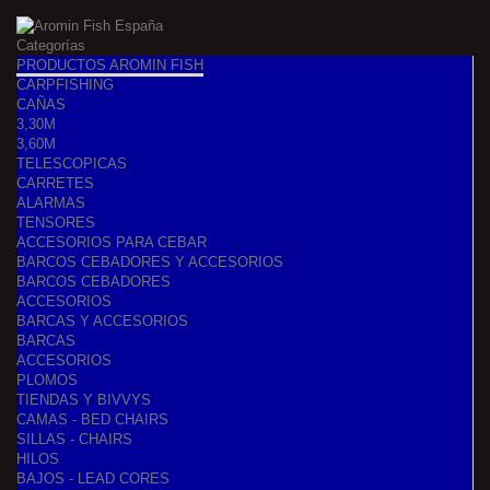
Categorías
PRODUCTOS AROMIN FISH
CARPFISHING
CAÑAS
3,30M
3,60M
TELESCOPICAS
CARRETES
ALARMAS
TENSORES
ACCESORIOS PARA CEBAR
BARCOS CEBADORES Y ACCESORIOS
BARCOS CEBADORES
ACCESORIOS
BARCAS Y ACCESORIOS
BARCAS
ACCESORIOS
PLOMOS
TIENDAS Y BIVVYS
CAMAS - BED CHAIRS
SILLAS - CHAIRS
HILOS
BAJOS - LEAD CORES