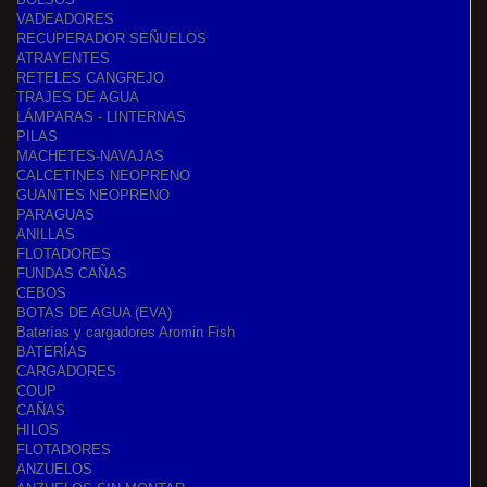
VADEADORES
RECUPERADOR SEÑUELOS
ATRAYENTES
RETELES CANGREJO
TRAJES DE AGUA
LÁMPARAS - LINTERNAS
PILAS
MACHETES-NAVAJAS
CALCETINES NEOPRENO
GUANTES NEOPRENO
PARAGUAS
ANILLAS
FLOTADORES
FUNDAS CAÑAS
CEBOS
BOTAS DE AGUA (EVA)
Baterías y cargadores Aromin Fish
BATERÍAS
CARGADORES
COUP
CAÑAS
HILOS
FLOTADORES
ANZUELOS