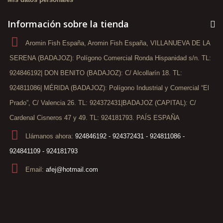
Información sobre la tienda
Aromin Fish España, Aromin Fish España, VILLANUEVA DE LA
SERENA (BADAJOZ): Polígono Comercial Ronda Hispanidad s/n. TL:
924846192| DON BENITO (BADAJOZ): C/ Alcollarín 18. TL:
924811086| MÉRIDA (BADAJOZ): Polígono Industrial y Comercial “El
Prado”, C/ Valencia 26. TL: 924372431|BADAJOZ (CAPITAL): C/
Cardenal Cisneros 47 y 49. TL: 924181793. PAÍS ESPAÑA
Llámanos ahora:
924846192 - 924372431 - 924811086 -
924841109 - 924181793
Email:
afej@hotmail.com