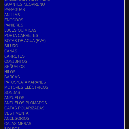
GUANTES NEOPRENO
PARAGUAS
ANILLAS
ENGODOS
PANIERES
LUCES QUÍMICAS
PORTA CARRETES
BOTAS DE AGUA (EVA)
SILURO
CAÑAS
CARRETES
CONJUNTOS
SEÑUELOS
HILOS
BARCAS
PATOS/CATAMARANES
MOTORES ELÉCTRICOS
SONDAS
ANZUELOS
ANZUELOS PLOMADOS
GAFAS POLARIZADAS
VESTIMENTA
ACCESORIOS
CAJAS-MESAS
BOLSOS