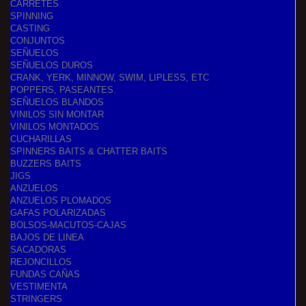
CARRETES
SPINNING
CASTING
CONJUNTOS
SEÑUELOS
SEÑUELOS DUROS
CRANK, YERK, MINNOW, SWIM, LIPLESS, ETC
POPPERS, PASEANTES.
SEÑUELOS BLANDOS
VINILOS SIN MONTAR
VINILOS MONTADOS
CUCHARILLAS
SPINNERS BAITS & CHATTER BAITS
BUZZERS BAITS
JIGS
ANZUELOS
ANZUELOS PLOMADOS
GAFAS POLARIZADAS
BOLSOS-MACUTOS-CAJAS
BAJOS DE LINEA
SACADORAS
REJONCILLOS
FUNDAS CAÑAS
VESTIMENTA
STRINGERS