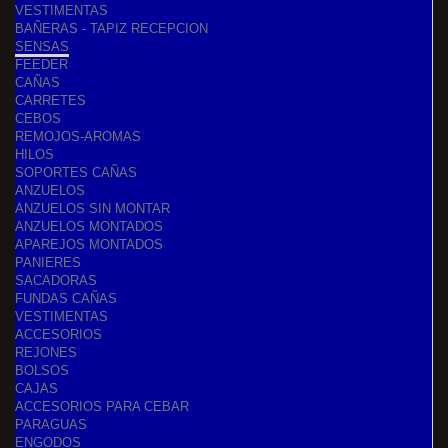
VESTIMENTAS
BAÑERAS - TAPIZ RECEPCION
SENSAS
FEEDER
CAÑAS
CARRETES
CEBOS
REMOJOS-AROMAS
HILOS
SOPORTES CAÑAS
ANZUELOS
ANZUELOS SIN MONTAR
ANZUELOS MONTADOS
APAREJOS MONTADOS
PANIERES
SACADORAS
FUNDAS CAÑAS
VESTIMENTAS
ACCESORIOS
REJONES
BOLSOS
CAJAS
ACCESORIOS PARA CEBAR
PARAGUAS
ENGODOS