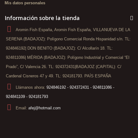
Mis datos personales
Información sobre la tienda
Aromin Fish España, Aromin Fish España, VILLANUEVA DE LA
SERENA (BADAJOZ): Polígono Comercial Ronda Hispanidad s/n. TL:
924846192| DON BENITO (BADAJOZ): C/ Alcollarín 18. TL:
924811086| MÉRIDA (BADAJOZ): Polígono Industrial y Comercial “El
Prado”, C/ Valencia 26. TL: 924372431|BADAJOZ (CAPITAL): C/
Cardenal Cisneros 47 y 49. TL: 924181793. PAÍS ESPAÑA
Llámanos ahora:
924846192 - 924372431 - 924811086 -
924841109 - 924181793
Email:
afej@hotmail.com