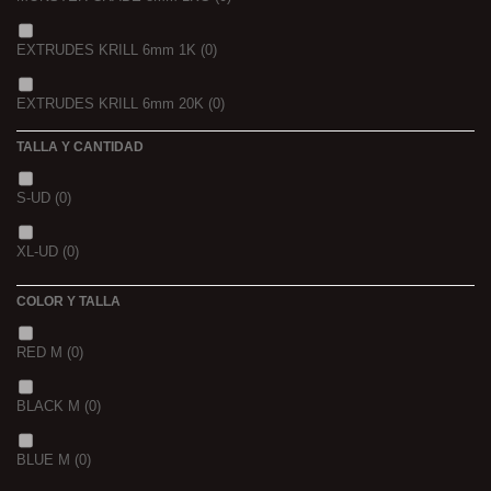
750 GR
(0)
EXTRUDES KRILL 6mm 1K
(0)
4 KGRS
(0)
EXTRUDES KRILL 6mm 20K
(0)
22,68 K
(0)
TALLA Y CANTIDAD
NOIR POISSON 4MM 1K
(0)
3 K
(0)
S-UD
(0)
NOIR POISSON 8MM 1K
(0)
5 K
(0)
XL-UD
(0)
15 K
(0)
COLOR Y TALLA
RED M
(0)
BLACK M
(0)
BLUE M
(0)