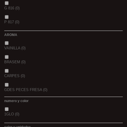
1
(0)
20+10
(0)
G 816
(0)
40/41
(0)
1,5
(0)
P 817
(0)
42/43
(0)
2
(0)
AROMA
44/45
(0)
2,3
(0)
VAINILLA
(0)
BRASEM
(0)
CARPES
(0)
GDES PECES FRESA
(0)
numero y color
GDES. PECES MAIZ
(0)
1GLO
(0)
GDES. PECES SCOPEX
(0)