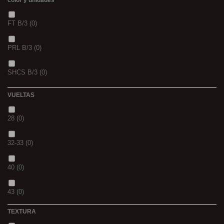
color y unidades
TIGERNUTS
(0)
FT B/3
(0)
VERS DE VASE
(0)
PRL B/3
(0)
PINK KRILL
(0)
SHCS B/3
(0)
WHIEV.MILK
(0)
VUELTAS
PIÑA
(0)
28
(0)
SCOPEX
(0)
32-33
(0)
TUTTI
(0)
40
(0)
FRESA
(0)
43
(0)
MIEL
(0)
TEXTURA