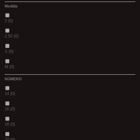
Medida
02
(0)
2
(0)
S
(0)
2.50
(0)
CH
(0)
S
(0)
BLACK & RED
(0)
M
(0)
PANTHER
(0)
NÚMERO
L
(0)
36
(0)
14
(0)
20MM
(0)
P
(0)
16
(0)
3 M
(0)
14
(0)
18
(0)
240
(0)
42
(0)
20
(0)