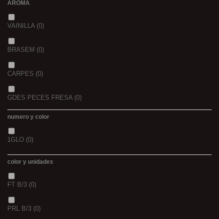
AROMA
44/45
(0)
2,3
(0)
VAINILLA
(0)
BRASEM
(0)
CARPES
(0)
GDES PECES FRESA
(0)
numero y color
GDES. PECES MAIZ
(0)
1GLO
(0)
GDES. PECES SCOPEX
(0)
color y unidades
TIGERNUTS
(0)
FT B/3
(0)
VERS DE VASE
(0)
PRL B/3
(0)
PINK KRILL
(0)