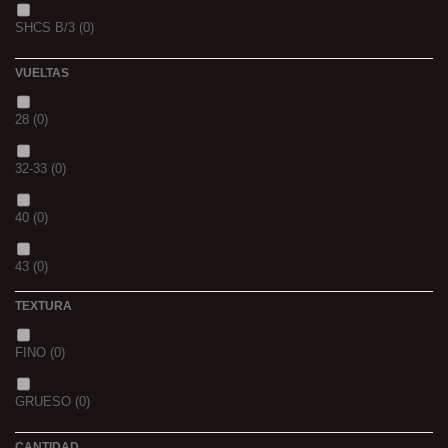
SHCS B/3
(0)
WHIEV.MILK
(0)
VUELTAS
PIÑA
(0)
28
(0)
SCOPEX
(0)
32-33
(0)
TUTTI
(0)
40
(0)
FRESA
(0)
43
(0)
MIEL
(0)
TEXTURA
OCEAN LIVER
(0)
FINO
(0)
GOLDEN X
(0)
GRUESO
(0)
CANTIDAD