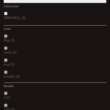
Fabricante
GRAUVELL
(2)
Color
Rojo
(0)
Verde
(0)
Azul
(0)
Amarillo
(0)
Medida
02
(0)
2
(0)
S
(0)
2.50
(0)