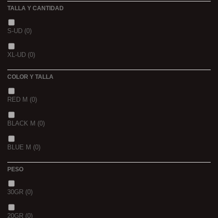
TALLA Y CANTIDAD
NOIR POISSON 4MM 1K
(0)
3 K
(0)
S-UD
(0)
NOIR POISSON 8MM 1K
(0)
5 K
(0)
XL-UD
(0)
15 K
(0)
COLOR Y TALLA
RED M
(0)
BLACK M
(0)
BLUE M
(0)
PESO
30GR
(0)
20GR
(0)