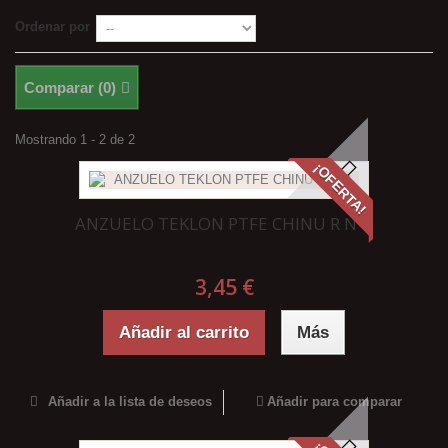
Ordenar por
Comparar (
0
)
Mostrando 1 - 2 de 2
¡OFERTA!
ANZUELO TEKLON PTFE CHINU R Nº6
3,45 €
Añadir al carrito
Más
Añadir a la lista de deseos
Añadir para comparar