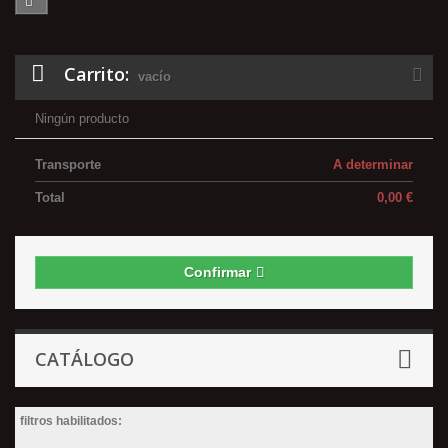
Carrito:
vacío
Ningún producto
Transporte
A determinar
Total
0,00 €
Confirmar
CATÁLOGO
filtros habilitados: