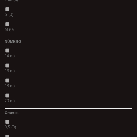
CH
(0)
S
(0)
BLACK & RED
(0)
M
(0)
PANTHER
(0)
NÚMERO
L
(0)
36
(0)
14
(0)
20MM
(0)
P
(0)
16
(0)
3 M
(0)
14
(0)
18
(0)
240
(0)
42
(0)
20
(0)
400
(0)
23
(0)
Gramos
12
(0)
14MM
(0)
38
(0)
0,5
(0)
10
(0)
500
(0)