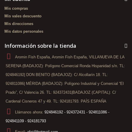
Mis compras
Mis vales descuento
Mis direcciones
Mis datos personales
Información sobre la tienda
Aromin Fish España, Aromin Fish España, VILLANUEVA DE LA
SERENA (BADAJOZ): Polígono Comercial Ronda Hispanidad s/n. TL:
924846192| DON BENITO (BADAJOZ): C/ Alcollarín 18. TL:
924811086| MÉRIDA (BADAJOZ): Polígono Industrial y Comercial “El
Prado”, C/ Valencia 26. TL: 924372431|BADAJOZ (CAPITAL): C/
Cardenal Cisneros 47 y 49. TL: 924181793. PAÍS ESPAÑA
Llámanos ahora:
924846192 - 924372431 - 924811086 -
924841109 - 924181793
Email:
afej@hotmail.com