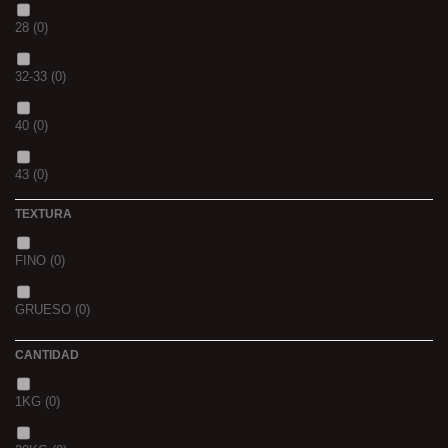
PIÑA
(0)
28
(0)
SCOPEX
(0)
32-33
(0)
TUTTI
(0)
40
(0)
FRESA
(0)
43
(0)
MIEL
(0)
TEXTURA
OCEAN LIVER
(0)
FINO
(0)
GOLDEN X
(0)
GRUESO
(0)
CANTIDAD
1KG
(0)