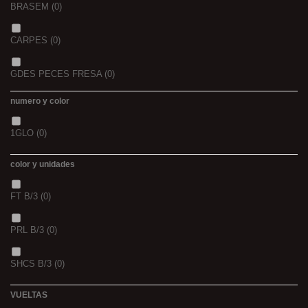
BRASEM
(0)
CARPES
(0)
GDES PECES FRESA
(0)
numero y color
GDES. PECES MAIZ
(0)
1GLO
(0)
GDES. PECES SCOPEX
(0)
color y unidades
TIGERNUTS
(0)
FT B/3
(0)
VERS DE VASE
(0)
PRL B/3
(0)
PINK KRILL
(0)
SHCS B/3
(0)
WHIEV.MILK
(0)
VUELTAS