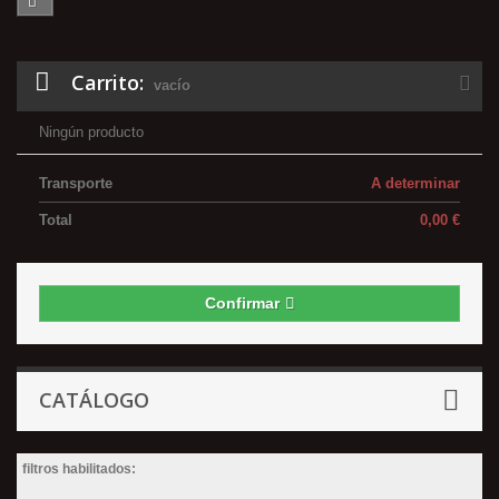
Carrito:
vacío
Ningún producto
Transporte
A determinar
Total
0,00 €
Confirmar
CATÁLOGO
filtros habilitados: