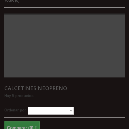
70GR
(0)
CALCETINES NEOPRENO
Hay 5 productos.
Ordenar por
Comparar (
0
)