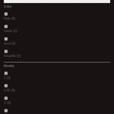
Color
Rojo
(0)
Verde
(0)
Azul
(0)
Amarillo
(0)
Medida
02
(0)
2
(0)
S
(0)
2.50
(0)
CH
(0)
S
(0)
BLACK & RED
(0)