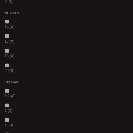
M
(0)
PANTHER
(0)
NÚMERO
L
(0)
36
(0)
14
(0)
20MM
(0)
P
(0)
16
(0)
3 M
(0)
14
(0)
18
(0)
240
(0)
42
(0)
20
(0)
400
(0)
23
(0)
Gramos
12
(0)
14MM
(0)
38
(0)
0,5
(0)
10
(0)
500
(0)
15
(0)
1
(0)
01
(0)
600
(0)
69
(0)
1,5
(0)
08
(0)
700
(0)