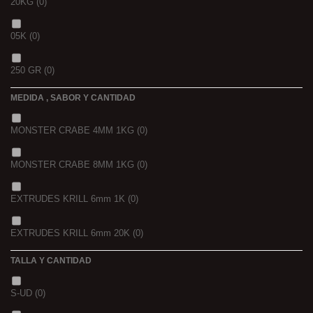
20KG
(0)
05K
(0)
250 GR
(0)
MEDIDA , SABOR Y CANTIDAD
1 K
(0)
MONSTER CRABE 4MM 1KG
(0)
BOLSA
(0)
MONSTER CRABE 8MM 1KG
(0)
750 GR
(0)
EXTRUDES KRILL 6mm 1K
(0)
4 KGRS
(0)
EXTRUDES KRILL 6mm 20K
(0)
22,68 K
(0)
TALLA Y CANTIDAD
NOIR POISSON 4MM 1K
(0)
3 K
(0)
S-UD
(0)
NOIR POISSON 8MM 1K
(0)
5 K
(0)