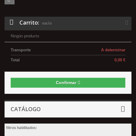
Carrito:
vacío
Ningún producto
Transporte
A determinar
Total
0,00 €
Confirmar
CATÁLOGO
filtros habilitados: