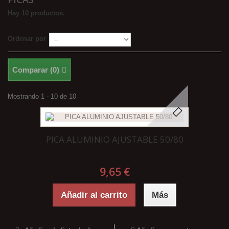
Hay 10 productos.
Ordenar por
Comparar (
0
)
Mostrando 1 - 10 de 10
PICA ALUMINIO AJUSTABLE 50/80
9,65 €
Añadir al carrito
Más