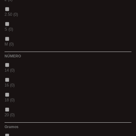
S
(0)
2.50
(0)
CH
(0)
S
(0)
BLACK & RED
(0)
M
(0)
PANTHER
(0)
NÚMERO
L
(0)
36
(0)
14
(0)
20MM
(0)
P
(0)
16
(0)
3 M
(0)
14
(0)
18
(0)
240
(0)
42
(0)
20
(0)
400
(0)
23
(0)
Gramos
12
(0)
14MM
(0)