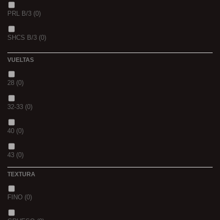
PRL B/3
(0)
PINK KRILL
(0)
SHCS B/3
(0)
WHIEV.MILK
(0)
VUELTAS
PIÑA
(0)
28
(0)
SCOPEX
(0)
32-33
(0)
TUTTI
(0)
40
(0)
FRESA
(0)
43
(0)
MIEL
(0)
TEXTURA
OCEAN LIVER
(0)
FINO
(0)
GOLDEN X
(0)