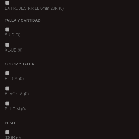
EXTRUDES KRILL 6mm 20K
(0)
22,68 K
(0)
TALLA Y CANTIDAD
NOIR POISSON 4MM 1K
(0)
3 K
(0)
S-UD
(0)
NOIR POISSON 8MM 1K
(0)
5 K
(0)
XL-UD
(0)
15 K
(0)
COLOR Y TALLA
RED M
(0)
BLACK M
(0)
BLUE M
(0)
PESO
30GR
(0)