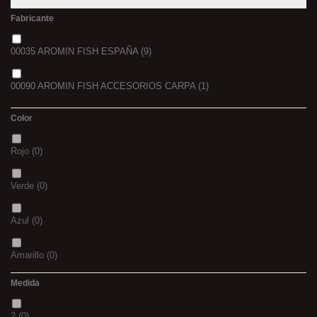
Fabricante
00035 AROMIN FISH ESPAÑA
(9)
00090 AROMIN FISH ACCESORIOS CARPA
(1)
Color
Rojo
(0)
Verde
(0)
Azul
(0)
Amarillo
(0)
Medida
02
(0)
2
(0)