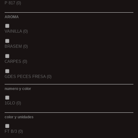
P 817
(0)
42/43
(0)
2
(0)
AROMA
44/45
(0)
2,3
(0)
VAINILLA
(0)
BRASEM
(0)
CARPES
(0)
GDES PECES FRESA
(0)
numero y color
GDES. PECES MAIZ
(0)
1GLO
(0)
GDES. PECES SCOPEX
(0)
color y unidades
TIGERNUTS
(0)
FT B/3
(0)
VERS DE VASE
(0)