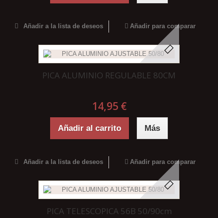
Añadir a la lista de deseos
Añadir para comparar
PICA ALUMINIO REGULABLE 80CM
14,95 €
Añadir al carrito
Más
Añadir a la lista de deseos
Añadir para comparar
PICA TELESCOPICA 56B 50/90cm