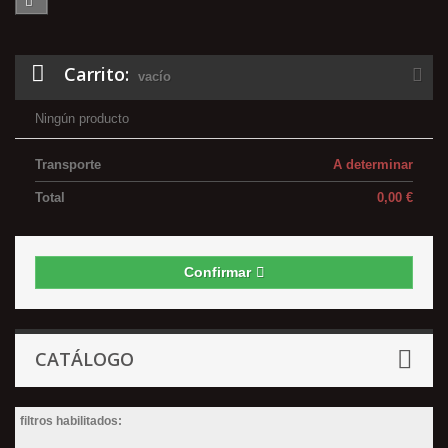
Carrito:
vacío
Ningún producto
Transporte
A determinar
Total
0,00 €
Confirmar
CATÁLOGO
filtros habilitados: