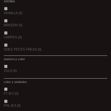
AROMA
44/45
(0)
2,3
(0)
VAINILLA
(0)
BRASEM
(0)
CARPES
(0)
GDES PECES FRESA
(0)
numero y color
GDES. PECES MAIZ
(0)
1GLO
(0)
GDES. PECES SCOPEX
(0)
color y unidades
TIGERNUTS
(0)
FT B/3
(0)
VERS DE VASE
(0)
PRL B/3
(0)
PINK KRILL
(0)