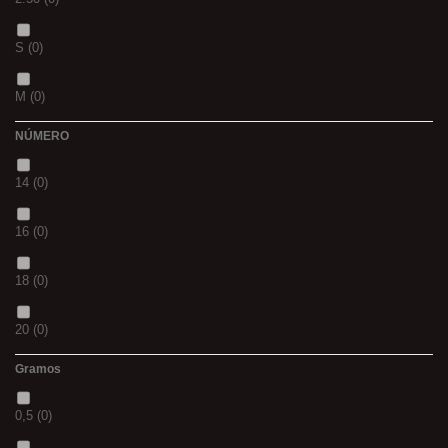
CH
(0)
S
(0)
BLACK & RED
(0)
M
(0)
PANTHER
(0)
NÚMERO
L
(0)
36
(0)
14
(0)
20MM
(0)
P
(0)
16
(0)
3 M
(0)
14
(0)
18
(0)
240
(0)
42
(0)
20
(0)
400
(0)
23
(0)
Gramos
12
(0)
14MM
(0)
38
(0)
0,5
(0)
10
(0)
500
(0)