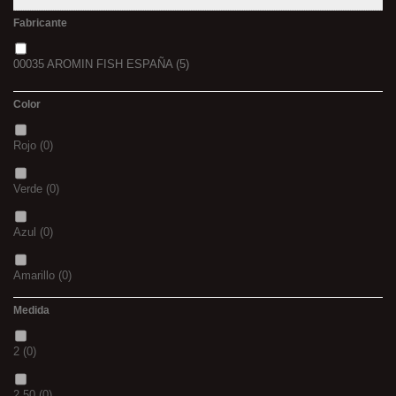
Fabricante
00035 AROMIN FISH ESPAÑA
(5)
Color
Rojo
(0)
Verde
(0)
Azul
(0)
Amarillo
(0)
Medida
02
(0)
2
(0)
S
(0)
2.50
(0)