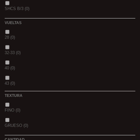
SHCS B/3
(0)
WHIEV.MILK
(0)
VUELTAS
PIÑA
(0)
28
(0)
SCOPEX
(0)
32-33
(0)
TUTTI
(0)
40
(0)
FRESA
(0)
43
(0)
MIEL
(0)
TEXTURA
OCEAN LIVER
(0)
FINO
(0)
GOLDEN X
(0)
GRUESO
(0)
CANTIDAD