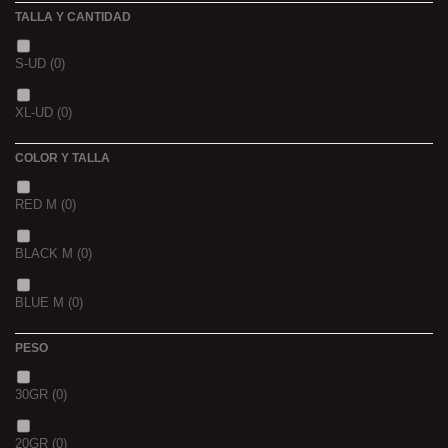
TALLA Y CANTIDAD
NOIR POISSON 4MM 1K
(0)
3 K
(0)
S-UD
(0)
NOIR POISSON 8MM 1K
(0)
5 K
(0)
XL-UD
(0)
15 K
(0)
COLOR Y TALLA
RED M
(0)
BLACK M
(0)
BLUE M
(0)
PESO
30GR
(0)
20GR
(0)