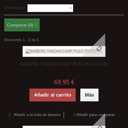
Ordenar por
Comparar (
0
)
Mostrando 1 - 6 de 6
BAÑERA TARZAN CARP PLEG.PORTATIL
69,95 €
Añadir al carrito
Más
Añadir a la lista de deseos
Añadir para comparar