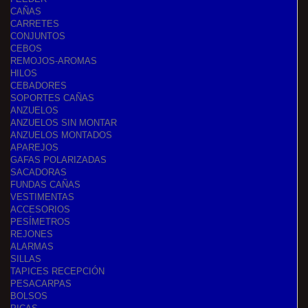
CAÑAS
CARRETES
CONJUNTOS
CEBOS
REMOJOS-AROMAS
HILOS
CEBADORES
SOPORTES CAÑAS
ANZUELOS
ANZUELOS SIN MONTAR
ANZUELOS MONTADOS
APAREJOS
GAFAS POLARIZADAS
SACADORAS
FUNDAS CAÑAS
VESTIMENTAS
ACCESORIOS
PESÍMETROS
REJONES
ALARMAS
SILLAS
TAPICES RECEPCIÓN
PESACARPAS
BOLSOS