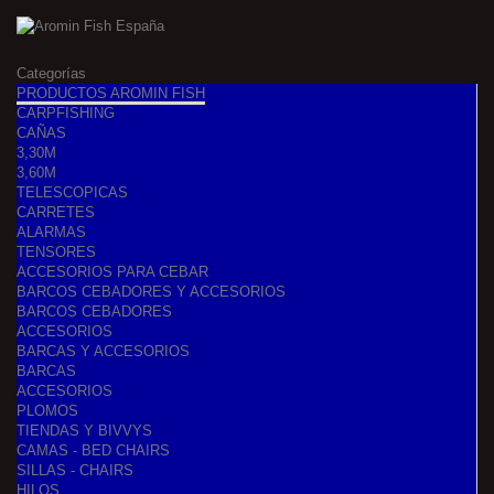
Categorías
PRODUCTOS AROMIN FISH
CARPFISHING
CAÑAS
3,30M
3,60M
TELESCOPICAS
CARRETES
ALARMAS
TENSORES
ACCESORIOS PARA CEBAR
BARCOS CEBADORES Y ACCESORIOS
BARCOS CEBADORES
ACCESORIOS
BARCAS Y ACCESORIOS
BARCAS
ACCESORIOS
PLOMOS
TIENDAS Y BIVVYS
CAMAS - BED CHAIRS
SILLAS - CHAIRS
HILOS