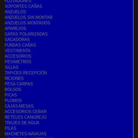
FLOTADORES
SOPORTES CAÑAS
ANZUELOS
ANZUELOS SIN MONTAR
ANZUELOS MONTADOS
APAREJOS
GAFAS POLARIZADAS
SACADORAS
FUNDAS CAÑAS
VESTIMENTA
ACCESORIOS
PESIMETROS
SILLAS
TAPICES RECEPCIÓN
REJONES
PESA CARPAS
BOLSOS
PICAS
PLOMOS
CAJAS-MESAS
ACCESORIOS CEBAR
RETELES CANGREJO
TRAJES DE AGUA
PILAS
MACHETES-NAVAJAS