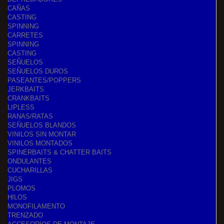
CAÑAS
CASTING
SPINNING
CARRETES
SPINNING
CASTING
SEÑUELOS
SEÑUELOS DUROS
PASEANTES/POPPERS
JERKBAITS
CRANKBAITS
LIPLESS
RANAS/RATAS
SEÑUELOS BLANDOS
VINILOS SIN MONTAR
VINILOS MONTADOS
SPINERBAITS & CHATTER BAITS
ONDULANTES
CUCHARILLAS
JIGS
PLOMOS
HILOS
MONOFILAMENTO
TRENZADO