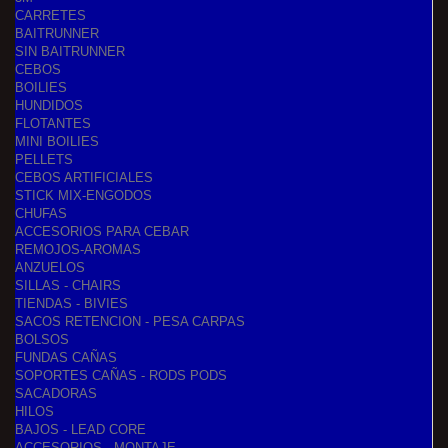
CARRETES
BAITRUNNER
SIN BAITRUNNER
CEBOS
BOILIES
HUNDIDOS
FLOTANTES
MINI BOILIES
PELLETS
CEBOS ARTIFICIALES
STICK MIX-ENGODOS
CHUFAS
ACCESORIOS PARA CEBAR
REMOJOS-AROMAS
ANZUELOS
SILLAS - CHAIRS
TIENDAS - BIVIES
SACOS RETENCION - PESA CARPAS
BOLSOS
FUNDAS CAÑAS
SOPORTES CAÑAS - RODS PODS
SACADORAS
HILOS
BAJOS - LEAD CORE
ACCESORIOS - MONTAJE