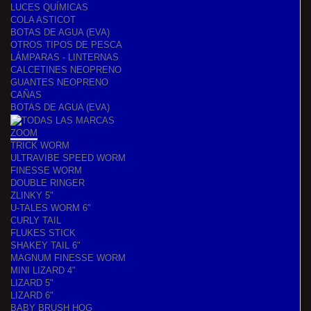
LUCES QUÍMICAS
COLA ASTICOT
BOTAS DE AGUA (EVA)
OTROS TIPOS DE PESCA
LÁMPARAS - LINTERNAS
CALCETINES NEOPRENO
GUANTES NEOPRENO
CAÑAS
BOTAS DE AGUA (EVA)
ZOOM
TRICK WORM
ULTRAVIBE SPEED WORM
FINESSE WORM
DOUBLE RINGER
ZLINKY 5"
U-TALES WORM 6"
CURLY TAIL
FLUKES STICK
SHAKEY TAIL 6"
MAGNUM FINESSE WORM
MINI LIZARD 4"
LIZARD 5"
LIZARD 6"
BABY BRUSH HOG