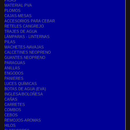
PICAS
MATERIAL PVA
PLOMOS
CAJAS-MESAS
ACCESORIOS PARA CEBAR
RETELES CANGREJO
TRAJES DE AGUA
LÁMPARAS - LINTERNAS
PILAS
MACHETES-NAVAJAS
CALCETINES NEOPRENO
GUANTES NEOPRENO
PARAGUAS
ANILLAS
ENGODOS
PANIERES
LUCES QUÍMICAS
BOTAS DE AGUA (EVA)
INGLESA/BOLOÑESA
CAÑAS
CARRETES
COMBOS
CEBOS
REMOJOS-AROMAS
HILOS