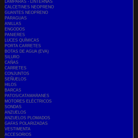
LÁMPARAS - LINTERNAS
CALCETINES NEOPRENO
GUANTES NEOPRENO
PARAGUAS
ANILLAS
ENGODOS
PANIERES
LUCES QUÍMICAS
PORTA CARRETES
BOTAS DE AGUA (EVA)
SILURO
CAÑAS
CARRETES
CONJUNTOS
SEÑUELOS
HILOS
BARCAS
PATOS/CATAMARANES
MOTORES ELÉCTRICOS
SONDAS
ANZUELOS
ANZUELOS PLOMADOS
GAFAS POLARIZADAS
VESTIMENTA
ACCESORIOS