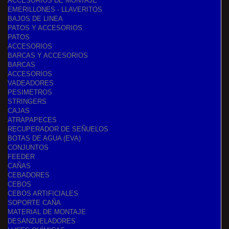
ACCESORIOS DE MONTAJE
EMERILLONES - LLAVERITOS
BAJOS DE LINEA
PATOS Y ACCESORIOS
PATOS
ACCESORIOS
BARCAS Y ACCESORIOS
BARCAS
ACCESORIOS
VADEADORES
PESIMETROS
STRINGERS
CAJAS
ATRAPAPECES
RECUPERADOR DE SEÑUELOS
BOTAS DE AGUA (EVA)
CONJUNTOS
FEEDER
CAÑAS
CEBADORES
CEBOS
CEBOS ARTIFICIALES
SOPORTE CAÑA
MATERIAL DE MONTAJE
DESANZUELADORES