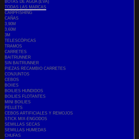
BOTAS DE AGUA (EVA)
TODAS LAS MARCAS
CARPFISHING
CAÑAS
3,90M
3,60M
3M
TELESCÓPICAS
TRAMOS
CARRETES
BAITRUNNER
SIN BAITRUNNER
PIEZAS RECAMBIO CARRETES
CONJUNTOS
CEBOS
BOIIES
BOILIES HUNDIDOS
BOILIES FLOTANTES
MINI BOILIES
PELLETS
CEBOS ARTIFICIALES Y REMOJOS
STICK MIX-ENGODOS
SEMILLAS SECAS
SEMILLAS HUMEDAS
CHUFAS