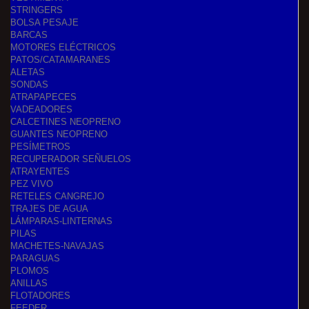
STRINGERS
BOLSA PESAJE
BARCAS
MOTORES ELÉCTRICOS
PATOS/CATAMARANES
ALETAS
SONDAS
ATRAPAPECES
VADEADORES
CALCETINES NEOPRENO
GUANTES NEOPRENO
PESÍMETROS
RECUPERADOR SEÑUELOS
ATRAYENTES
PEZ VIVO
RETELES CANGREJO
TRAJES DE AGUA
LÁMPARAS-LINTERNAS
PILAS
MACHETES-NAVAJAS
PARAGUAS
PLOMOS
ANILLAS
FLOTADORES
FEEDER