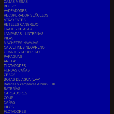
CAJAS-MESAS
BOLSOS
VADEADORES
RECUPERADOR SEÑUELOS
ATRAYENTES
RETELES CANGREJO
TRAJES DE AGUA
LÁMPARAS - LINTERNAS
PILAS
MACHETES-NAVAJAS
CALCETINES NEOPRENO
GUANTES NEOPRENO
PARAGUAS
ANILLAS
FLOTADORES
FUNDAS CAÑAS
CEBOS
BOTAS DE AGUA (EVA)
Baterías y cargadores Aromin Fish
BATERÍAS
CARGADORES
COUP
CAÑAS
HILOS
FLOTADORES