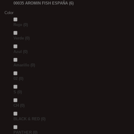
00035 AROMIN FISH ESPAÑA
(6)
Color
Rojo
(0)
Verde
(0)
Azul
(0)
Amarillo
(0)
02
(0)
S
(0)
CH
(0)
BLACK & RED
(0)
PANTHER
(0)