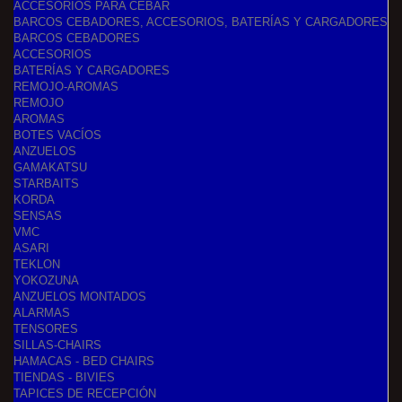
ACCESORIOS PARA CEBAR
BARCOS CEBADORES, ACCESORIOS, BATERÍAS Y CARGADORES
BARCOS CEBADORES
ACCESORIOS
BATERÍAS Y CARGADORES
REMOJO-AROMAS
REMOJO
AROMAS
BOTES VACÍOS
ANZUELOS
GAMAKATSU
STARBAITS
KORDA
SENSAS
VMC
ASARI
TEKLON
YOKOZUNA
ANZUELOS MONTADOS
ALARMAS
TENSORES
SILLAS-CHAIRS
HAMACAS - BED CHAIRS
TIENDAS - BIVIES
TAPICES DE RECEPCIÓN