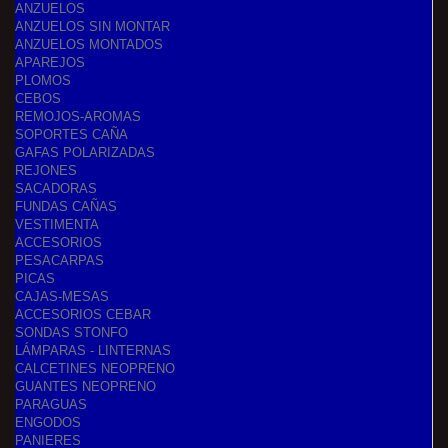
ANZUELOS
ANZUELOS SIN MONTAR
ANZUELOS MONTADOS
APAREJOS
PLOMOS
CEBOS
REMOJOS-AROMAS
SOPORTES CAÑA
GAFAS POLARIZADAS
REJONES
SACADORAS
FUNDAS CAÑAS
VESTIMENTA
ACCESORIOS
PESACARPAS
PICAS
CAJAS-MESAS
ACCESORIOS CEBAR
SONDAS STONFO
LÁMPARAS - LINTERNAS
CALCETINES NEOPRENO
GUANTES NEOPRENO
PARAGUAS
ENGODOS
PANIERES