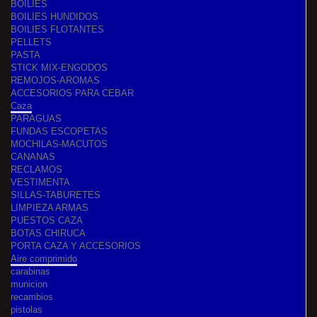
BOILIES
BOILIES HUNDIDOS
BOILIES FLOTANTES
PELLETS
PASTA
STICK MIX-ENGODOS
REMOJOS-AROMAS
ACCESORIOS PARA CEBAR
Caza
PARAGUAS
FUNDAS ESCOPETAS
MOCHILAS-MACUTOS
CANANAS
RECLAMOS
VESTIMENTA
SILLAS-TABURETES
LIMPIEZA ARMAS
PUESTOS CAZA
BOTAS CHIRUCA
PORTA CAZA Y ACCESORIOS
Aire comprimido
carabinas
municion
recambios
pistolas