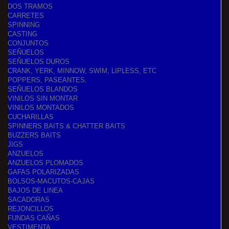
DOS TRAMOS
CARRETES
SPINNING
CASTING
CONJUNTOS
SEÑUELOS
SEÑUELOS DUROS
CRANK, YERK, MINNOW, SWIM, LIPLESS, ETC
POPPERS, PASEANTES.
SEÑUELOS BLANDOS
VINILOS SIN MONTAR
VINILOS MONTADOS
CUCHARILLAS
SPINNERS BAITS & CHATTER BAITS
BUZZERS BAITS
JIGS
ANZUELOS
ANZUELOS PLOMADOS
GAFAS POLARIZADAS
BOLSOS-MACUTOS-CAJAS
BAJOS DE LINEA
SACADORAS
REJONCILLOS
FUNDAS CAÑAS
VESTIMENTA