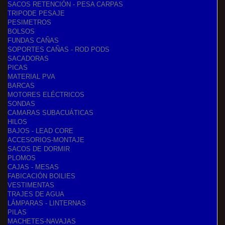
SACOS RETENCIÓN - PESA CARPAS
TRIPODE PESAJE
PESIMETROS
BOLSOS
FUNDAS CAÑAS
SOPORTES CAÑAS - ROD PODS
SACADORAS
PICAS
MATERIAL PVA
BARCAS
MOTORES ELÉCTRICOS
SONDAS
CAMARAS SUBACUÁTICAS
HILOS
BAJOS - LEAD CORE
ACCESORIOS-MONTAJE
SACOS DE DORMIR
PLOMOS
CAJAS - MESAS
FABICACIÓN BOILIES
VESTIMENTAS
TRAJES DE AGUA
LÁMPARAS - LINTERNAS
PILAS
MACHETES-NAVAJAS