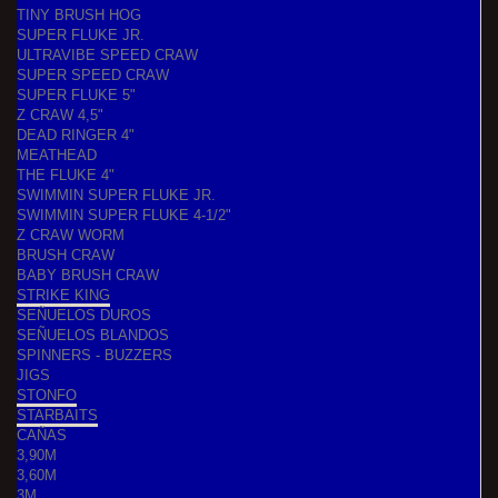
TINY BRUSH HOG
SUPER FLUKE JR.
ULTRAVIBE SPEED CRAW
SUPER SPEED CRAW
SUPER FLUKE 5"
Z CRAW 4,5"
DEAD RINGER 4"
MEATHEAD
THE FLUKE 4"
SWIMMIN SUPER FLUKE JR.
SWIMMIN SUPER FLUKE 4-1/2"
Z CRAW WORM
BRUSH CRAW
BABY BRUSH CRAW
STRIKE KING
SEÑUELOS DUROS
SEÑUELOS BLANDOS
SPINNERS - BUZZERS
JIGS
STONFO
STARBAITS
CAÑAS
3,90M
3,60M
3M