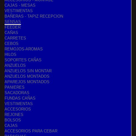
CAJAS - MESAS
VESTIMENTAS
BAÑERAS - TAPIZ RECEPCION
SENSAS
FEEDER
CAÑAS
CARRETES
CEBOS
REMOJOS-AROMAS
HILOS
SOPORTES CAÑAS
ANZUELOS
ANZUELOS SIN MONTAR
ANZUELOS MONTADOS
APAREJOS MONTADOS
PANIERES
SACADORAS
FUNDAS CAÑAS
VESTIMENTAS
ACCESORIOS
REJONES
BOLSOS
CAJAS
ACCESORIOS PARA CEBAR