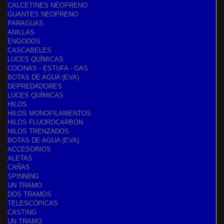
CALCETINES NEOPRENO
GUANTES NEOPRENO
PARAGUAS
ANILLAS
ENGODOS
CASCABELES
LUCES QUÍMICAS
COCINAS - ESTUFA - GAS
BOTAS DE AGUA (EVA)
DEPREDADORES
LUCES QUÍMICAS
HILOS
HILOS MONOFILAMENTOS
HILOS FLUOROCARBON
HILOS TRENZADOS
BOTAS DE AGUA (EVA)
ACCESORIOS
ALETAS
CAÑAS
SPINNING
UN TRAMO
DOS TRAMOS
TELESCÓPICAS
CASTING
UN TRAMO