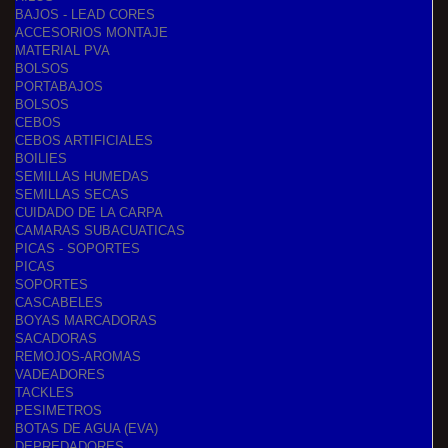
BAJOS - LEAD CORES
ACCESORIOS MONTAJE
MATERIAL PVA
BOLSOS
PORTABAJOS
BOLSOS
CEBOS
CEBOS ARTIFICIALES
BOILIES
SEMILLAS HUMEDAS
SEMILLAS SECAS
CUIDADO DE LA CARPA
CAMARAS SUBACUATICAS
PICAS - SOPORTES
PICAS
SOPORTES
CASCABELES
BOYAS MARCADORAS
SACADORAS
REMOJOS-AROMAS
VADEADORES
TACKLES
PESIMETROS
BOTAS DE AGUA (EVA)
DEPREDADORES